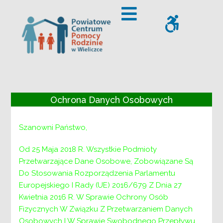
– Nabór na stanowisko: Koordynatora rodzinnej pieczy zas
Offcanvas Sidebar
WCAG
Nabór na
Ochrona Danych Osobowych
stanowisko:
Szanowni Państwo,
Koordynatora
Od 25 Maja 2018 R. Wszystkie Podmioty
Przetwarzające Dane Osobowe, Zobowiązane Są
rodzinnej pieczy
Do Stosowania Rozporządzenia Parlamentu
Europejskiego I Rady (UE) 2016/679 Z Dnia 27
zastępczej
Kwietnia 2016 R. W Sprawie Ochrony Osób
Fizycznych W Związku Z Przetwarzaniem Danych
Osobowych I W Sprawie Swobodnego Przepływu
V-AS-NAB.1102-5-19/ 801 /2019 Wieliczka, dnia 23