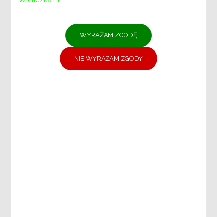
POMOCY SPOŁECZNEJ
DZIAŁ DS. PIECZY ZASTĘPCZEJ
DZIAŁ DS. REHABILITACJI SPOŁECZNEJ
OSÓB NIEPEŁNOSPRAWNYCH
DZIAŁ DS. ADMINISTRACYJNO-
KADROWYCH
DZIAŁ FINANSOWO-KSIĘGOWY
DZIAŁ DS. PROMOCJI, USŁUG
SPOŁECZNYCH I CENTRUM
WOLONTARIATU
Samodzielne stanowisko:
Specjaliści ds. projektów unijnych i
zamówień publicznych
DOKUMENTY:
Ochrona danych osobowych
Deklaracja dostępności
Plany postępowań