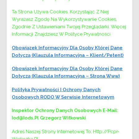
Ta Strona Używa Cookies. Korzystając Z Niej
Wyrażasz Zgodę Na Wykorzystywanie Cookies,
Zgodnie Z Ustawieniami Twojej Przeglądarki. Więcej
Informacji Znajdziesz W Polityce Prywatności
Obowiązek Informacyjny Dla Osoby Której Dane
Dotyczą (klauzula Informacyjna – Klient/petent)
Obowiązek Informacyjny Dla Osoby Której Dane
Dotyczą (klauzula Informacyjna – Strona Www)
Menu
Polityka Prywatności I Ochrony Danych
Osobowych RODO W Serwisie Internetowym
PCPR:
PCPR
Inspektor Ochrony Danych Osobowych
E-Mail:
DYREKTOR
Iod@iods.pl
Grzegorz Witkowski
ZASTĘPCA DYREKTORA
Adres Naszej Strony Internetowej To: Http://pcpr-
DZIAŁ DS. ŚWIADCZEŃ I PLACÓWEK
Wieliczka.pl.