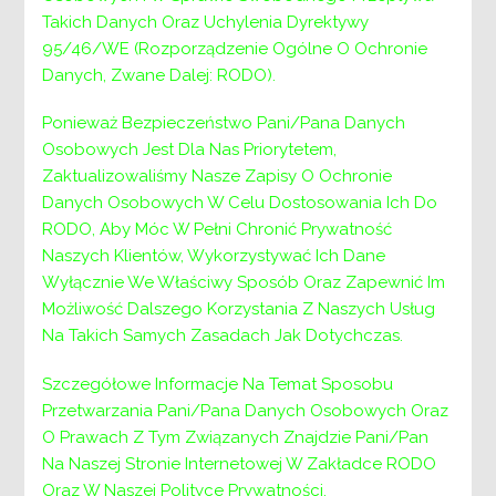
Takich Danych Oraz Uchylenia Dyrektywy
maja 2019r.
95/46/WE (Rozporządzenie Ogólne O Ochronie
Dyrektor Powiatowego Centrum Pomocy
Danych, Zwane Dalej: RODO).
Rodzinie
Ponieważ Bezpieczeństwo Pani/Pana Danych
OGŁASZA NABÓR
Osobowych Jest Dla Nas Priorytetem,
Zaktualizowaliśmy Nasze Zapisy O Ochronie
na stanowisko koordynatora rodzinnej pieczy
Danych Osobowych W Celu Dostosowania Ich Do
zastępczej.
RODO, Aby Móc W Pełni Chronić Prywatność
Naszych Klientów, Wykorzystywać Ich Dane
(cała treść ogłoszenia wraz z załącznikami w
Wyłącznie We Właściwy Sposób Oraz Zapewnić Im
pliku ZIP, pobierz tutaj!!!)
Możliwość Dalszego Korzystania Z Naszych Usług
Na Takich Samych Zasadach Jak Dotychczas.
Nawigacja
Poprzedni:
Szczegółowe Informacje Na Temat Sposobu
Poprzedni
Nabór na stanowisko: Psychologa
Następny:
Przetwarzania Pani/Pana Danych Osobowych Oraz
Następny
Nabór na stanowisko: Interwenta
wpisu
O Prawach Z Tym Związanych Znajdzie Pani/Pan
Kryzysowego
Na Naszej Stronie Internetowej W Zakładce RODO
Oraz W Naszej Polityce Prywatności.