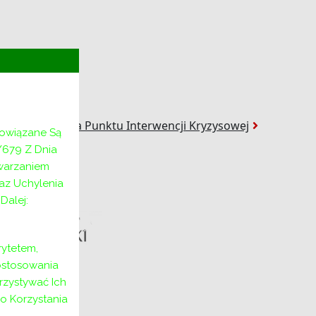
ko: Kierownika Punktu Interwencji Kryzysowej
bowiązane Są
/679 Z Dnia
twarzaniem
az Uchylenia
alej:
ytetem,
ostosowania
rzystywać Ich
o Korzystania