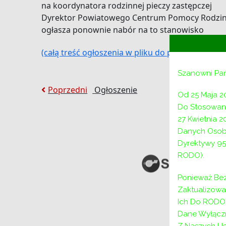
na koordynatora rodzinnej pieczy zastępczej
Dyrektor Powiatowego Centrum Pomocy Rodzini
ogłasza ponownie nabór na to stanowisko
(całą treść ogłoszenia w pliku do pobrania)
Szanowni Pa
Nawigacja
Poprzedni:
Poprzedni
Ogłoszenie
Od 25 Maja 2
wpisu
Do Stosowani
27 Kwietnia 
Danych Osob
Dyrektywy 95
RODO).
Ponieważ Bez
Zaktualizow
Ich Do RODO,
Dane Wyłączn
Z Naszych Us