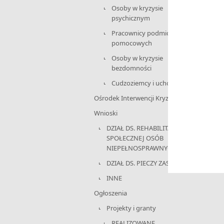
Osoby w kryzysie
psychicznym
Pracownicy podmiotów
pomocowych
Osoby w kryzysie
bezdomności
Cudzoziemcy i uchodźcy
Ośrodek Interwencji Kryzysowej
Wnioski
DZIAŁ DS. REHABILITACJI
SPOŁECZNEJ OSÓB
NIEPEŁNOSPRAWNYCH
DZIAŁ DS. PIECZY ZASTĘPCZEJ
INNE
Ogłoszenia
Projekty i granty
REALIZOWANE