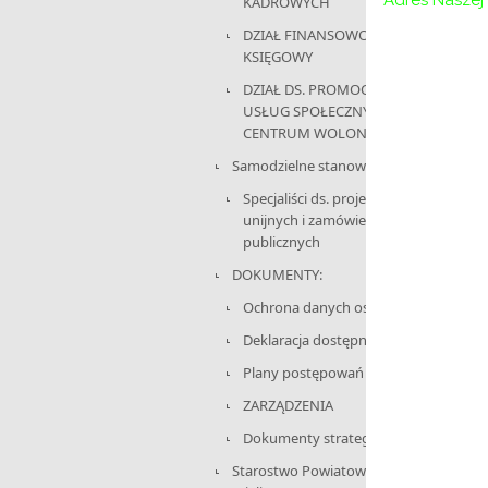
Adres Naszej 
KADROWYCH
DZIAŁ FINANSOWO-
KSIĘGOWY
DZIAŁ DS. PROMOCJI,
USŁUG SPOŁECZNYCH I
CENTRUM WOLONTARIATU
Samodzielne stanowisko:
Specjaliści ds. projektów
unijnych i zamówień
publicznych
DOKUMENTY:
Ochrona danych osobowych
Deklaracja dostępności
Plany postępowań
ZARZĄDZENIA
Dokumenty strategiczne
Starostwo Powiatowe w