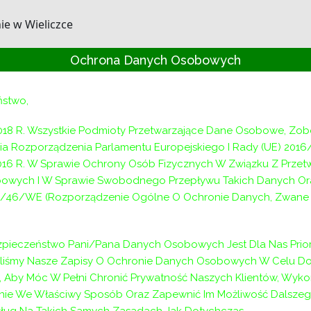
e w Wieliczce
Ochrona Danych Osobowych
ństwo,
Następny:
Następny
Nabór na stanowis
018 R. Wszystkie Podmioty Przetwarzające Dane Osobowe, Zo
a Rozporządzenia Parlamentu Europejskiego I Rady (UE) 2016
2016 R. W Sprawie Ochrony Osób Fizycznych W Związku Z Prze
owych I W Sprawie Swobodnego Przepływu Takich Danych Or
/46/WE (Rozporządzenie Ogólne O Ochronie Danych, Zwane D
pieczeństwo Pani/Pana Danych Osobowych Jest Dla Nas Prior
aliśmy Nasze Zapisy O Ochronie Danych Osobowych W Celu D
 Aby Móc W Pełni Chronić Prywatność Naszych Klientów, Wyko
ie We Właściwy Sposób Oraz Zapewnić Im Możliwość Dalszeg
ług Na Takich Samych Zasadach Jak Dotychczas.