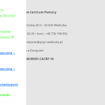
ch
Powiatowe Centrum Pomocy
 Stronie
Rodzinie
ul. Niepołomska 26 G • 32-020 Wieliczka
ywanie
tel. 12 288-02-20 • kom.: +48 730 199 952
jdziesz W
e-mail: sekretariat@pcpr-wieliczka.pl
– Adres do e-Doręczeń:
macyjna –
AE:PL-31440-90351-CACBF-19
macyjna –
ternetowym
kowski