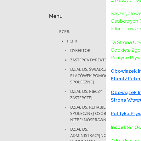
Szczegółowe 
Menu
Osobowych Or
Internetowej
PCPR:
PCPR
Ta Strona Uż
Cookies, Zgod
DYREKTOR
Polityce Pryw
ZASTĘPCA DYREKTORA
DZIAŁ DS. ŚWIADCZEŃ I
Obowiązek In
PLACÓWEK POMOCY
Klient/peten
SPOŁECZNEJ
DZIAŁ DS. PIECZY
Obowiązek In
ZASTĘPCZEJ
Strona Www)
DZIAŁ DS. REHABILITACJI
SPOŁECZNEJ OSÓB
Polityka Pr
NIEPEŁNOSPRAWNYCH
Inspektor O
DZIAŁ DS.
ADMINISTRACYJNO-