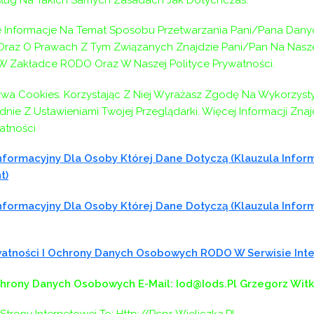
Informacje Na Temat Sposobu Przetwarzania Pani/Pana Dany
az O Prawach Z Tym Związanych Znajdzie Pani/Pan Na Naszej
 W Zakładce RODO Oraz W Naszej Polityce Prywatności.
ywa Cookies. Korzystając Z Niej Wyrażasz Zgodę Na Wykorzyst
nie Z Ustawieniami Twojej Przeglądarki. Więcej Informacji Zna
atności
formacyjny Dla Osoby Której Dane Dotyczą (klauzula Infor
t)
formacyjny Dla Osoby Której Dane Dotyczą (klauzula Infor
ywatności I Ochrony Danych Osobowych RODO W Serwisie In
chrony Danych Osobowych
E-Mail: Iod@iods.pl
Grzegorz Wit