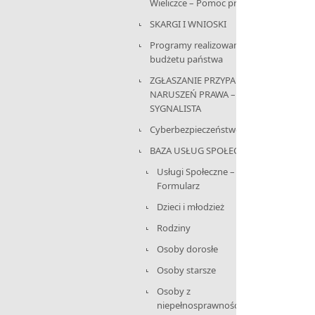
Wieliczce – Pomoc prawnika
SKARGI I WNIOSKI
Programy realizowane z
budżetu państwa
ZGŁASZANIE PRZYPADKÓW
NARUSZEŃ PRAWA –
SYGNALISTA
Cyberbezpieczeństwo
BAZA USŁUG SPOŁECZNYCH
Usługi Społeczne –
Formularz
Dzieci i młodzież
Rodziny
Osoby dorosłe
Osoby starsze
Osoby z
niepełnosprawnościami