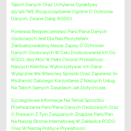
Takich Danych Oraz Uchylenia Dyrektywy
DYREKTOR POWIATOWEGO CENTRUM POMOCY
95/46/WE (Rozporządzenie Ogólne O Ochronie
RODZINIE W WIELICZCE
Danych, Zwane Dalej: RODO).
OGŁASZA NABÓR DO PRACY W OŚRODKU
INTERWENCJI KRYZYSOWEJ
Ponieważ Bezpieczeństwo Pani/Pana Danych
Cała treść ogłoszenia wraz z załącznikami do
Osobowych Jest Dla Nas Priorytetem,
pobrania tutaj.
Zaktualizowaliśmy Nasze Zapisy O Ochronie
Danych Osobowych W Celu Dostosowania Ich Do
NABÓR DO 20 LISTOPADA 2020 R.
RODO, Aby Móc W Pełni Chronić Prywatność
Naszych Klientów, Wykorzystywać Ich Dane
Wyłącznie We Właściwy Sposób Oraz Zapewnić Im
Nawigacja
Poprzedni:
Poprzedni
Zmiany przyjmowania stron w
Możliwość Dalszego Korzystania Z Naszych Usług
Powiatowym Centrum Pomocy Rodzinie
wpisu
Na Takich Samych Zasadach Jak Dotychczas.
Następny:
Następny
Modułu I oraz Modułu II
Szczegółowe Informacje Na Temat Sposobu
Przetwarzania Pani/Pana Danych Osobowych Oraz
O Prawach Z Tym Związanych Znajdzie Pani/Pan
Na Naszej Stronie Internetowej W Zakładce RODO
Oraz W Naszej Polityce Prywatności.