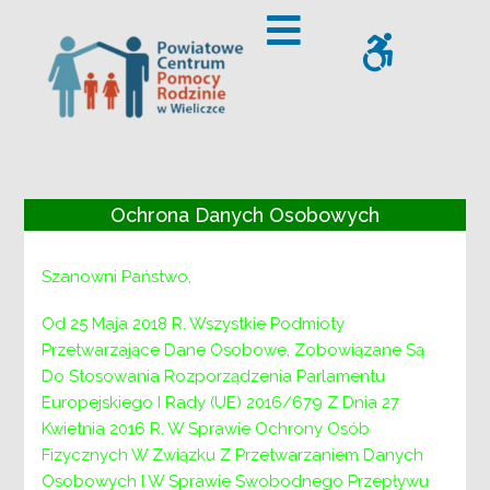
– NABÓR DO PRACY W OŚRODKU INTERWENCJI KRYZYSOWE
Offcanvas Sidebar
WCAG
Ochrona Danych Osobowych
NABÓR DO PRACY
W OŚRODKU
Szanowni Państwo,
INTERWENCJI
Od 25 Maja 2018 R. Wszystkie Podmioty
Przetwarzające Dane Osobowe, Zobowiązane Są
KRYZYSOWEJ
Do Stosowania Rozporządzenia Parlamentu
Europejskiego I Rady (UE) 2016/679 Z Dnia 27
Kwietnia 2016 R. W Sprawie Ochrony Osób
V-AS-NAB.1101-4-20/2017/2020 Wieliczka,
Fizycznych W Związku Z Przetwarzaniem Danych
dnia 14 października 2020r.
Osobowych I W Sprawie Swobodnego Przepływu