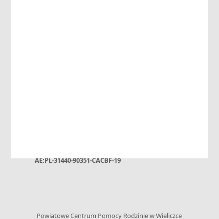
Powiatowe Centrum Pomocy Rodzinie
ul. Niepołomska 26 G • 32-020 Wieliczka
tel. 12 288-02-20 • kom.: +48 730 199 952
e-mail: sekretariat@pcpr-wieliczka.pl
– Adres do e-Doręczeń:
AE:PL-31440-90351-CACBF-19
Powiatowe Centrum Pomocy Rodzinie w Wieliczce