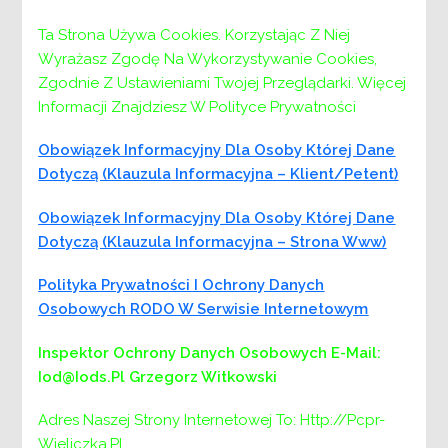
Ta Strona Używa Cookies. Korzystając Z Niej
Wyrażasz Zgodę Na Wykorzystywanie Cookies,
Zgodnie Z Ustawieniami Twojej Przeglądarki. Więcej
Informacji Znajdziesz W Polityce Prywatności
Obowiązek Informacyjny Dla Osoby Której Dane
Dotyczą (klauzula Informacyjna – Klient/petent)
Menu
Obowiązek Informacyjny Dla Osoby Której Dane
PCPR:
Dotyczą (klauzula Informacyjna – Strona Www)
PCPR
Polityka Prywatności I Ochrony Danych
DYREKTOR
Osobowych RODO W Serwisie Internetowym
ZASTĘPCA DYREKTORA
Inspektor Ochrony Danych Osobowych
E-Mail:
DZIAŁ DS. ŚWIADCZEŃ I PLACÓWEK
Iod@iods.pl
Grzegorz Witkowski
POMOCY SPOŁECZNEJ
DZIAŁ DS. PIECZY ZASTĘPCZEJ
Adres Naszej Strony Internetowej To: Http://pcpr-
DZIAŁ DS. REHABILITACJI SPOŁECZNEJ
Wieliczka.pl.