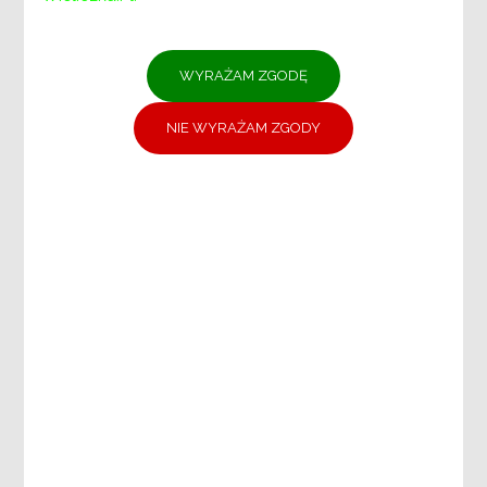
OSÓB NIEPEŁNOSPRAWNYCH
DZIAŁ DS. ADMINISTRACYJNO-
KADROWYCH
DZIAŁ FINANSOWO-KSIĘGOWY
DZIAŁ DS. PROMOCJI, USŁUG
SPOŁECZNYCH I CENTRUM
WOLONTARIATU
Samodzielne stanowisko:
Specjaliści ds. projektów unijnych i
zamówień publicznych
DOKUMENTY:
Ochrona danych osobowych
Deklaracja dostępności
Plany postępowań
ZARZĄDZENIA
Dokumenty strategiczne