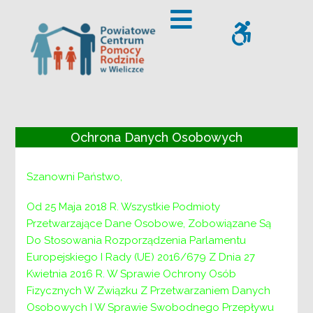
– Moduł III
Offcanvas Sidebar
WCAG
Ochrona Danych Osobowych
Moduł III
Szanowni Państwo,
Od 25 Maja 2018 R. Wszystkie Podmioty
Przetwarzające Dane Osobowe, Zobowiązane Są
Do Stosowania Rozporządzenia Parlamentu
Europejskiego I Rady (UE) 2016/679 Z Dnia 27
Kwietnia 2016 R. W Sprawie Ochrony Osób
Fizycznych W Związku Z Przetwarzaniem Danych
Program „Pomoc osobom niepełnosprawnym
Osobowych I W Sprawie Swobodnego Przepływu