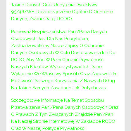
poszkodowanym
Takich Danych Oraz Uchylenia Dyrektywy
w wyniku żywiołu lub sytuacji kryzysowych
95/46/WE (Rozporządzenie Ogólne O Ochronie
wywołanych chorobami
Danych, Zwane Dalej: RODO).
zakaźnymi”- Moduł III – wydłużono termin
składania wniosków do
Ponieważ Bezpieczeństwo Pani/Pana Danych
16 listopada 2020r.
Osobowych Jest Dla Nas Priorytetem,
Zaktualizowaliśmy Nasze Zapisy O Ochronie
Cała treść ogłoszenia, kliknij tutaj
Danych Osobowych W Celu Dostosowania Ich Do
WNIOSEK
RODO, Aby Móc W Pełni Chronić Prywatność
Naszych Klientów, Wykorzystywać Ich Dane
Wyłącznie We Właściwy Sposób Oraz Zapewnić Im
Nawigacja
Poprzedni:
Poprzedni
PIK czynny dziś do 15:30
Możliwość Dalszego Korzystania Z Naszych Usług
Następny:
Następny
INFORMACJA DLA OSÓB
Na Takich Samych Zasadach Jak Dotychczas.
wpisu
NIEPEŁNOSPRAWNYCH
Szczegółowe Informacje Na Temat Sposobu
Przetwarzania Pani/Pana Danych Osobowych Oraz
O Prawach Z Tym Związanych Znajdzie Pani/Pan
Na Naszej Stronie Internetowej W Zakładce RODO
Oraz W Naszej Polityce Prywatności.