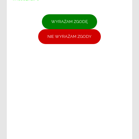
OSÓB NIEPEŁNOSPRAWNYCH
DZIAŁ DS. ADMINISTRACYJNO-
KADROWYCH
DZIAŁ FINANSOWO-KSIĘGOWY
DZIAŁ DS. PROMOCJI, USŁUG
SPOŁECZNYCH I CENTRUM
WOLONTARIATU
Samodzielne stanowisko:
Specjaliści ds. projektów unijnych i
zamówień publicznych
DOKUMENTY:
Ochrona danych osobowych
Deklaracja dostępności
Plany postępowań
ZARZĄDZENIA
Dokumenty strategiczne