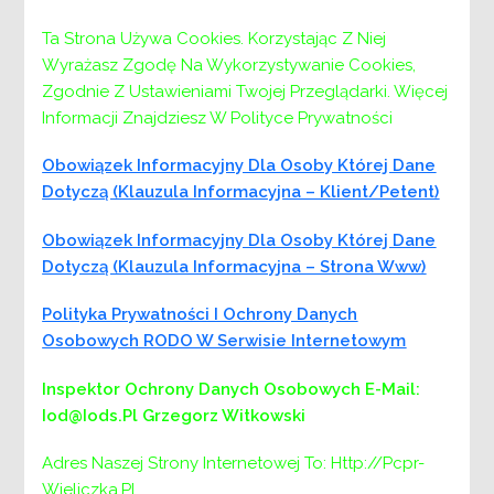
Ta Strona Używa Cookies. Korzystając Z Niej
Wyrażasz Zgodę Na Wykorzystywanie Cookies,
Zgodnie Z Ustawieniami Twojej Przeglądarki. Więcej
Informacji Znajdziesz W Polityce Prywatności
Obowiązek Informacyjny Dla Osoby Której Dane
Dotyczą (klauzula Informacyjna – Klient/petent)
Menu
Obowiązek Informacyjny Dla Osoby Której Dane
Dotyczą (klauzula Informacyjna – Strona Www)
PCPR:
PCPR
Polityka Prywatności I Ochrony Danych
DYREKTOR
Osobowych RODO W Serwisie Internetowym
ZASTĘPCA DYREKTORA
Inspektor Ochrony Danych Osobowych
E-Mail:
DZIAŁ DS. ŚWIADCZEŃ I PLACÓWEK
Iod@iods.pl
Grzegorz Witkowski
POMOCY SPOŁECZNEJ
DZIAŁ DS. PIECZY ZASTĘPCZEJ
Adres Naszej Strony Internetowej To: Http://pcpr-
Wieliczka.pl.
DZIAŁ DS. REHABILITACJI SPOŁECZNEJ