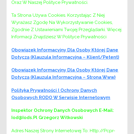
umożliwiającego udział w spotkaniu.
Oraz W Naszej Polityce Prywatności.
Ta Strona Używa Cookies. Korzystając Z Niej
Wyrażasz Zgodę Na Wykorzystywanie Cookies,
Nawigacja
Poprzedni:
Poprzedni
OGŁOSZENIE O ZAMÓWIENIU NA:
Zgodnie Z Ustawieniami Twojej Przeglądarki. Więcej
Realizacja programu oddziaływań korekcyjno-
wpisu
Informacji Znajdziesz W Polityce Prywatności
edukacyjnych dla osób stosujących przemoc w
rodzinie
Obowiązek Informacyjny Dla Osoby Której Dane
Następny:
Następny
Uwaga DZIAŁ DS. PIECZY ZASTĘPCZEJ
Dotyczą (klauzula Informacyjna – Klient/petent)
Obowiązek Informacyjny Dla Osoby Której Dane
Dotyczą (klauzula Informacyjna – Strona Www)
Polityka Prywatności I Ochrony Danych
Osobowych RODO W Serwisie Internetowym
Inspektor Ochrony Danych Osobowych
E-Mail:
Iod@iods.pl
Grzegorz Witkowski
Adres Naszej Strony Internetowej To: Http://pcpr-