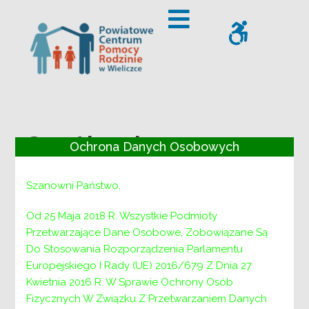
– Spotkania psychoedukacyjne dla osób dotkniętych przem
Offcanvas Sidebar
WCAG
Spotkania
Ochrona Danych Osobowych
psychoedukacyjne
Szanowni Państwo,
dla osób
Od 25 Maja 2018 R. Wszystkie Podmioty
dotkniętych
Przetwarzające Dane Osobowe, Zobowiązane Są
Do Stosowania Rozporządzenia Parlamentu
przemocą w
Europejskiego I Rady (UE) 2016/679 Z Dnia 27
Kwietnia 2016 R. W Sprawie Ochrony Osób
rodzinie
Fizycznych W Związku Z Przetwarzaniem Danych