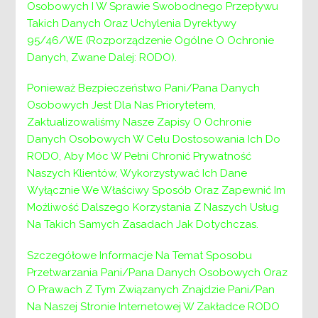
Osobowych I W Sprawie Swobodnego Przepływu
Takich Danych Oraz Uchylenia Dyrektywy
Punkt Interwencji Kryzysowej przy Powiatowym
95/46/WE (Rozporządzenie Ogólne O Ochronie
Centrum Pomocy Rodzinie w Wieliczce zaprasza
Danych, Zwane Dalej: RODO).
na
spotkania psychoedukacyjne
dla osób
dotkniętych przemocą w rodzinie, które
Ponieważ Bezpieczeństwo Pani/Pana Danych
odbędą się w dniach
:
Osobowych Jest Dla Nas Priorytetem,
Zaktualizowaliśmy Nasze Zapisy O Ochronie
podstawy prawne:
18.12.2020
r. w
Danych Osobowych W Celu Dostosowania Ich Do
godzinach
10:00-13:00
RODO, Aby Móc W Pełni Chronić Prywatność
podstawy psychologiczne:
22.12.2020
r.
Naszych Klientów, Wykorzystywać Ich Dane
w godzinach
10:00-13:00
Wyłącznie We Właściwy Sposób Oraz Zapewnić Im
Możliwość Dalszego Korzystania Z Naszych Usług
Jednocześnie informujemy, że spotkania
Na Takich Samych Zasadach Jak Dotychczas.
realizowane są w trybie on-line. W celu wzięcia
udziału w spotkaniu prosimy o wcześniejszy
Szczegółowe Informacje Na Temat Sposobu
kontakt telefoniczny pod numerem telefonu
Przetwarzania Pani/Pana Danych Osobowych Oraz
730 201 771
i ustalenie sposobu przesłania
O Prawach Z Tym Związanych Znajdzie Pani/Pan
zainteresowanym osobom linku
Na Naszej Stronie Internetowej W Zakładce RODO