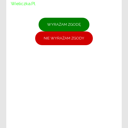
Wieliczka.pl.
Menu
PCPR:
PCPR
DYREKTOR
ZASTĘPCA DYREKTORA
DZIAŁ DS. ŚWIADCZEŃ I PLACÓWEK
POMOCY SPOŁECZNEJ
DZIAŁ DS. PIECZY ZASTĘPCZEJ
DZIAŁ DS. REHABILITACJI SPOŁECZNEJ
OSÓB NIEPEŁNOSPRAWNYCH
DZIAŁ DS. ADMINISTRACYJNO-
KADROWYCH
DZIAŁ FINANSOWO-KSIĘGOWY