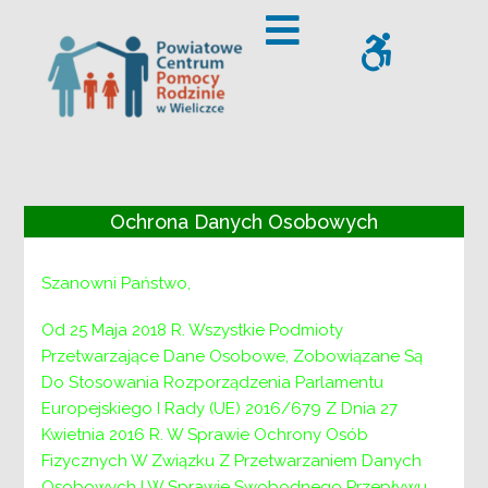
– Grupa wsparcia dla specjalistów
Offcanvas Sidebar
WCAG
Grupa wsparcia dla
Ochrona Danych Osobowych
specjalistów
Szanowni Państwo,
Od 25 Maja 2018 R. Wszystkie Podmioty
31 marca 2021 r. godz. 11-13 zapraszamy na
Przetwarzające Dane Osobowe, Zobowiązane Są
pierwsze spotkanie
grupy wsparcia dla
Do Stosowania Rozporządzenia Parlamentu
specjalistów.
Jej celem jest wzmacnianie
Europejskiego I Rady (UE) 2016/679 Z Dnia 27
kompetencji zawodowych oraz przeciwdziałanie
Kwietnia 2016 R. W Sprawie Ochrony Osób
wypaleniu zawodowemu osób realizujących
Fizycznych W Związku Z Przetwarzaniem Danych
zadania z zakresu przeciwdziałania przemocy w
Osobowych I W Sprawie Swobodnego Przepływu