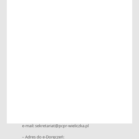
Nabór na stanowiska pracy
Aktualne
Archiwum
Aktualności
Kontakt
Powiatowe Centrum Pomocy Rodzinie
ul. Niepołomska 26 G • 32-020 Wieliczka
tel. 12 288-02-20 • kom.: +48 730 199 952
e-mail: sekretariat@pcpr-wieliczka.pl
– Adres do e-Doręczeń: