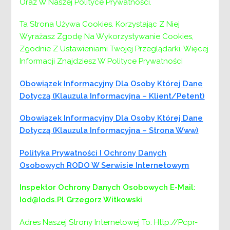
Oraz W Naszej Polityce Prywatności.
Niepełnosprawnych
Następny:
Następny
Powiat Wielicki ogłasza otwarty
Ta Strona Używa Cookies. Korzystając Z Niej
konkurs ofert na realizację zadań publicznych w
Wyrażasz Zgodę Na Wykorzystywanie Cookies,
dziedzinie rehabilitacji społecznej osób
Zgodnie Z Ustawieniami Twojej Przeglądarki. Więcej
niepełnosprawnych w 2021 roku,
Informacji Znajdziesz W Polityce Prywatności
dofinansowanych ze środków PFRON.
Obowiązek Informacyjny Dla Osoby Której Dane
Dotyczą (klauzula Informacyjna – Klient/petent)
Obowiązek Informacyjny Dla Osoby Której Dane
Dotyczą (klauzula Informacyjna – Strona Www)
Polityka Prywatności I Ochrony Danych
Osobowych RODO W Serwisie Internetowym
Inspektor Ochrony Danych Osobowych
E-Mail:
Iod@iods.pl
Grzegorz Witkowski
Adres Naszej Strony Internetowej To: Http://pcpr-