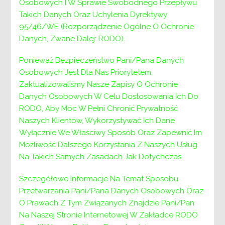
GRUPY WSPARCIA
Osobowych I W Sprawie Swobodnego Przepływu
odbędą się:
Takich Danych Oraz Uchylenia Dyrektywy
95/46/WE (Rozporządzenie Ogólne O Ochronie
dla Rodzin Zastępczych Spokrewnionych
Danych, Zwane Dalej: RODO).
i Niezawodowych
07.06.2021 r. w poniedziałek o godz.:
Ponieważ Bezpieczeństwo Pani/Pana Danych
14:30-16:30
.
Osobowych Jest Dla Nas Priorytetem,
Zaktualizowaliśmy Nasze Zapisy O Ochronie
dla Rodzin Zastępczych Zawodowych
Danych Osobowych W Celu Dostosowania Ich Do
10.06.2021r. w czwartek o godz.: 9:00-
RODO, Aby Móc W Pełni Chronić Prywatność
11:00
.
Naszych Klientów, Wykorzystywać Ich Dane
Wyłącznie We Właściwy Sposób Oraz Zapewnić Im
Osobą odpowiedzialną za organizację i do
Możliwość Dalszego Korzystania Z Naszych Usług
kontaktu jest
Na Takich Samych Zasadach Jak Dotychczas.
Psycholog Działu ds. Pieczy Zastępczej – Piotr
Curyło.
Szczegółowe Informacje Na Temat Sposobu
Przetwarzania Pani/Pana Danych Osobowych Oraz
Nawigacja
O Prawach Z Tym Związanych Znajdzie Pani/Pan
Poprzedni:
Poprzedni
Podziękowania dla członków
Na Naszej Stronie Internetowej W Zakładce RODO
Społecznej Powiatowej Rady ds. Osób
wpisu