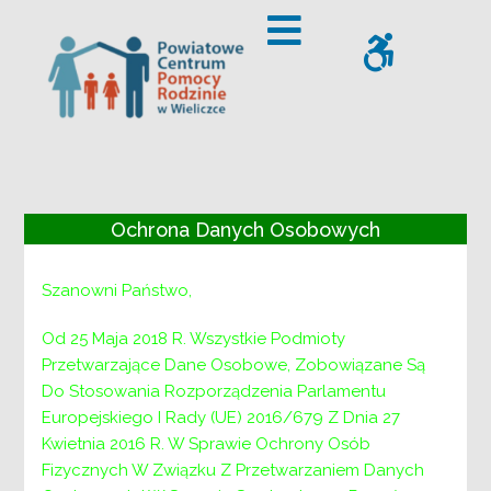
– CZERWCOWE GRUPY WSPARCIA dla Rodzin Zastępczych
Offcanvas Sidebar
WCAG
CZERWCOWE
Ochrona Danych Osobowych
GRUPY WSPARCIA
Szanowni Państwo,
dla Rodzin
Od 25 Maja 2018 R. Wszystkie Podmioty
Zastępczych
Przetwarzające Dane Osobowe, Zobowiązane Są
Do Stosowania Rozporządzenia Parlamentu
Europejskiego I Rady (UE) 2016/679 Z Dnia 27
Uprzejmie informujemy, iż najbliższe spotkania
Kwietnia 2016 R. W Sprawie Ochrony Osób
online w ramach
Fizycznych W Związku Z Przetwarzaniem Danych