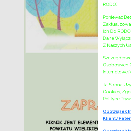
RODO).
Ponieważ Bez
Zaktualizow
Ich Do RODO,
Dane Wyłączn
Z Naszych Us
Szczegółowe 
Osobowych Or
Internetowej
Ta Strona Uż
Cookies, Zgod
Polityce Pryw
Obowiązek In
Klient/peten