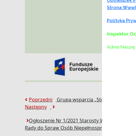
Obowiązek In
Strona Www)
Polityka Pr
Inspektor O
Adres Naszej 
Nawigacja
Poprzedni:
Poprzedni
Grupa wsparcia „Stop Hejt!”
Następny:
Następny
wpisu
Ogłoszenie Nr 1/2021 Starosty Wielickiego z 
Rady do Spraw Osób Niepełnosprawnych.