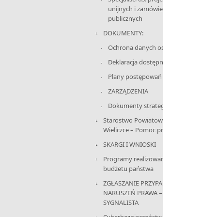
unijnych i zamówień
publicznych
DOKUMENTY:
Ochrona danych osobowych
Deklaracja dostępności
Plany postępowań
ZARZĄDZENIA
Dokumenty strategiczne
Starostwo Powiatowe w
Wieliczce – Pomoc prawnika
SKARGI I WNIOSKI
Programy realizowane z
budżetu państwa
ZGŁASZANIE PRZYPADKÓW
NARUSZEŃ PRAWA –
SYGNALISTA
Cyberbezpieczeństwo