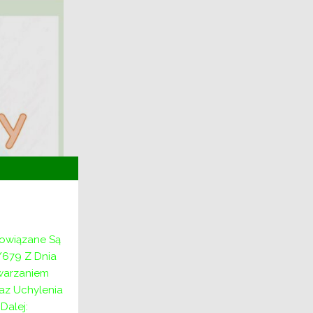
bowiązane Są
/679 Z Dnia
twarzaniem
az Uchylenia
alej: