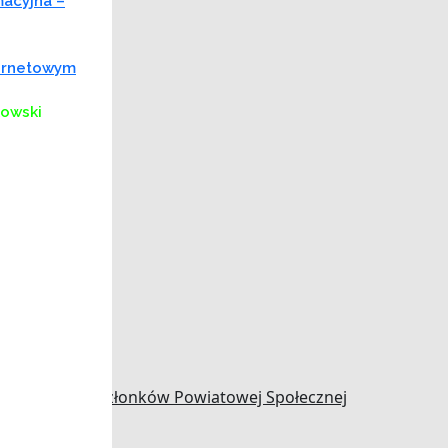
macyjna –
ternetowym
kowski
 kandydatów na członków Powiatowej Społecznej