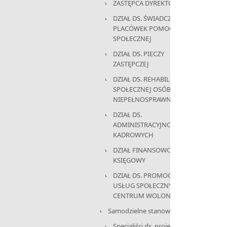
ZASTĘPCA DYREKTORA
DZIAŁ DS. ŚWIADCZEŃ I
PLACÓWEK POMOCY
SPOŁECZNEJ
DZIAŁ DS. PIECZY
ZASTĘPCZEJ
DZIAŁ DS. REHABILITACJI
SPOŁECZNEJ OSÓB
NIEPEŁNOSPRAWNYCH
DZIAŁ DS.
ADMINISTRACYJNO-
KADROWYCH
DZIAŁ FINANSOWO-
KSIĘGOWY
DZIAŁ DS. PROMOCJI,
USŁUG SPOŁECZNYCH I
CENTRUM WOLONTARIATU
Samodzielne stanowisko:
Specjaliści ds. projektów