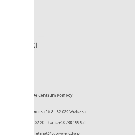
Powiatowe Centrum Pomocy
Rodzinie
ul. Niepołomska 26 G • 32-020 Wieliczka
tel. 12 288-02-20 • kom.: +48 730 199 952
e-mail: sekretariat@pcpr-wieliczka.pl