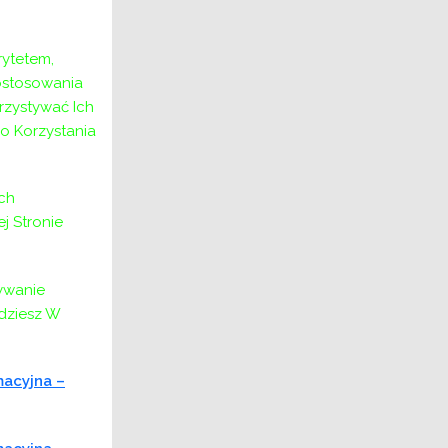
ytetem,
ostosowania
rzystywać Ich
o Korzystania
ch
 Stronie
ywanie
jdziesz W
macyjna –