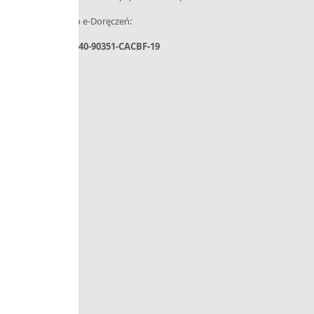
– Adres do e-Doręczeń:
AE:PL-31440-90351-CACBF-19