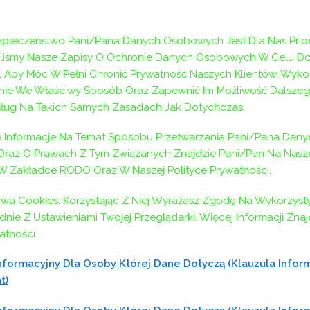
pieczeństwo Pani/Pana Danych Osobowych Jest Dla Nas Prior
aliśmy Nasze Zapisy O Ochronie Danych Osobowych W Celu D
 Aby Móc W Pełni Chronić Prywatność Naszych Klientów, Wyko
ie We Właściwy Sposób Oraz Zapewnić Im Możliwość Dalszeg
ług Na Takich Samych Zasadach Jak Dotychczas.
Informacje Na Temat Sposobu Przetwarzania Pani/Pana Dany
az O Prawach Z Tym Związanych Znajdzie Pani/Pan Na Naszej
 W Zakładce RODO Oraz W Naszej Polityce Prywatności.
ywa Cookies. Korzystając Z Niej Wyrażasz Zgodę Na Wykorzyst
nie Z Ustawieniami Twojej Przeglądarki. Więcej Informacji Zna
atności
formacyjny Dla Osoby Której Dane Dotyczą (klauzula Infor
t)