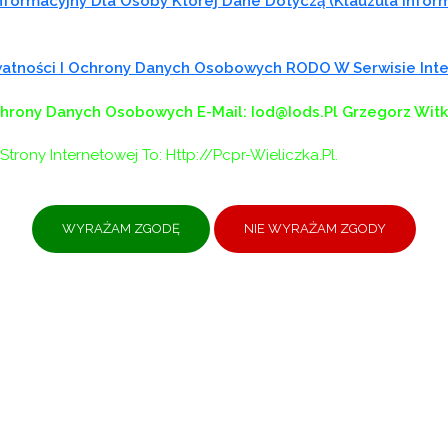
formacyjny Dla Osoby Której Dane Dotyczą (klauzula Infor
ywatności I Ochrony Danych Osobowych RODO W Serwisie In
chrony Danych Osobowych
E-Mail: Iod@iods.pl
Grzegorz Wit
Strony Internetowej To: Http://pcpr-Wieliczka.pl.
dnia 14 maja 2021 r. informacyjne o możliwości zgłoszenia