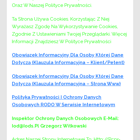
w roku 2021
Oraz W Naszej Polityce Prywatności.
Ta Strona Używa Cookies. Korzystając Z Niej
Wyrażasz Zgodę Na Wykorzystywanie Cookies,
Nawigacja
Poprzedni:
Poprzedni
Szanowni Państwo zapraszamy na
Zgodnie Z Ustawieniami Twojej Przeglądarki. Więcej
Pikniki rodzinne
Informacji Znajdziesz W Polityce Prywatności
wpisu
informacje w załącznikach.
Obowiązek Informacyjny Dla Osoby Której Dane
Następny:
Następny
Dotyczą (klauzula Informacyjna – Klient/petent)
Zasady rozpatrywania wniosków o
Obowiązek Informacyjny Dla Osoby Której Dane
przyznanie dofinansowania ze środków
Dotyczą (klauzula Informacyjna – Strona Www)
Państwowego Funduszu Rehabilitacji Osób
Niepełnosprawnych likwidacji barier w
Polityka Prywatności I Ochrony Danych
komunikowaniu się w związku z
Osobowych RODO W Serwisie Internetowym
indywidualnymi potrzebami osób
niepełnosprawnych w roku 2021
Inspektor Ochrony Danych Osobowych
E-Mail:
Iod@iods.pl
Grzegorz Witkowski
Adres Naszej Strony Internetowej To: Http://pcpr-