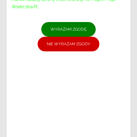
Wieliczka.pl.
Menu
PCPR:
PCPR
DYREKTOR
ZASTĘPCA DYREKTORA
DZIAŁ DS. ŚWIADCZEŃ I PLACÓWEK