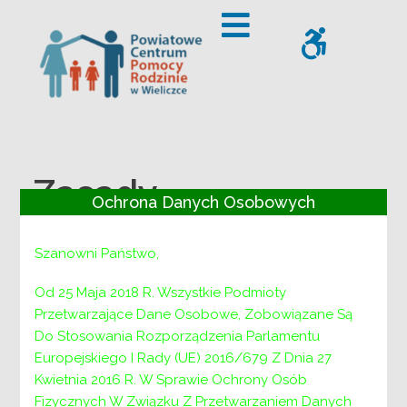
– Zasady rozpatrywania wniosków o przyznanie dofinansow
Offcanvas Sidebar
WCAG
Zasady
Ochrona Danych Osobowych
rozpatrywania
Szanowni Państwo,
wniosków o
Od 25 Maja 2018 R. Wszystkie Podmioty
przyznanie
Przetwarzające Dane Osobowe, Zobowiązane Są
Do Stosowania Rozporządzenia Parlamentu
dofinansowania ze
Europejskiego I Rady (UE) 2016/679 Z Dnia 27
środków
Kwietnia 2016 R. W Sprawie Ochrony Osób
Fizycznych W Związku Z Przetwarzaniem Danych