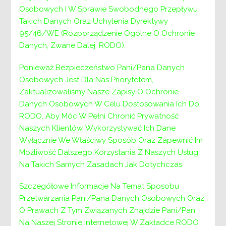
Państwowego
Osobowych I W Sprawie Swobodnego Przepływu
Takich Danych Oraz Uchylenia Dyrektywy
Funduszu
95/46/WE (Rozporządzenie Ogólne O Ochronie
Danych, Zwane Dalej: RODO).
Rehabilitacji Osób
Ponieważ Bezpieczeństwo Pani/Pana Danych
Niepełnosprawnyc
Osobowych Jest Dla Nas Priorytetem,
Zaktualizowaliśmy Nasze Zapisy O Ochronie
h likwidacji barier
Danych Osobowych W Celu Dostosowania Ich Do
RODO, Aby Móc W Pełni Chronić Prywatność
technicznych w
Naszych Klientów, Wykorzystywać Ich Dane
związku z
Wyłącznie We Właściwy Sposób Oraz Zapewnić Im
Możliwość Dalszego Korzystania Z Naszych Usług
indywidualnymi
Na Takich Samych Zasadach Jak Dotychczas.
potrzebami osób
Szczegółowe Informacje Na Temat Sposobu
Przetwarzania Pani/Pana Danych Osobowych Oraz
niepełnosprawnych
O Prawach Z Tym Związanych Znajdzie Pani/Pan
Na Naszej Stronie Internetowej W Zakładce RODO