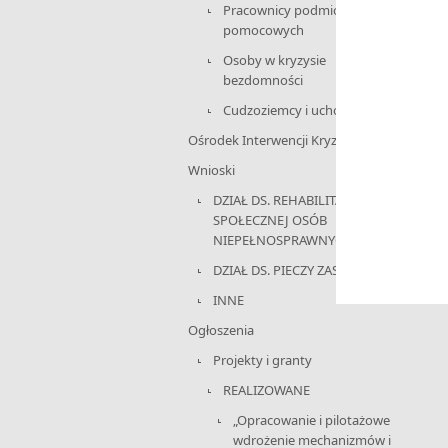
Pracownicy podmiotów
pomocowych
Osoby w kryzysie
bezdomności
Cudzoziemcy i uchodźcy
Ośrodek Interwencji Kryzysowej
Wnioski
DZIAŁ DS. REHABILITACJI
SPOŁECZNEJ OSÓB
NIEPEŁNOSPRAWNYCH
DZIAŁ DS. PIECZY ZASTĘPCZEJ
INNE
Ogłoszenia
Projekty i granty
REALIZOWANE
„Opracowanie i pilotażowe
wdrożenie mechanizmów i