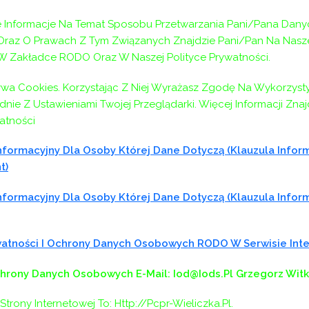
Informacje Na Temat Sposobu Przetwarzania Pani/Pana Dany
az O Prawach Z Tym Związanych Znajdzie Pani/Pan Na Naszej
 W Zakładce RODO Oraz W Naszej Polityce Prywatności.
ywa Cookies. Korzystając Z Niej Wyrażasz Zgodę Na Wykorzyst
nie Z Ustawieniami Twojej Przeglądarki. Więcej Informacji Zna
atności
formacyjny Dla Osoby Której Dane Dotyczą (klauzula Infor
t)
formacyjny Dla Osoby Której Dane Dotyczą (klauzula Infor
ywatności I Ochrony Danych Osobowych RODO W Serwisie In
chrony Danych Osobowych
E-Mail: Iod@iods.pl
Grzegorz Wit
Strony Internetowej To: Http://pcpr-Wieliczka.pl.