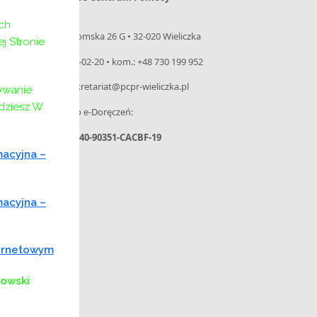
Rodzinie
ch
ul. Niepołomska 26 G • 32-020 Wieliczka
 Stronie
tel. 12 288-02-20 • kom.: +48 730 199 952
e-mail: sekretariat@pcpr-wieliczka.pl
ywanie
jdziesz W
– Adres do e-Doręczeń:
AE:PL-31440-90351-CACBF-19
macyjna –
macyjna –
ternetowym
kowski