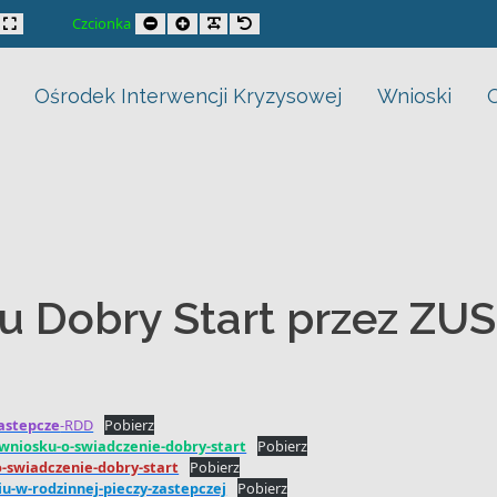
trast
xed layout
Wide layout
Smaller Font
Larger Font
Readable Font
Default Font
Czcionka
Ośrodek Interwencji Kryzysowej
Wnioski
u Dobry Start przez ZUS
astepcze
-RDD
Pobierz
-wniosku-o-swiadczenie-dobry-start
Pobierz
-swiadczenie-dobry-start
Pobierz
u-w-rodzinnej-pieczy-zastepczej
Pobierz