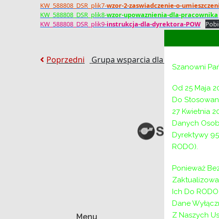
KW_588808_DSR_plik7-
wzor-2-zaswiadczenie-o-umieszczeni
KW_588808_DSR_plik8-
wzor-upowaznienia-dla-pracownika
KW_588808_DSR_plik9-
instrukcja-dla-dyrektora-POW
Pobi
Nawigacja
Poprzedni:
Poprzedni
Grupa wsparcia dla osób doświad
Szanowni Pa
wpisu
Od 25 Maja 2
Do Stosowani
27 Kwietnia 
Danych Osob
Dyrektywy 95
RODO).
Ponieważ Bez
Zaktualizow
Ich Do RODO,
Dane Wyłączn
Z Naszych Us
Menu