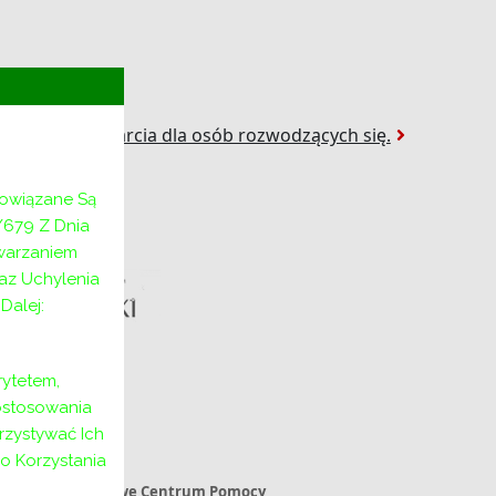
Następny:
y
Grupy wsparcia dla osób rozwodzących się.
bowiązane Są
/679 Z Dnia
twarzaniem
az Uchylenia
alej:
ytetem,
ostosowania
rzystywać Ich
o Korzystania
Powiatowe Centrum Pomocy