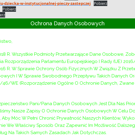
u-dziecka-w-instytucjonalnej-pieczy-zastepczej
Pobierz
Pobierz
erz
Ochrona Danych Osobowych
czających przemocy
Następn
ństwo,
018 R. Wszystkie Podmioty Przetwarzające Dane Osobowe, Zo
a Rozporządzenia Parlamentu Europejskiego I Rady (UE) 2016
2016 R. W Sprawie Ochrony Osób Fizycznych W Związku Z Prze
owych I W Sprawie Swobodnego Przepływu Takich Danych Or
/46/WE (Rozporządzenie Ogólne O Ochronie Danych, Zwane D
pieczeństwo Pani/Pana Danych Osobowych Jest Dla Nas Prior
aliśmy Nasze Zapisy O Ochronie Danych Osobowych W Celu D
 Aby Móc W Pełni Chronić Prywatność Naszych Klientów, Wyko
ie We Właściwy Sposób Oraz Zapewnić Im Możliwość Dalszeg
ług Na Takich Samych Zasadach Jak Dotychczas.