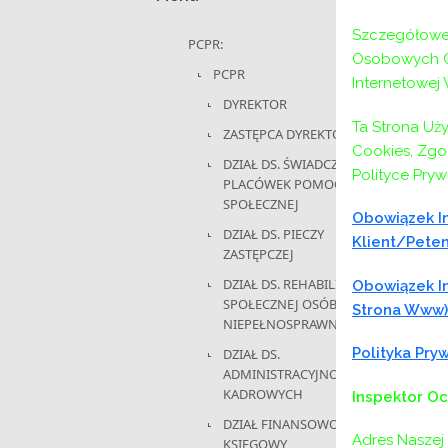
Szczegółowe 
PCPR:
Osobowych Or
PCPR
Internetowej
DYREKTOR
Ta Strona Uż
ZASTĘPCA DYREKTORA
Cookies, Zgod
DZIAŁ DS. ŚWIADCZEŃ I
Polityce Pryw
PLACÓWEK POMOCY
SPOŁECZNEJ
Obowiązek In
DZIAŁ DS. PIECZY
Klient/peten
ZASTĘPCZEJ
DZIAŁ DS. REHABILITACJI
Obowiązek In
SPOŁECZNEJ OSÓB
Strona Www)
NIEPEŁNOSPRAWNYCH
Polityka Pr
DZIAŁ DS.
ADMINISTRACYJNO-
KADROWYCH
Inspektor O
DZIAŁ FINANSOWO-
Adres Naszej 
KSIĘGOWY