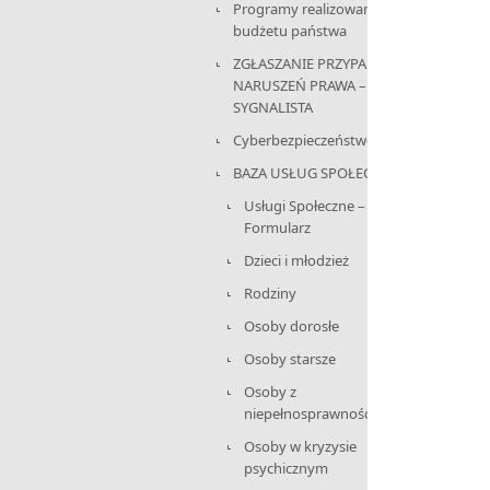
Programy realizowane z
budżetu państwa
ZGŁASZANIE PRZYPADKÓW
NARUSZEŃ PRAWA –
SYGNALISTA
Cyberbezpieczeństwo
BAZA USŁUG SPOŁECZNYCH
Usługi Społeczne –
Formularz
Dzieci i młodzież
Rodziny
Osoby dorosłe
Osoby starsze
Osoby z
niepełnosprawnościami
Osoby w kryzysie
psychicznym