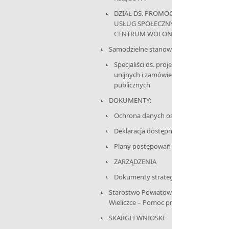
DZIAŁ DS. PROMOCJI,
USŁUG SPOŁECZNYCH I
CENTRUM WOLONTARIATU
Samodzielne stanowisko:
Specjaliści ds. projektów
unijnych i zamówień
publicznych
DOKUMENTY:
Ochrona danych osobowych
Deklaracja dostępności
Plany postępowań
ZARZĄDZENIA
Dokumenty strategiczne
Starostwo Powiatowe w
Wieliczce – Pomoc prawnika
SKARGI I WNIOSKI