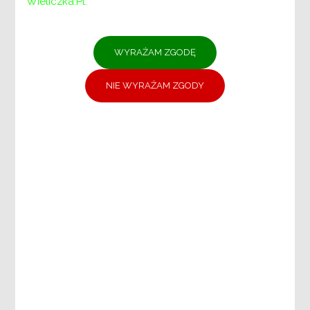
Wieliczka.pl.
ZASTĘPCA DYREKTORA
DZIAŁ DS. ŚWIADCZEŃ I PLACÓWEK
POMOCY SPOŁECZNEJ
DZIAŁ DS. PIECZY ZASTĘPCZEJ
DZIAŁ DS. REHABILITACJI SPOŁECZNEJ
OSÓB NIEPEŁNOSPRAWNYCH
DZIAŁ DS. ADMINISTRACYJNO-
KADROWYCH
DZIAŁ FINANSOWO-KSIĘGOWY
DZIAŁ DS. PROMOCJI, USŁUG
SPOŁECZNYCH I CENTRUM
WOLONTARIATU
Samodzielne stanowisko:
Specjaliści ds. projektów unijnych i
zamówień publicznych
DOKUMENTY:
Ochrona danych osobowych