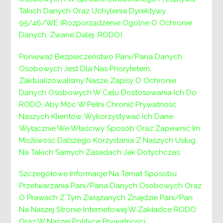
Takich Danych Oraz Uchylenia Dyrektywy
95/46/WE (Rozporządzenie Ogólne O Ochronie
Danych, Zwane Dalej: RODO).
Ponieważ Bezpieczeństwo Pani/Pana Danych
Osobowych Jest Dla Nas Priorytetem,
Zaktualizowaliśmy Nasze Zapisy O Ochronie
Danych Osobowych W Celu Dostosowania Ich Do
RODO, Aby Móc W Pełni Chronić Prywatność
Naszych Klientów, Wykorzystywać Ich Dane
Wyłącznie We Właściwy Sposób Oraz Zapewnić Im
Możliwość Dalszego Korzystania Z Naszych Usług
źródło: httpspl.freepik.comzdjeciakwiaty’Kwiaty zdjęcie utworzone przez freepik – pl.freepik.com
Na Takich Samych Zasadach Jak Dotychczas.
Nawigacja
Poprzedni:
Poprzedni
GRUPY WSPARCIA DLA RODZIN
Szczegółowe Informacje Na Temat Sposobu
ZASTĘPCZYCH
wpisu
Przetwarzania Pani/Pana Danych Osobowych Oraz
Następny:
Następny
15 kwietnia 2022 roku (piątek)
O Prawach Z Tym Związanych Znajdzie Pani/Pan
Powiatowe Centrum Pomocy Rodzinie w
Na Naszej Stronie Internetowej W Zakładce RODO
Wieliczce będzie czynne do godziny 13:30.
Oraz W Naszej Polityce Prywatności.