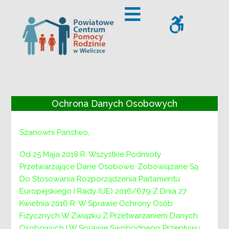
– Życzenia świąteczne
Offcanvas Sidebar
WCAG
Życzenia
Ochrona Danych Osobowych
świąteczne
Szanowni Państwo,
Od 25 Maja 2018 R. Wszystkie Podmioty
Przetwarzające Dane Osobowe, Zobowiązane Są
Do Stosowania Rozporządzenia Parlamentu
Europejskiego I Rady (UE) 2016/679 Z Dnia 27
Kwietnia 2016 R. W Sprawie Ochrony Osób
Fizycznych W Związku Z Przetwarzaniem Danych
Osobowych I W Sprawie Swobodnego Przepływu