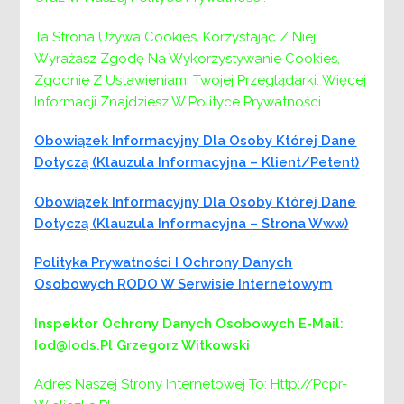
Ta Strona Używa Cookies. Korzystając Z Niej
Wyrażasz Zgodę Na Wykorzystywanie Cookies,
Zgodnie Z Ustawieniami Twojej Przeglądarki. Więcej
Informacji Znajdziesz W Polityce Prywatności
Obowiązek Informacyjny Dla Osoby Której Dane
Dotyczą (klauzula Informacyjna – Klient/petent)
Obowiązek Informacyjny Dla Osoby Której Dane
Dotyczą (klauzula Informacyjna – Strona Www)
Polityka Prywatności I Ochrony Danych
Menu
Osobowych RODO W Serwisie Internetowym
Inspektor Ochrony Danych Osobowych
E-Mail:
PCPR:
Iod@iods.pl
Grzegorz Witkowski
PCPR
DYREKTOR
Adres Naszej Strony Internetowej To: Http://pcpr-