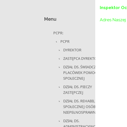
Inspektor O
Menu
Adres Naszej 
PCPR:
PCPR
DYREKTOR
ZASTĘPCA DYREKTORA
DZIAŁ DS. ŚWIADCZEŃ I
PLACÓWEK POMOCY
SPOŁECZNEJ
DZIAŁ DS. PIECZY
ZASTĘPCZEJ
DZIAŁ DS. REHABILITACJI
SPOŁECZNEJ OSÓB
NIEPEŁNOSPRAWNYCH
DZIAŁ DS.
ADMINISTRACYJNO-