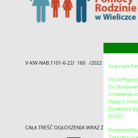
V-KW-NAB.1101-6-22/ 160 /2022
Szanowni Pa
Od 25 Maja 2
Do Stosowani
27 Kwietnia 
Danych Osob
Dyrektywy 95
RODO).
CAŁA TREŚĆ OGŁOSZENIA WRAZ Z ZAŁĄCZNIKAM
Ponieważ Bez
Zaktualizow