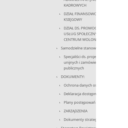
KADROWYCH
DZIAŁ FINANSOWO-
KSIĘGOWY
DZIAŁ DS. PROMOCJI,
USŁUG SPOŁECZNYCH I
CENTRUM WOLONTARIATU
Samodzielne stanowisko:
Specjaliści ds. projektów
unijnych i zamówień
publicznych
DOKUMENTY:
Ochrona danych osobowych
Deklaracja dostępności
Plany postępowań
ZARZĄDZENIA
Dokumenty strategiczne