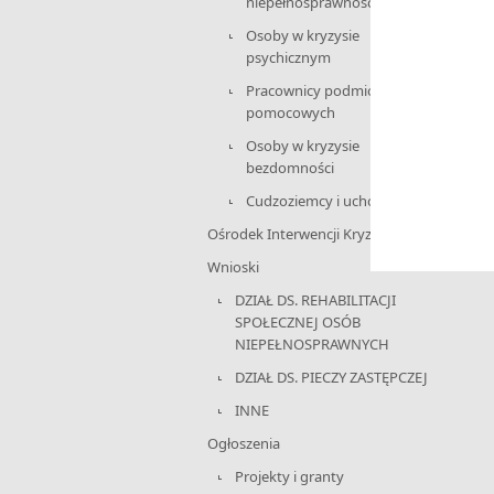
niepełnosprawnościami
Osoby w kryzysie
psychicznym
Pracownicy podmiotów
pomocowych
Osoby w kryzysie
bezdomności
Cudzoziemcy i uchodźcy
Ośrodek Interwencji Kryzysowej
Wnioski
DZIAŁ DS. REHABILITACJI
SPOŁECZNEJ OSÓB
NIEPEŁNOSPRAWNYCH
DZIAŁ DS. PIECZY ZASTĘPCZEJ
INNE
Ogłoszenia
Projekty i granty