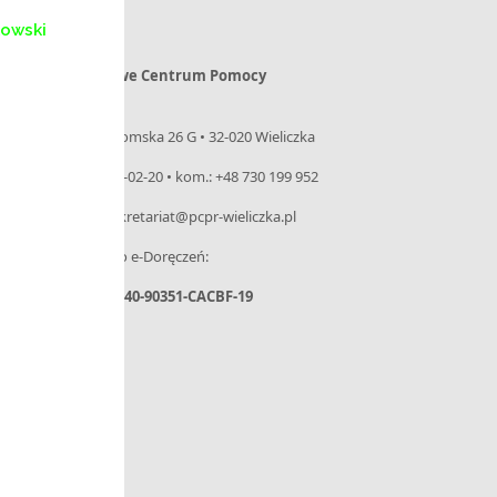
kowski
Powiatowe Centrum Pomocy
Rodzinie
ul. Niepołomska 26 G • 32-020 Wieliczka
tel. 12 288-02-20 • kom.: +48 730 199 952
e-mail: sekretariat@pcpr-wieliczka.pl
– Adres do e-Doręczeń:
AE:PL-31440-90351-CACBF-19