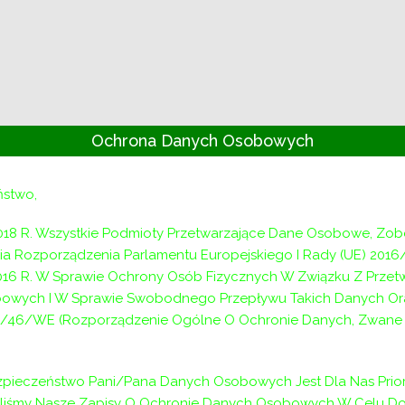
Ochrona Danych Osobowych
ństwo,
Powiatowe Centrum Pomocy Rodzinie
018 R. Wszystkie Podmioty Przetwarzające Dane Osobowe, Zo
a Rozporządzenia Parlamentu Europejskiego I Rady (UE) 2016
32-020 Wieliczka, ul. Niepołomska 26G
2016 R. W Sprawie Ochrony Osób Fizycznych W Związku Z Prze
poszukuje kandydata
owych I W Sprawie Swobodnego Przepływu Takich Danych Or
/46/WE (Rozporządzenie Ogólne O Ochronie Danych, Zwane D
na stanowisko: Pracownik socjalny
I DO POBRANIA PONIŻEJ:
pieczeństwo Pani/Pana Danych Osobowych Jest Dla Nas Prior
aliśmy Nasze Zapisy O Ochronie Danych Osobowych W Celu D