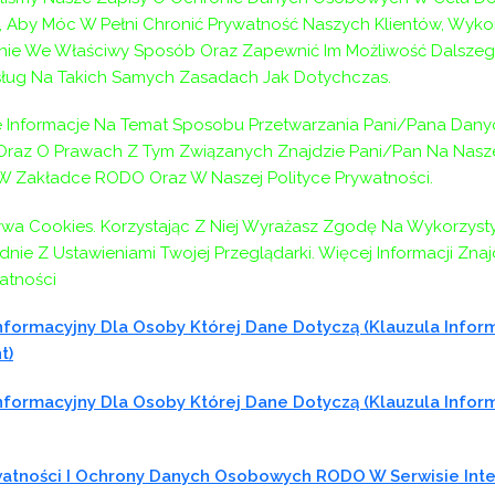
 Aby Móc W Pełni Chronić Prywatność Naszych Klientów, Wyko
ie We Właściwy Sposób Oraz Zapewnić Im Możliwość Dalszeg
ług Na Takich Samych Zasadach Jak Dotychczas.
Informacje Na Temat Sposobu Przetwarzania Pani/Pana Dany
az O Prawach Z Tym Związanych Znajdzie Pani/Pan Na Naszej
 W Zakładce RODO Oraz W Naszej Polityce Prywatności.
cy Społecznej
ywa Cookies. Korzystając Z Niej Wyrażasz Zgodę Na Wykorzyst
nie Z Ustawieniami Twojej Przeglądarki. Więcej Informacji Zna
atności
formacyjny Dla Osoby Której Dane Dotyczą (klauzula Infor
t)
formacyjny Dla Osoby Której Dane Dotyczą (klauzula Infor
ywatności I Ochrony Danych Osobowych RODO W Serwisie In