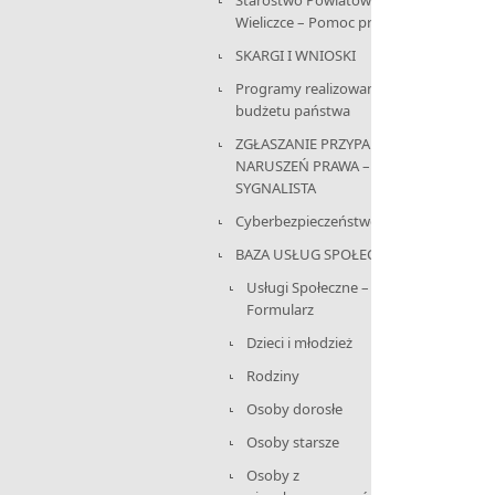
Starostwo Powiatowe w
Wieliczce – Pomoc prawnika
SKARGI I WNIOSKI
Programy realizowane z
budżetu państwa
ZGŁASZANIE PRZYPADKÓW
NARUSZEŃ PRAWA –
SYGNALISTA
Cyberbezpieczeństwo
BAZA USŁUG SPOŁECZNYCH
Usługi Społeczne –
Formularz
Dzieci i młodzież
Rodziny
Osoby dorosłe
Osoby starsze
Osoby z