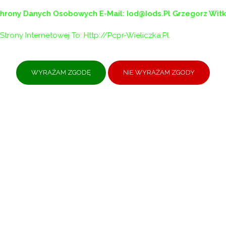
chrony Danych Osobowych
E-Mail: Iod@iods.pl
Grzegorz Wit
Strony Internetowej To: Http://pcpr-Wieliczka.pl.