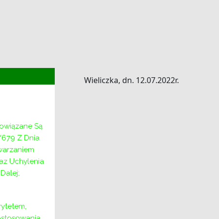
Wieliczka, dn. 12.07.2022r.
bowiązane Są
/679 Z Dnia
twarzaniem
az Uchylenia
alej:
ytetem,
ostosowania