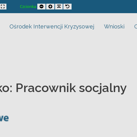
trast
xed layout
Wide layout
Smaller Font
Larger Font
Readable Font
Default Font
Czcionka
Ośrodek Interwencji Kryzysowej
Wnioski
o: Pracownik socjalny