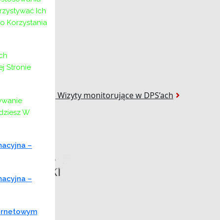
rzystywać Ich
o Korzystania
ch
 Stronie
Następny:
Następny
Wizyty monitorujące w DPS’ach
ywanie
jdziesz W
macyjna –
macyjna –
ternetowym