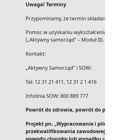
Uwaga! Terminy
Przypominamy, że termin składania wniosków 
Pomoc w uzyskaniu wykształcenia na poziomie 
(„Aktywny samorząd” – Moduł II).
Kontakt:
„Aktywny Samorząd” i SOW:
Tel: 12 31 21 411, 12 31 2 1 416
Infolinia SOW: 800 889 777
Powrót do zdrowia, powrót do pracy!
Projekt pn. „Wypracowanie i pilotażowe wdro
przekwalifikowania zawodowego, który zape
powodu choroby lub wypadku utraciły możli