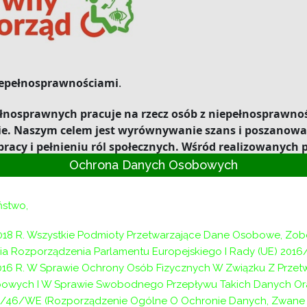
iepełnosprawnościami
.
nosprawnych pracuje na rzecz osób z niepełnosprawnośc
stwie. Naszym celem jest wyrównywanie szans i poszano
pracy i pełnieniu ról społecznych. Wśród realizowanyc
amorząd” oraz „
Wypracowanie i pilotażowe wdrożenie mo
Ochrona Danych Osobowych
. Programy te służą likwidacji barier, które osoby z ni
ł również nowe programy, których celem jest rozwiązan
ństwo,
iepełnosprawnych jak brak dostępnego mieszkania.
Szcze
tując się z Centrum informacyjno-doradczym dla osób 
018 R. Wszystkie Podmioty Przetwarzające Dane Osobowe, Zo
h pracy Oddziału Małopolskiego PFRON.
a Rozporządzenia Parlamentu Europejskiego I Rady (UE) 2016
2016 R. W Sprawie Ochrony Osób Fizycznych W Związku Z Prze
owe programy PFRON
owych I W Sprawie Swobodnego Przepływu Takich Danych Or
/46/WE (Rozporządzenie Ogólne O Ochronie Danych, Zwane D
eniu kolejnych inicjatyw zapowiedzianych w rządowym 