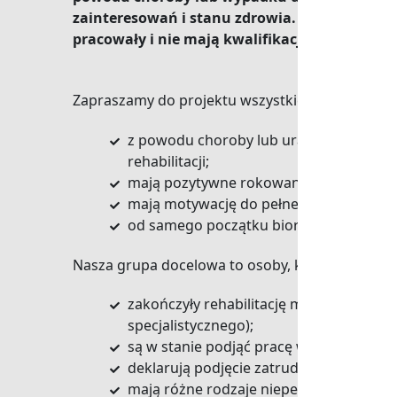
zainteresowań i stanu zdrowia. To również s
pracowały i nie mają kwalifikacji zawodowyc
Zapraszamy do projektu wszystkich chętnych, kt
z powodu choroby lub urazu mają ogran
rehabilitacji;
mają pozytywne rokowania w zakresie 
mają motywację do pełnego uczestnict
od samego początku biorą aktywny udział
Nasza grupa docelowa to osoby, które:
zakończyły rehabilitację medyczną i maj
specjalistycznego);
są w stanie podjąć pracę w wymiarze co 
deklarują podjęcie zatrudnienia, niezale
mają różne rodzaje niepełnosprawności