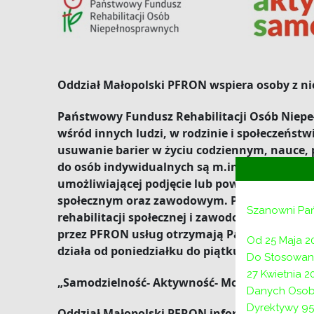
Oddział Małopolski PFRON wspiera osoby z n
Państwowy Fundusz Rehabilitacji Osób Niepeł
wśród innych ludzi, w rodzinie i społeczeń
usuwanie barier w życiu codziennym, nauce, 
do osób indywidualnych są m.in. „Aktywny s
umożliwiającej podjęcie lub powrót do pracy
”
społecznym oraz zawodowym.
PFRON uruchomi
Szanowni Pa
rehabilitacji społecznej i zawodowej osób n
przez PFRON usług otrzymają Państwo kontak
Od 25 Maja 2
działa od poniedziałku do piątku w godzinac
Do Stosowani
27 Kwietnia 
„Samodzielność- Aktywność- Mobilność” – n
Danych Osob
Dyrektywy 95
Oddział Małopolski PFRON informuje o wdroż