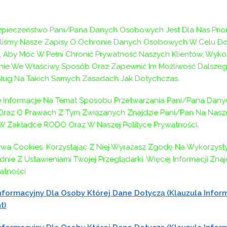
solwenta” oraz „Dostępne mieszkanie” oczekiwało środ
awodowej i społecznej oraz wzrost niezależności osób 
pieczeństwo Pani/Pana Danych Osobowych Jest Dla Nas Prior
nie (PCPR) oraz Miejskie Ośrodki Pomocy Społecznej (
aliśmy Nasze Zapisy O Ochronie Danych Osobowych W Celu D
ługi Wsparcia finansowanego ze środków PFRON.
 Aby Móc W Pełni Chronić Prywatność Naszych Klientów, Wyko
ie We Właściwy Sposób Oraz Zapewnić Im Możliwość Dalszeg
ług Na Takich Samych Zasadach Jak Dotychczas.
ficjentów oraz ułatwienie im aktywności zawodowej i społ
Informacje Na Temat Sposobu Przetwarzania Pani/Pana Dany
um dostępności dla beneficjenta. Beneficjentem programu 
az O Prawach Z Tym Związanych Znajdzie Pani/Pan Na Naszej
 W Zakładce RODO Oraz W Naszej Polityce Prywatności.
ywa Cookies. Korzystając Z Niej Wyrażasz Zgodę Na Wykorzyst
nie Z Ustawieniami Twojej Przeglądarki. Więcej Informacji Zna
ficjentów oraz ułatwienie im aktywności zawodowej i społ
atności
amodzielnego realizowania planów zawodowych i społecznyc
formacyjny Dla Osoby Której Dane Dotyczą (klauzula Infor
z niepełnosprawnością, która spełniają warunki określon
t)