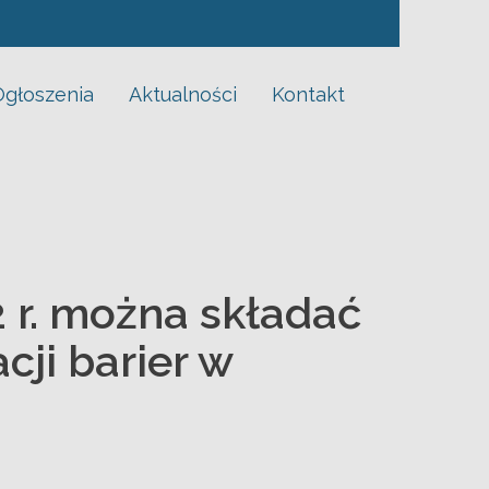
 w programie „Aktywny Samorząd” Moduł I.
Ogłoszenia
Aktualności
Kontakt
2 r. można składać
cji barier w