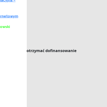
macyjna –
ternetowym
kowski
nościami mogą otrzymać dofinansowanie
,