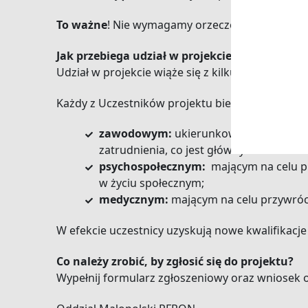
To ważne
! Nie wymagamy orzeczenia o stopniu
Jak przebiega udział w projekcie?
Udział w projekcie wiąże się z kilkumiesięcznym
Każdy z Uczestników projektu bierze udział ró
zawodowym:
ukierunkowanym na ułatw
zatrudnienia, co jest głównym celem reh
psychospołecznym:
mającym na celu p
w życiu społecznym;
medycznym:
mającym na celu przywróce
W efekcie uczestnicy uzyskują nowe kwalifikacj
Co należy zrobić, by zgłosić się do projektu?
Wypełnij formularz zgłoszeniowy oraz wniosek o