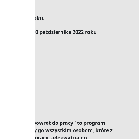
sierpnia 2022 roku.
23-
termin do 10 października 2022 roku
 podjęcie lub powrót do pracy”
to program
h. Dedykujemy go wszystkim osobom, które z
y podjąć inną pracę, adekwatną do