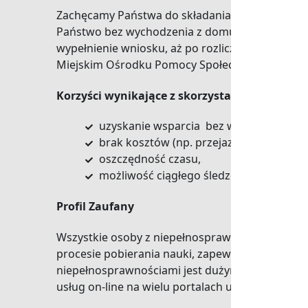
Zachęcamy Państwa do składania wniosków za 
Państwo bez wychodzenia z domu, bez barier or
wypełnienie wniosku, aż po rozliczenie dofina
Miejskim Ośrodku Pomocy Społecznej (MOPS) z
Korzyści wynikające z skorzystania z SOW:
uzyskanie wsparcia bez wychodzenia z d
brak kosztów (np. przejazdów, przesyłek
oszczędność czasu,
możliwość ciągłego śledzenia postępów
Profil Zaufany
Wszystkie osoby z niepełnosprawnościami zachę
procesie pobierania nauki, zapewnia nie tylko 
niepełnosprawnościami jest dużym wsparciem i 
usług on-line na wielu portalach urzędowych.