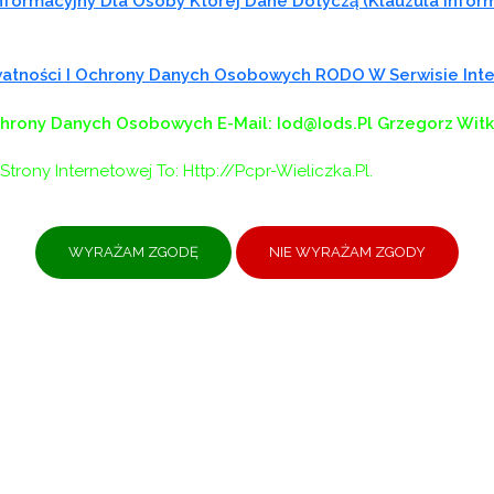
formacyjny Dla Osoby Której Dane Dotyczą (klauzula Infor
ywatności I Ochrony Danych Osobowych RODO W Serwisie In
chrony Danych Osobowych
E-Mail: Iod@iods.pl
Grzegorz Wit
Strony Internetowej To: Http://pcpr-Wieliczka.pl.
W!
y samorząd” do 31 sierpnia br. osoby z niepełnospraw
mochodu,
ie elektrycznym,
kutera lub wózka inwalidzkiego o napędzie elektrycznym
j np. dziecka przebywającego w żłobku lub przedszkolu,
 sprawności technicznej posiadanej protezy.