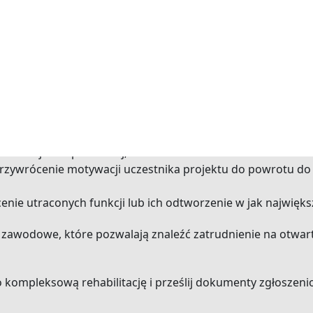
 niepełnosprawności
 (4-5 mies.) pobytem w Ośrodku Rehabilitacji Kompleksowej
wnolegle w
trzech modułach
:
ienie osobie z niepełnosprawnościami uzyskanie nowego
abilitacji kompleksowej;
rzywrócenie motywacji uczestnika projektu do powrotu do
nie utraconych funkcji lub ich odtworzenie w jak najwięks
e zawodowe, które pozwalają znaleźć zatrudnienie na otwar
 kompleksową rehabilitację i prześlij dokumenty zgłoszeni