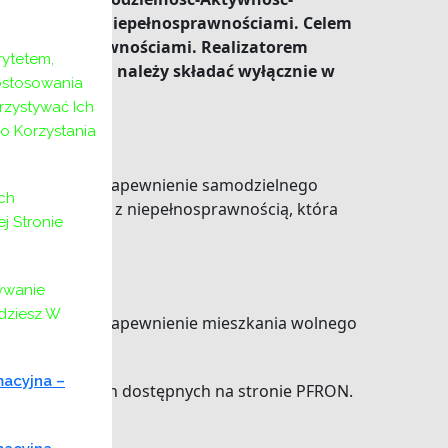
owisko osób z niepełnosprawnościami. Celem
z niepełnosprawnościami. Realizatorem
ytetem,
MOPS).
Wnioski należy składać wyłącznie w
ostosowania
rzystywać Ich
o Korzystania
ecznej poprzez zapewnienie samodzielnego
ch
może być osoba z niepełnosprawnością, która
 Stronie
ywanie
jdziesz W
ecznej poprzez zapewnienie mieszkania wolnego
h.
macyjna –
e w procedurach dostępnych na stronie PFRON.