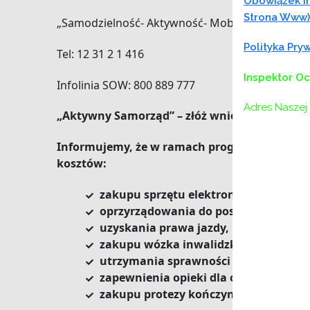
Obowiązek In
Strona Www)
„Samodzielność- Aktywność- Mobilność”
Polityka Pr
Tel: 12 31 2 1 416
Inspektor O
Infolinia SOW: 800 889 777
Adres Naszej 
„Aktywny Samorząd” – złóż wniosek przez SO
Informujemy, że w ramach programu „Aktywn
kosztów:
zakupu sprzętu elektronicznego,
oprzyrządowania do posiadanego sa
uzyskania prawa jazdy,
zakupu wózka inwalidzkiego o napędz
utrzymania sprawności technicznej s
zapewnienia opieki dla osoby zależne
zakupu protezy kończyny i utrzymania