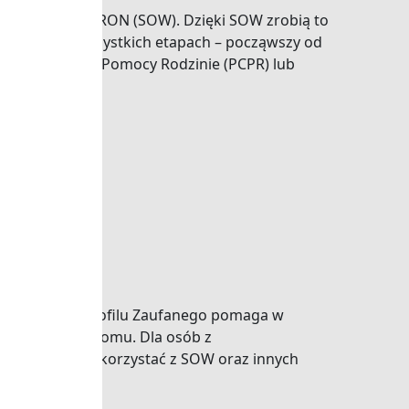
e środków PFRON (SOW). Dzięki SOW zrobią to
y online na wszystkich etapach – począwszy od
wym Centrum Pomocy Rodzinie (PCPR) lub
szaniu się,
. Posiadanie Profilu Zaufanego pomaga w
wychodzenia z domu. Dla osób z
 mogą Państwo korzystać z SOW oraz innych