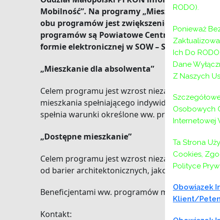
RODO).
Mobilność”. Na programy „Mieszkanie dla ab
obu programów jest zwiększenie aktywności z
Ponieważ Bez
programów są
Powiatowe Centra Pomocy Rodzi
Zaktualizow
formie elektronicznej w SOW – Systemie Obs
Ich Do RODO,
Dane Wyłączn
„Mieszkanie dla absolwenta”
Z Naszych Us
Celem programu jest wzrost niezależności bene
Szczegółowe 
mieszkania spełniającego indywidualne kryteri
Osobowych Or
spełnia warunki określone ww. programie.
Internetowej
„Dostępne mieszkanie”
Ta Strona Uż
Cookies, Zgod
Celem programu jest wzrost niezależności bene
Polityce Pryw
od barier architektonicznych, jako podstawy s
Obowiązek In
Beneficjentami ww. programów mogą być osoby 
Klient/peten
Kontakt: