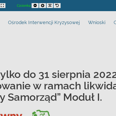
adać wnioski o dofinansowanie w ramach likwidacji barier
trast
xed layout
Wide layout
Smaller Font
Larger Font
Readable Font
Default Font
Czcionka
Ośrodek Interwencji Kryzysowej
Wnioski
ylko do 31 sierpnia 202
owanie w ramach likwida
y Samorząd” Moduł I.