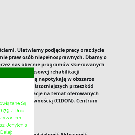
iami. Ułatwiamy podjęcie pracy oraz życie
wanie praw osób niepełnosprawnych. Dbamy o
h przez nas obecnie programów skierowanych
delu kompleksowej rehabilitacji
epełnosprawnością napotykają w obszarze
ie jednego z istotniejszych przeszkód
gółowe informacje na temat oferowanych
z niepełnosprawnością (CIDON). Centrum
bowiązane Są
/679 Z Dnia
twarzaniem
az Uchylenia
alej:
pakiecie „Samodzielność-Aktywność-