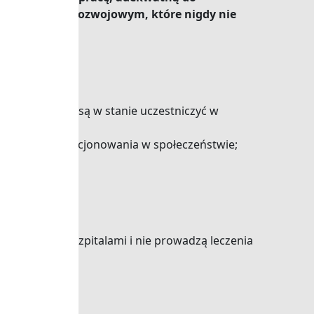
ytą w okresie rozwojowym, które nigdy nie
jednocześnie są w stanie uczestniczyć w
aktywnego funkcjonowania w społeczeństwie;
ksowej nie są szpitalami i nie prowadzą leczenia
eksowej;