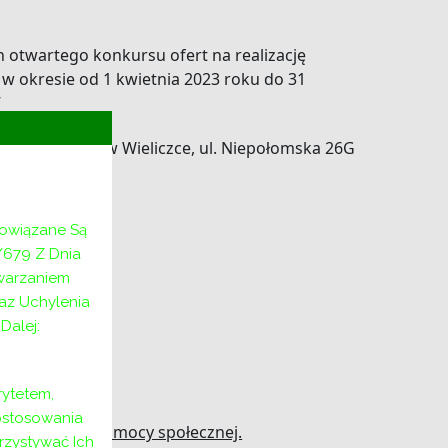
 otwartego konkursu ofert na realizację
w okresie od 1 kwietnia 2023 roku do 31
”
mocy Rodzinie w Wieliczce, ul. Niepołomska 26G
bowiązane Są
/679 Z Dnia
twarzaniem
az Uchylenia
alej:
ytetem,
ostosowania
 w dziedzinie pomocy społecznej.
rzystywać Ich