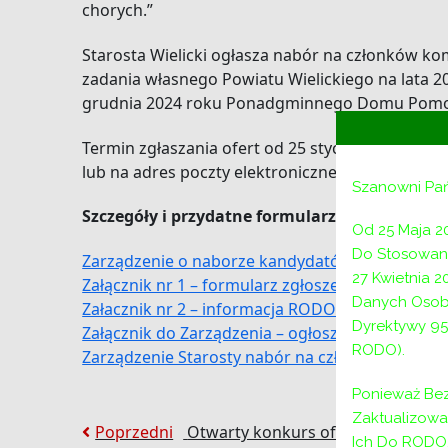
chorych.”
Starosta Wielicki ogłasza nabór na członków ko
zadania własnego Powiatu Wielickiego na lata 2
grudnia 2024 roku Ponadgminnego Domu Pomocy 
Termin zgłaszania ofert od 25 stycznia 2023 r. 
lub na adres poczty elektronicznej:
sekretariat@
Szanowni Pa
Szczegóły i przydatne formularze w załącznik
Od 25 Maja 2
Do Stosowani
Zarządzenie o naborze kandydatów (komplet) 
27 Kwietnia 
Załącznik nr 1 – formularz zgłoszeniowy DPS
Danych Osob
Załacznik nr 2 – informacja RODO DPS
Dyrektywy 95
Załącznik do Zarządzenia – ogłoszenie DPS
RODO).
Zarządzenie Starosty nabór na członków komisj
Ponieważ Bez
Zaktualizow
Nawigacja
Poprzedni:
Poprzedni
Otwarty konkurs ofert na realizac
Ich Do RODO,