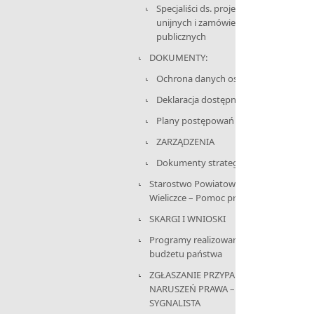
Specjaliści ds. projektów
unijnych i zamówień
publicznych
DOKUMENTY:
Ochrona danych osobowych
Deklaracja dostępności
Plany postępowań
ZARZĄDZENIA
Dokumenty strategiczne
Starostwo Powiatowe w
Wieliczce – Pomoc prawnika
SKARGI I WNIOSKI
Programy realizowane z
budżetu państwa
ZGŁASZANIE PRZYPADKÓW
NARUSZEŃ PRAWA –
SYGNALISTA