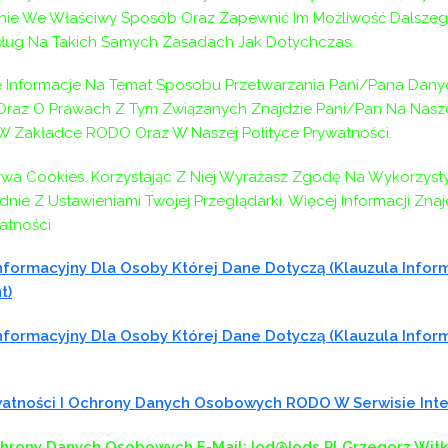
Następny:
Następny
Nowe możliwości dl
ie We Właściwy Sposób Oraz Zapewnić Im Możliwość Dalszeg
ług Na Takich Samych Zasadach Jak Dotychczas.
Informacje Na Temat Sposobu Przetwarzania Pani/Pana Dany
az O Prawach Z Tym Związanych Znajdzie Pani/Pan Na Naszej
 W Zakładce RODO Oraz W Naszej Polityce Prywatności.
ywa Cookies. Korzystając Z Niej Wyrażasz Zgodę Na Wykorzyst
nie Z Ustawieniami Twojej Przeglądarki. Więcej Informacji Zna
atności
formacyjny Dla Osoby Której Dane Dotyczą (klauzula Infor
t)
formacyjny Dla Osoby Której Dane Dotyczą (klauzula Infor
ywatności I Ochrony Danych Osobowych RODO W Serwisie In
chrony Danych Osobowych
E-Mail: Iod@iods.pl
Grzegorz Wit