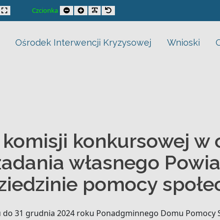
rsie ofert na realizację zadania własnego Powiatu Wielick
trast
xed layout
Wide layout
Smaller Font
Larger Font
Readable Font
Default Font
Czcionka
Ośrodek Interwencji Kryzysowej
Wnioski
 komisji konkursowej w 
ę zadania własnego Powia
ziedzinie pomocy społec
ku do 31 grudnia 2024 roku Ponadgminnego Domu Pomocy Sp