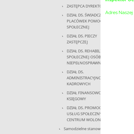
ZASTĘPCA DYREKTORA
Adres Naszej 
DZIAŁ DS. ŚWIADCZEŃ I
PLACÓWEK POMOCY
SPOŁECZNEJ
DZIAŁ DS. PIECZY
ZASTĘPCZEJ
DZIAŁ DS. REHABILITACJI
SPOŁECZNEJ OSÓB
NIEPEŁNOSPRAWNYCH
DZIAŁ DS.
ADMINISTRACYJNO-
KADROWYCH
DZIAŁ FINANSOWO-
KSIĘGOWY
DZIAŁ DS. PROMOCJI,
USŁUG SPOŁECZNYCH I
CENTRUM WOLONTARIATU
Samodzielne stanowisko: