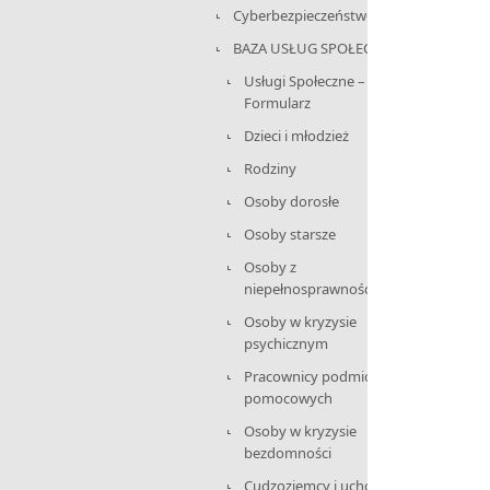
Cyberbezpieczeństwo
BAZA USŁUG SPOŁECZNYCH
Usługi Społeczne –
Formularz
Dzieci i młodzież
Rodziny
Osoby dorosłe
Osoby starsze
Osoby z
niepełnosprawnościami
Osoby w kryzysie
psychicznym
Pracownicy podmiotów
pomocowych
Osoby w kryzysie
bezdomności
Cudzoziemcy i uchodźcy