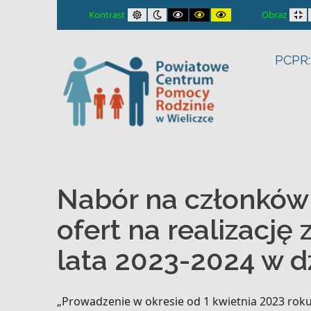
– Nabór na członków komisji konkursowej w otwartym konku
Default contrast
Night contrast
Black and White contrast
Black and Yellow contrast
Yellow and Black con
Fi
Kontrast
Obraz
PCPR:
Nabór na członków
ofert na realizacj
lata 2023-2024 w d
„Prowadzenie w okresie od 1 kwietnia 2023 ro