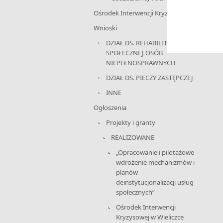
Ośrodek Interwencji Kryzysowej
Wnioski
DZIAŁ DS. REHABILITACJI
SPOŁECZNEJ OSÓB
NIEPEŁNOSPRAWNYCH
DZIAŁ DS. PIECZY ZASTĘPCZEJ
INNE
Ogłoszenia
Projekty i granty
REALIZOWANE
„Opracowanie i pilotażowe
wdrożenie mechanizmów i
planów
deinstytucjonalizacji usług
społecznych”
Ośrodek Interwencji
Kryzysowej w Wieliczce