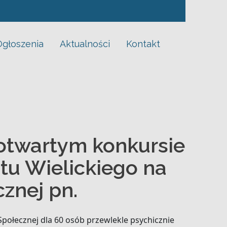
iego na lata 2023-2024 w dziedzinie pomocy społecznej pn.
Ogłoszenia
Aktualności
Kontakt
otwartym konkursie
tu Wielickiego na
znej pn.
ołecznej dla 60 osób przewlekle psychicznie