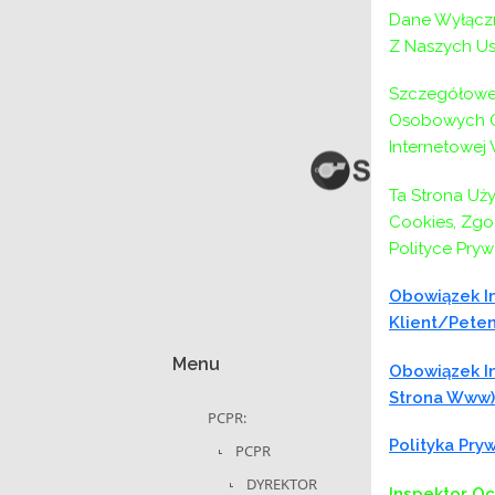
wpisu
Dane Wyłączn
Z Naszych Us
Szczegółowe 
Osobowych Or
Internetowej
Ta Strona Uż
Cookies, Zgod
Polityce Pryw
Obowiązek In
Klient/peten
Menu
Obowiązek In
Strona Www)
PCPR:
Polityka Pr
PCPR
DYREKTOR
Inspektor O