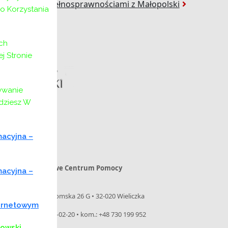
a Osób z Niepełnosprawnościami z Małopolski
o Korzystania
ch
 Stronie
ywanie
jdziesz W
macyjna –
Powiatowe Centrum Pomocy
macyjna –
Rodzinie
ul. Niepołomska 26 G • 32-020 Wieliczka
ternetowym
tel. 12 288-02-20 • kom.: +48 730 199 952
kowski