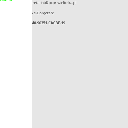
e-mail: sekretariat@pcpr-wieliczka.pl
– Adres do e-Doręczeń:
AE:PL-31440-90351-CACBF-19