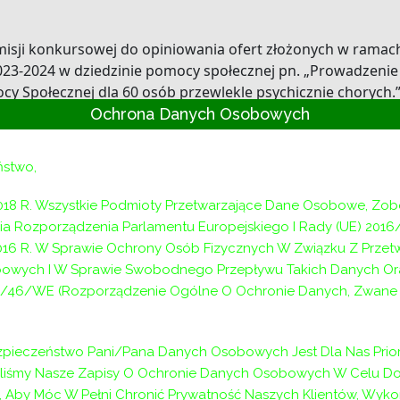
misji konkursowej do opiniowania ofert złożonych w ramach
023-2024 w dziedzinie pomocy społecznej pn. „Prowadzenie 
Społecznej dla 60 osób przewlekle psychicznie chorych.
Ochrona Danych Osobowych
do 1 lutego 2023 r. w sekretariacie Powiatowego Centrum Po
pcpr-wieliczka.pl
ństwo,
ach.
018 R. Wszystkie Podmioty Przetwarzające Dane Osobowe, Zo
a Rozporządzenia Parlamentu Europejskiego I Rady (UE) 2016
DPS
2016 R. W Sprawie Ochrony Osób Fizycznych W Związku Z Prze
owych I W Sprawie Swobodnego Przepływu Takich Danych Or
/46/WE (Rozporządzenie Ogólne O Ochronie Danych, Zwane D
i DPS
pieczeństwo Pani/Pana Danych Osobowych Jest Dla Nas Prior
aliśmy Nasze Zapisy O Ochronie Danych Osobowych W Celu D
ję zadania własnego Powiatu Wielickiego na lata 2023-2024
 Aby Móc W Pełni Chronić Prywatność Naszych Klientów, Wyko