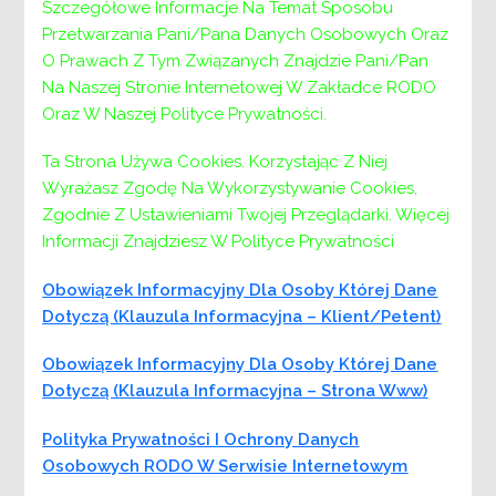
Ośrodka Interwencji Kryzysowej poprzez
Szczegółowe Informacje Na Temat Sposobu
prowadzenie psychoterapii indywidualnej,
Przetwarzania Pani/Pana Danych Osobowych Oraz
superwizja grupowa dla pracowników działu
O Prawach Z Tym Związanych Znajdzie Pani/Pan
pieczy zastępczej Powiatowego Centrum
Na Naszej Stronie Internetowej W Zakładce RODO
Pomocy Rodzinie w Wieliczce oraz
Oraz W Naszej Polityce Prywatności.
przeprowadzenie ambulatoryjnych zajęć
programu oddziaływań korekcyjno-edukacyjnych
Ta Strona Używa Cookies. Korzystając Z Niej
dla osób stosujących przemoc w rodzinie, w
Wyrażasz Zgodę Na Wykorzystywanie Cookies,
formie grupowej, w siedzibie Powiatowego
Zgodnie Z Ustawieniami Twojej Przeglądarki. Więcej
Centrum Pomocy Rodzinie w Wieliczce, ul.
Informacji Znajdziesz W Polityce Prywatności
Niepołomska 26G lub innym miejscu wskazanym
Obowiązek Informacyjny Dla Osoby Której Dane
przez Zamawiającego.”
Dotyczą (klauzula Informacyjna – Klient/petent)
Przedmiotem zamówienia jest:
Obowiązek Informacyjny Dla Osoby Której Dane
Świadczenie usług specjalistycznego
Dotyczą (klauzula Informacyjna – Strona Www)
poradnictwa w ramach usług świadczonych
przez Ośrodek Interwencji Kryzysowej tj.:
Polityka Prywatności I Ochrony Danych
prowadzenie psychoterapii indywidualnej –
Osobowych RODO W Serwisie Internetowym
dwie części , współfinansowanych w ramach