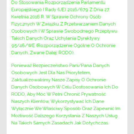
Do Stosowania Rozporządzenia Parlamentu
Europejskiego I Rady (UE) 2016/679 Z Dnia 27
Kwietnia 2016 R. W Sprawie Ochrony Osób
Powiatowe Centrum Pomocy Rodzinie w
Fizycznych W Związku Z Przetwarzaniem Danych
Wieliczce ul. Niepołomska 26/G, 32-020 Wieliczka
Osobowych I W Sprawie Swobodnego Przepływu
NIP: 6831784220, REGON: 351 623150
Takich Danych Oraz Uchylenia Dyrektywy
95/46/WE (Rozporządzenie Ogólne O Ochronie
MM.ZP.0710-6-23/79/23
Danych, Zwane Dalej: RODO).
Wieliczka, 22 marca 2023 r.
Znak postępowania: MM-ZP.271-3-23/55/2023
Ponieważ Bezpieczeństwo Pani/Pana Danych
Osobowych Jest Dla Nas Priorytetem,
Informacja o unieważnieniu postępowania
Zaktualizowaliśmy Nasze Zapisy O Ochronie
Danych Osobowych W Celu Dostosowania Ich Do
Dotyczy postępowania o udzielenie zamówienia
RODO, Aby Móc W Pełni Chronić Prywatność
publicznego prowadzonego na podstawie art.
Naszych Klientów, Wykorzystywać Ich Dane
275 pkt 1) ustawy z 11 września 2019 r. Prawo
Wyłącznie We Właściwy Sposób Oraz Zapewnić Im
zamówień publicznych (t. j. Dz. U. z 2022 r. poz.
Możliwość Dalszego Korzystania Z Naszych Usług
1710 ze zm.) – dalej Pzp, pn: „Świadczenie usług
Na Takich Samych Zasadach Jak Dotychczas.
specjalistycznego poradnictwa w ramach