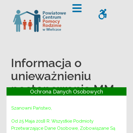
– Informacja o unieważnieniu postępowania MM-ZP.271-3-
Offcanvas Sidebar
WCAG
Informacja o
unieważnieniu
postępowania MM-
Ochrona Danych Osobowych
ZP.271-3-
Szanowni Państwo,
23/55/2023
Od 25 Maja 2018 R. Wszystkie Podmioty
Przetwarzające Dane Osobowe, Zobowiązane Są