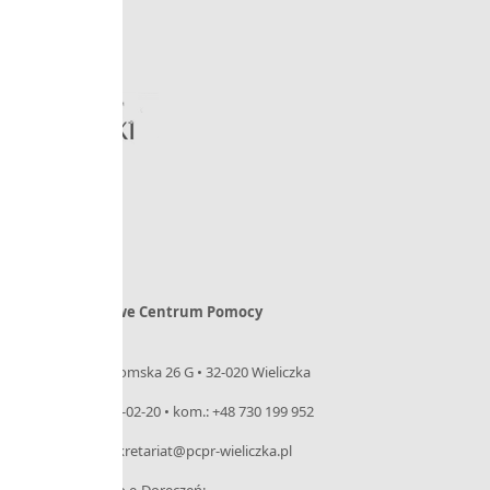
Powiatowe Centrum Pomocy
Rodzinie
ul. Niepołomska 26 G • 32-020 Wieliczka
tel. 12 288-02-20 • kom.: +48 730 199 952
e-mail: sekretariat@pcpr-wieliczka.pl
– Adres do e-Doręczeń: