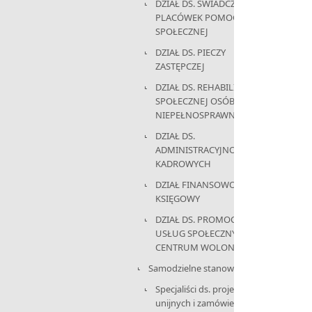
DZIAŁ DS. ŚWIADCZEŃ I
PLACÓWEK POMOCY
SPOŁECZNEJ
DZIAŁ DS. PIECZY
ZASTĘPCZEJ
DZIAŁ DS. REHABILITACJI
SPOŁECZNEJ OSÓB
NIEPEŁNOSPRAWNYCH
DZIAŁ DS.
ADMINISTRACYJNO-
KADROWYCH
DZIAŁ FINANSOWO-
KSIĘGOWY
DZIAŁ DS. PROMOCJI,
USŁUG SPOŁECZNYCH I
CENTRUM WOLONTARIATU
Samodzielne stanowisko:
Specjaliści ds. projektów
unijnych i zamówień