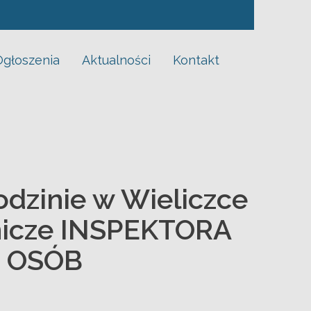
NSPEKTORA W DZIALE DS. REHABILITACJI SPOŁECZNEJ OSÓB
Ogłoszenia
Aktualności
Kontakt
dzinie w Wieliczce
nicze INSPEKTORA
J OSÓB