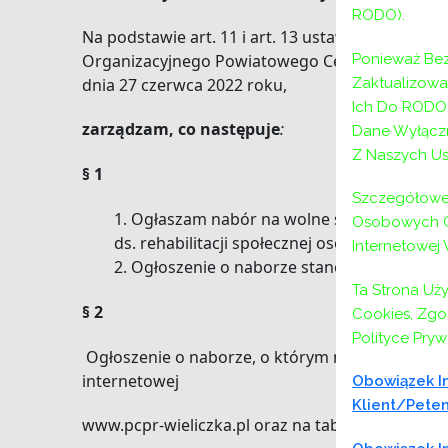
RODO).
Na podstawie art. 11 i art. 13 ustawy z dnia 21 l
Organizacyjnego Powiatowego Centrum Pomocy R
Ponieważ Bez
dnia 27 czerwca 2022 roku,
Zaktualizow
Ich Do RODO,
zarządzam, co następuje
:
Dane Wyłączn
Z Naszych Us
§ 1
Szczegółowe 
Ogłaszam nabór na wolne stanowisko urz
Osobowych Or
ds. rehabilitacji społecznej osób niepełno
Internetowej
Ogłoszenie o naborze stanowi załącznik d
Ta Strona Uż
§ 2
Cookies, Zgod
Polityce Pryw
Ogłoszenie o naborze, o którym mowa w § 1 umi
internetowej
Obowiązek In
Klient/peten
www.pcpr-wieliczka.pl oraz na tablicy informacy