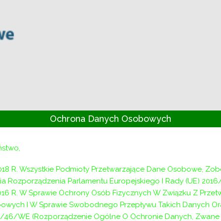
Ochrona Danych Osobowych
Zarządzenie Nr 20/2023
ństwo,
ra Powiatowego Centrum Pomocy 
018 R. Wszystkie Podmioty Przetwarzające Dane Osobowe, Zo
w Wieliczce z dnia 29.03.2023 rok
a Rozporządzenia Parlamentu Europejskiego I Rady (UE) 2016
2016 R. W Sprawie Ochrony Osób Fizycznych W Związku Z Prze
isko urzędnicze – Inspektora w Dziale ds.
rehabilitacj
owych I W Sprawie Swobodnego Przepływu Takich Danych Or
iczce.
/46/WE (Rozporządzenie Ogólne O Ochronie Danych, Zwane D