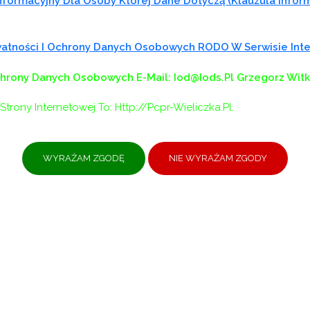
formacyjny Dla Osoby Której Dane Dotyczą (klauzula Infor
.
ywatności I Ochrony Danych Osobowych RODO W Serwisie In
chrony Danych Osobowych
E-Mail: Iod@iods.pl
Grzegorz Wit
ŁĄCZNIKAMI DO POBRANIA PONIŻEJ
:
Strony Internetowej To: Http://pcpr-Wieliczka.pl.
ety diagnostycznej, która została opracowana na potrzeby
cie Wielickim.