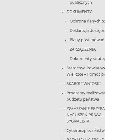
publicznych
DOKUMENTY:
Ochrona danych osobowych
Deklaracja dostępności
Plany postępowań
ZARZĄDZENIA
Dokumenty strategiczne
Starostwo Powiatowe w
Wieliczce – Pomoc prawnika
SKARGI I WNIOSKI
Programy realizowane z
budżetu państwa
ZGŁASZANIE PRZYPADKÓW
NARUSZEŃ PRAWA –
SYGNALISTA
Cyberbezpieczeństwo
BAZA USŁUG SPOŁECZNYCH