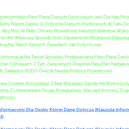
istopada 2008 r. o pracownikach samorządowych (t.j. Dz. U. z
odzinie w Wieliczce stanowiącego załącznik do Uchwały n
pieczeństwo Pani/Pana Danych Osobowych Jest Dla Nas Prior
aliśmy Nasze Zapisy O Ochronie Danych Osobowych W Celu D
 Aby Móc W Pełni Chronić Prywatność Naszych Klientów, Wyko
ie We Właściwy Sposób Oraz Zapewnić Im Możliwość Dalszeg
ług Na Takich Samych Zasadach Jak Dotychczas.
Informacje Na Temat Sposobu Przetwarzania Pani/Pana Dany
ędnicze Inspektora w Dziale
az O Prawach Z Tym Związanych Znajdzie Pani/Pan Na Naszej
sprawnych w Powiatowym Centrum Pomocy Rodzinie w Wielicz
 W Zakładce RODO Oraz W Naszej Polityce Prywatności.
o niniejszego zarządzenia.
ywa Cookies. Korzystając Z Niej Wyrażasz Zgodę Na Wykorzyst
nie Z Ustawieniami Twojej Przeglądarki. Więcej Informacji Zna
atności
eszcza się w Biuletynie Informacji Publicznej Powiatowego
formacyjny Dla Osoby Której Dane Dotyczą (klauzula Infor
t)
jnej Centrum.