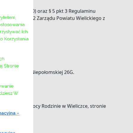
 2022 r. poz. 530) oraz § 5 pkt 3 Regulaminu
r 170/642/2022 Zarządu Powiatu Wielickiego z
ytetem,
ostosowania
rzystywać Ich
o Korzystania
ch
 Stronie
ce przy ulicy Niepołomskiej 26G.
ywanie
jdziesz W
 Centrum Pomocy Rodzinie w Wieliczce, stronie
macyjna –