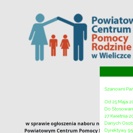
Szanowni Pa
Dyrekto
Od 25 Maja 2
Do Stosowani
27 Kwietnia 
w sprawie ogłoszenia naboru na wolne stanow
Danych Osob
Powiatowym Centrum Pomocy Rodzinie w Wiel
Dyrektywy 95