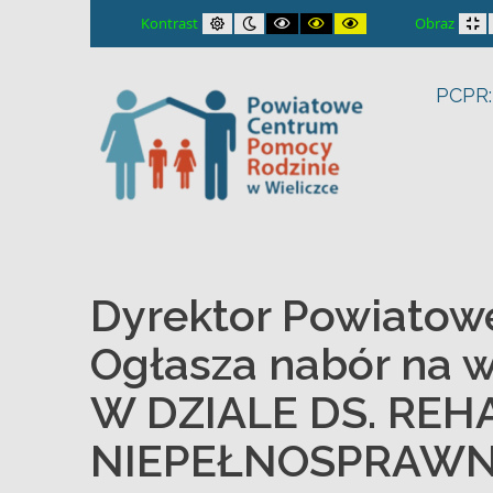
– Dyrektor Powiatowego Centrum Pomocy Rodzinie w Wie
Default contrast
Night contrast
Black and White contrast
Black and Yellow contrast
Yellow and Black con
Fi
Kontrast
Obraz
PCPR:
Dyrektor Powiatow
Ogłasza nabór na 
W DZIALE DS. REH
NIEPEŁNOSPRAW