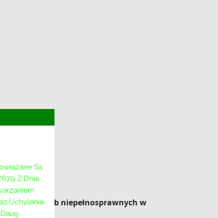
Rodzinie
bowiązane Są
u
/679 Z Dnia
twarzaniem
i społecznej osób niepełnosprawnych
w
az Uchylenia
alej: