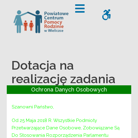
– Dotacja na realizację zadania własnego Powiatu Wielick
Offcanvas Sidebar
WCAG
Dotacja na
realizację zadania
własnego Powiatu
Ochrona Danych Osobowych
Wielickiego –
Szanowni Państwo,
prowadzenie i
Od 25 Maja 2018 R. Wszystkie Podmioty
Przetwarzające Dane Osobowe, Zobowiązane Są
rozwój
Do Stosowania Rozporządzenia Parlamentu