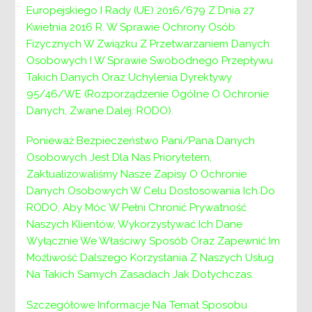
infrastruktury
Europejskiego I Rady (UE) 2016/679 Z Dnia 27
Kwietnia 2016 R. W Sprawie Ochrony Osób
domów pomocy
Fizycznych W Związku Z Przetwarzaniem Danych
Osobowych I W Sprawie Swobodnego Przepływu
społecznej.
Takich Danych Oraz Uchylenia Dyrektywy
95/46/WE (Rozporządzenie Ogólne O Ochronie
Danych, Zwane Dalej: RODO).
Ponieważ Bezpieczeństwo Pani/Pana Danych
Osobowych Jest Dla Nas Priorytetem,
Zaktualizowaliśmy Nasze Zapisy O Ochronie
Danych Osobowych W Celu Dostosowania Ich Do
RODO, Aby Móc W Pełni Chronić Prywatność
Naszych Klientów, Wykorzystywać Ich Dane
Na podstawie umowy nr WP-III.9421.1.60.2023
Wyłącznie We Właściwy Sposób Oraz Zapewnić Im
zawartej pomiędzy Skarbem Państwa –
Możliwość Dalszego Korzystania Z Naszych Usług
Wojewodą Małopolskim a Powiatem Wielickim,
Na Takich Samych Zasadach Jak Dotychczas.
Powiat Wielicki otrzymał środki finansowe w
Szczegółowe Informacje Na Temat Sposobu
formie dotacji celowej w wysokości 300 000,00 zł