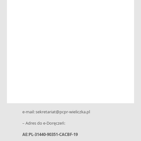
Archiwum
Aktualności
Kontakt
Powiatowe Centrum Pomocy Rodzinie
ul. Niepołomska 26 G • 32-020 Wieliczka
tel. 12 288-02-20 • kom.: +48 730 199 952
e-mail: sekretariat@pcpr-wieliczka.pl
– Adres do e-Doręczeń:
AE:PL-31440-90351-CACBF-19