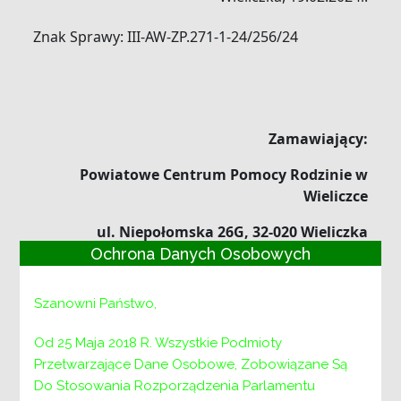
Znak Sprawy: III-AW-ZP.271-1-24/256/24
Zamawiający:
Powiatowe Centrum Pomocy Rodzinie w
Wieliczce
ul. Niepołomska 26G, 32-020 Wieliczka
Ochrona Danych Osobowych
e-mail:
sekretariat@pcpr-wieliczka.pl
www.pcpr-wieliczka.pl
Szanowni Państwo,
Zapytanie ofertowe nr 1/INSP/K/2024
Od 25 Maja 2018 R. Wszystkie Podmioty
Przetwarzające Dane Osobowe, Zobowiązane Są
na wybór realizatora
usługi:
Do Stosowania Rozporządzenia Parlamentu