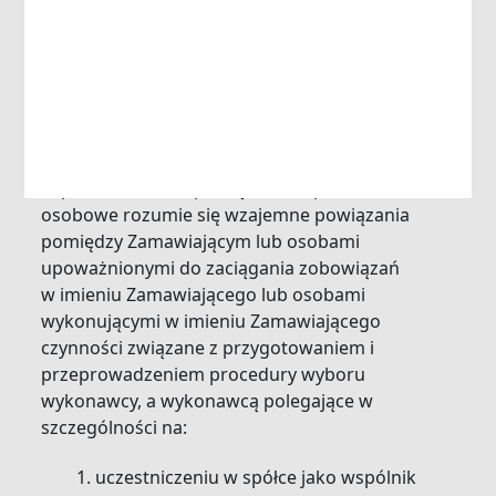
Wybór oferty, zawiadomienie o wyniku
postępowania.
Zamówienia udzielane przez
Zamawiającego nie mogą być
udzielane
podmiotom powiązanym z nimi osobowo lub
kapitałowo. Przez powiązania kapitałowe lub
osobowe rozumie się wzajemne powiązania
pomiędzy Zamawiającym lub osobami
upoważnionymi do zaciągania zobowiązań
w imieniu Zamawiającego lub osobami
wykonującymi w imieniu Zamawiającego
czynności związane z przygotowaniem i
przeprowadzeniem procedury wyboru
wykonawcy, a wykonawcą polegające w
szczególności na:
uczestniczeniu w spółce jako wspólnik