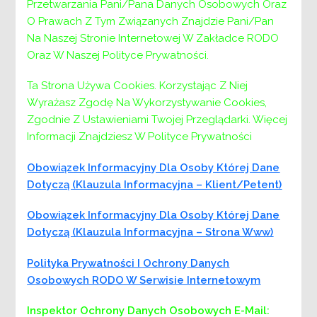
Przetwarzania Pani/Pana Danych Osobowych Oraz
rynku, na podstawie § 7 Zarządzenie nr 36/2022
O Prawach Z Tym Związanych Znajdzie Pani/Pan
Dyrektora Powiatowego Centrum Pomocy
Na Naszej Stronie Internetowej W Zakładce RODO
Rodzinie w Wieliczce z dnia 15.11.2022r. w
Oraz W Naszej Polityce Prywatności.
sprawie wprowadzenia Regulaminu Udzielania
Zamówień Publicznych w Powiatowym Centrum
Ta Strona Używa Cookies. Korzystając Z Niej
Pomocy Rodzinie w Wieliczce.
Wyrażasz Zgodę Na Wykorzystywanie Cookies,
Zgodnie Z Ustawieniami Twojej Przeglądarki. Więcej
Zamawiający
Informacji Znajdziesz W Polityce Prywatności
Powiatowe Centrum Pomocy Rodzinie w
Obowiązek Informacyjny Dla Osoby Której Dane
Wieliczce, będące jednostką organizacyjną
Dotyczą (klauzula Informacyjna – Klient/petent)
Powiatu Wielickiego.
Obowiązek Informacyjny Dla Osoby Której Dane
NIP: 683-17-84-220, REGON: 351 623 150
Dotyczą (klauzula Informacyjna – Strona Www)
Adres do korespondencji:
Polityka Prywatności I Ochrony Danych
Osobowych RODO W Serwisie Internetowym
Powiatowe Centrum Pomocy Rodzinie w
Wieliczce
Inspektor Ochrony Danych Osobowych
E-Mail: