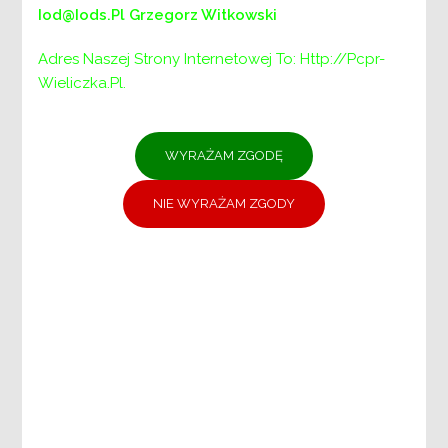
Iod@iods.pl
Grzegorz Witkowski
ul. Niepołomska 26G, 32-020 Wieliczka
Adres Naszej Strony Internetowej To: Http://pcpr-
e-mail:
sekretariat@pcpr-wieliczka.pl
Wieliczka.pl.
Opis przedmiotu zamówienia.
Kod Wspólnego Słownika Zamówień (CPV)
71520000-9
Przedmiotem zamówienia jest
pełnienie w roku 2024 funkcji
inspektora nadzoru nad pracami w
ramach likwidacji barier
architektonicznych
dofinansowywanymi ze środków