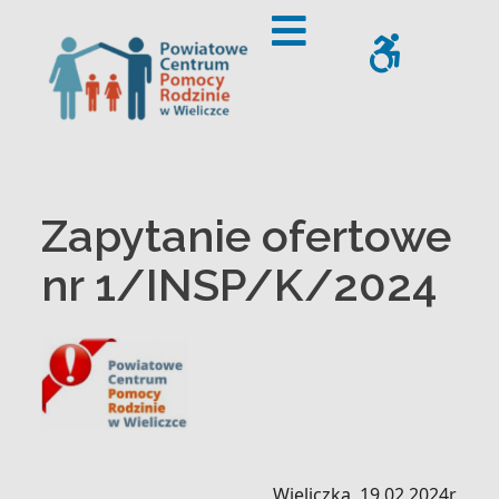
– Zapytanie ofertowe nr 1/INSP/K/2024
Offcanvas Sidebar
WCAG
Zapytanie ofertowe
nr 1/INSP/K/2024
Wieliczka, 19.02.2024r.