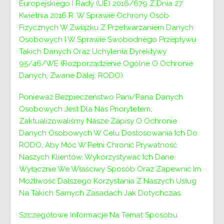
Europejskiego I Rady (UE) 2016/679 Z Dnia 27
„Pełnienie w roku 2024 funkcji inspektora
Kwietnia 2016 R. W Sprawie Ochrony Osób
nadzoru nad pracami w ramach likwidacji
Fizycznych W Związku Z Przetwarzaniem Danych
barier architektonicznych, dofinansowanymi
Osobowych I W Sprawie Swobodnego Przepływu
ze środków Państwowego Funduszu
Takich Danych Oraz Uchylenia Dyrektywy
Rehabilitacji Osób Niepełnosprawnych, na
95/46/WE (Rozporządzenie Ogólne O Ochronie
rzecz osób niepełnosprawnych,
Danych, Zwane Dalej: RODO).
zamieszkujących na terenie powiatu
wielickiego oraz w ramach programu
Ponieważ Bezpieczeństwo Pani/Pana Danych
Wyrównywanie Różnic Między Regionami III”.
Osobowych Jest Dla Nas Priorytetem,
Zaktualizowaliśmy Nasze Zapisy O Ochronie
Tryb udzielenia zamówienia
Danych Osobowych W Celu Dostosowania Ich Do
RODO, Aby Móc W Pełni Chronić Prywatność
Postępowanie zgodnie z art. 2 ust. 1 nie podlega
Naszych Klientów, Wykorzystywać Ich Dane
przepisom ustawy z dnia 11 września 2019r.
Wyłącznie We Właściwy Sposób Oraz Zapewnić Im
Prawo zamówień publicznych (t.j. Dz. U. z 2023r.
Możliwość Dalszego Korzystania Z Naszych Usług
poz. 1605 z późn. zm.) ze względu na wartość
Na Takich Samych Zasadach Jak Dotychczas.
szacowaną poniżej 130 000 złotych.
Postępowanie prowadzone jest w trybie oceny i
Szczegółowe Informacje Na Temat Sposobu
porównania ofert zgodnie z zasadą rozeznania