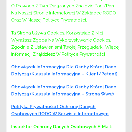
O Prawach Z Tym Związanych Znajdzie Pani/Pan
Na Naszej Stronie Internetowej W Zakładce RODO
Oraz W Naszej Polityce Prywatności.
Ta Strona Używa Cookies. Korzystając Z Niej
Wyrażasz Zgodę Na Wykorzystywanie Cookies,
Zgodnie Z Ustawieniami Twojej Przeglądarki. Więcej
Informacji Znajdziesz W Polityce Prywatności
W roku 2024 dofinansowanie
Obowiązek Informacyjny Dla Osoby Której Dane
wynosi: 239 904,00zł.
Dotyczą (klauzula Informacyjna – Klient/petent)
Całkowita wartość wynosi
239 904,00 zł.
Obowiązek Informacyjny Dla Osoby Której Dane
Dotyczą (klauzula Informacyjna – Strona Www)
Celem Programu jest zapewnienie wsparcia
Polityka Prywatności I Ochrony Danych
wytchnieniowego dla mieszkańców Powiatu
Osobowych RODO W Serwisie Internetowym
Wielickiego, będących opiekunami lub członkami
rodziny, sprawującymi stałą i bezpośrednią
Inspektor Ochrony Danych Osobowych
E-Mail:
opiekę nad dzieckiem do ukończenia 16 roku