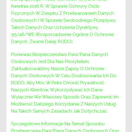
wytchnieniowa” dla
Kwietnia 2016 R. W Sprawie Ochrony Osób
Fizycznych W Związku Z Przetwarzaniem Danych
Jednostek
Osobowych I W Sprawie Swobodnego Przepływu
Takich Danych Oraz Uchylenia Dyrektywy
Samorządu
95/46/WE (Rozporządzenie Ogólne O Ochronie
Danych, Zwane Dalej: RODO).
Terytorialnego –
Ponieważ Bezpieczeństwo Pani/Pana Danych
edycja 2024
Osobowych Jest Dla Nas Priorytetem,
Zaktualizowaliśmy Nasze Zapisy O Ochronie
realizowanego ze
Danych Osobowych W Celu Dostosowania Ich Do
środków
RODO, Aby Móc W Pełni Chronić Prywatność
Naszych Klientów, Wykorzystywać Ich Dane
pochodzących z
Wyłącznie We Właściwy Sposób Oraz Zapewnić Im
Możliwość Dalszego Korzystania Z Naszych Usług
Funduszu
Na Takich Samych Zasadach Jak Dotychczas.
Solidarnościowego.
Szczegółowe Informacje Na Temat Sposobu
Przetwarzania Pani/Pana Danych Osobowych Oraz