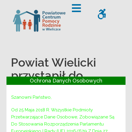
– Powiat Wielicki przystąpił do Programu Ministerstwa Ro
Offcanvas Sidebar
WCAG
Powiat Wielicki
przystąpił do
Ochrona Danych Osobowych
Programu
Ministerstwa
Szanowni Państwo,
Rodziny i Polityki
Od 25 Maja 2018 R. Wszystkie Podmioty
Przetwarzające Dane Osobowe, Zobowiązane Są
Społecznej „Opieka
Do Stosowania Rozporządzenia Parlamentu
Europejskiego I Rady (UE) 2016/679 Z Dnia 27