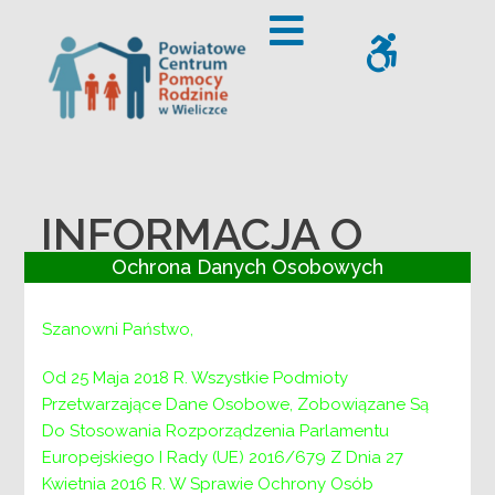
– INFORMACJA O WYNIKACH NABORU NA KIEROWNICZE S
Offcanvas Sidebar
WCAG
INFORMACJA O
Ochrona Danych Osobowych
WYNIKACH
NABORU NA
Szanowni Państwo,
KIEROWNICZE
Od 25 Maja 2018 R. Wszystkie Podmioty
Przetwarzające Dane Osobowe, Zobowiązane Są
STANOWISKO
Do Stosowania Rozporządzenia Parlamentu
Europejskiego I Rady (UE) 2016/679 Z Dnia 27
URZĘDNICZE
Kwietnia 2016 R. W Sprawie Ochrony Osób