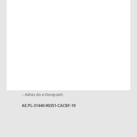
Kontakt
Powiatowe Centrum Pomocy Rodzinie
ul. Niepołomska 26 G • 32-020 Wieliczka
tel. 12 288-02-20 • kom.: +48 730 199 952
e-mail: sekretariat@pcpr-wieliczka.pl
– Adres do e-Doręczeń:
AE:PL-31440-90351-CACBF-19