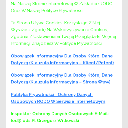
Na Naszej Stronie Internetowej W Zakładce RODO
KIEROWNIKA DZIAŁU DO SPRAW PIECZY
Oraz W Naszej Polityce Prywatności.
ZASTĘPCZEJ
Ta Strona Używa Cookies. Korzystając Z Niej
Informujemy, że w wyniku zakończenia
Wyrażasz Zgodę Na Wykorzystywanie Cookies,
procedury naboru na ww. stanowisko
Zgodnie Z Ustawieniami Twojej Przeglądarki. Więcej
Informacji Znajdziesz W Polityce Prywatności
nie został wyłoniony żaden kandydat
Obowiązek Informacyjny Dla Osoby Której Dane
Uzasadnienie dokonanego wyboru:
Dotyczą (klauzula Informacyjna – Klient/petent)
Z uwagi na brak ofert pracy na kierownicze
Obowiązek Informacyjny Dla Osoby Której Dane
stanowisko urzędnicze – Kierownika działu ds.
Dotyczą (klauzula Informacyjna – Strona Www)
pieczy zastępczej, nabór zakończono bez
wyłonienia kandydata do zatrudnienia na
Polityka Prywatności I Ochrony Danych
przedmiotowym stanowisku.
Osobowych RODO W Serwisie Internetowym
Inspektor Ochrony Danych Osobowych
E-Mail:
Iod@iods.pl
Grzegorz Witkowski
DYREKTOR