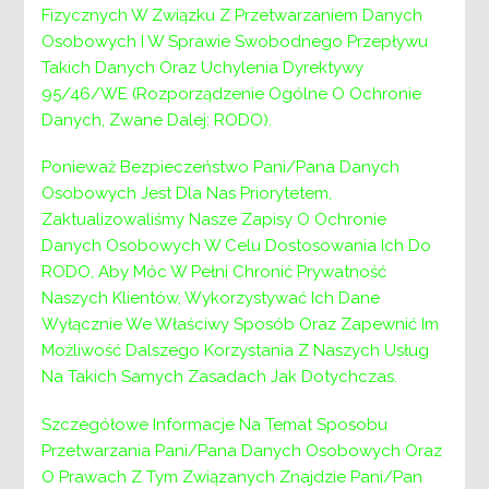
Fizycznych W Związku Z Przetwarzaniem Danych
Osobowych I W Sprawie Swobodnego Przepływu
Takich Danych Oraz Uchylenia Dyrektywy
95/46/WE (Rozporządzenie Ogólne O Ochronie
Danych, Zwane Dalej: RODO).
Ponieważ Bezpieczeństwo Pani/Pana Danych
Osobowych Jest Dla Nas Priorytetem,
Wieliczka, dnia 17 kwietnia 2024 r.
Zaktualizowaliśmy Nasze Zapisy O Ochronie
Danych Osobowych W Celu Dostosowania Ich Do
V-NAB-1102-2/ 87 /2024
RODO, Aby Móc W Pełni Chronić Prywatność
Powiatowe Centrum Pomocy Rodzinie w
Naszych Klientów, Wykorzystywać Ich Dane
Wieliczce
Wyłącznie We Właściwy Sposób Oraz Zapewnić Im
Możliwość Dalszego Korzystania Z Naszych Usług
32-020 Wieliczka ul. Niepołomska 26 G
Na Takich Samych Zasadach Jak Dotychczas.
INFORMACJA O WYNIKACH NABORU
Szczegółowe Informacje Na Temat Sposobu
Przetwarzania Pani/Pana Danych Osobowych Oraz
NA KIEROWNICZE STANOWISKO
O Prawach Z Tym Związanych Znajdzie Pani/Pan
URZĘDNICZE