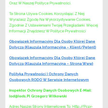
Oraz W Naszej Polityce Prywatności.
Ta Strona Używa Cookies. Korzystając Z Niej
Wyrażasz Zgodę Na Wykorzystywanie Cookies,
Zgodnie Z Ustawieniami Twojej Przeglądarki. Więcej
Informacji Znajdziesz W Polityce Prywatności
Obowiązek Informacyjny Dla Osoby Której Dane
Dotyczą (klauzula Informacyjna – Klient/petent)
Nawigacja
Poprzedni:
Poprzedni
Stowarzyszenie „Pro Familia”-
Obowiązek Informacyjny Dla Osoby Której Dane
Postaw na Rodzinę 2024-2025
Dotyczą (klauzula Informacyjna – Strona Www)
wpisu
Następny:
Następny
Stowarzyszenie „Pro Familia”- PIKNIK
Polityka Prywatności I Ochrony Danych
RODZINNY
Osobowych RODO W Serwisie Internetowym
Inspektor Ochrony Danych Osobowych
E-Mail:
Iod@iods.pl
Grzegorz Witkowski
Adres Naszej Strony Internetowej To: Http://pcpr-