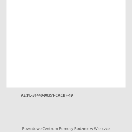
Powiatowe Centrum Pomocy Rodzinie
ul. Niepołomska 26 G • 32-020 Wieliczka
tel. 12 288-02-20 • kom.: +48 730 199 952
e-mail: sekretariat@pcpr-wieliczka.pl
– Adres do e-Doręczeń:
AE:PL-31440-90351-CACBF-19
Powiatowe Centrum Pomocy Rodzinie w Wieliczce