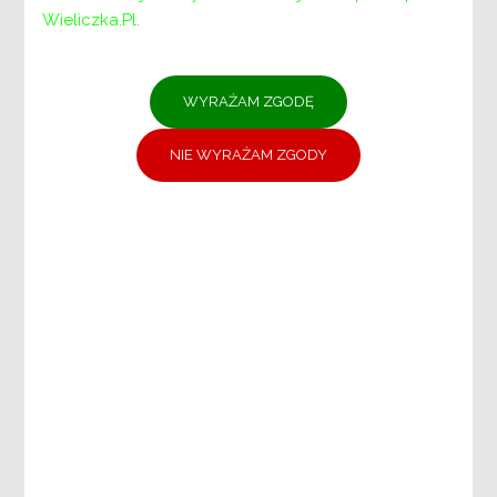
Wieliczka.pl.
Menu
PCPR:
PCPR
DYREKTOR
ZASTĘPCA DYREKTORA
DZIAŁ DS. ŚWIADCZEŃ I PLACÓWEK
POMOCY SPOŁECZNEJ
DZIAŁ DS. PIECZY ZASTĘPCZEJ
DZIAŁ DS. REHABILITACJI SPOŁECZNEJ