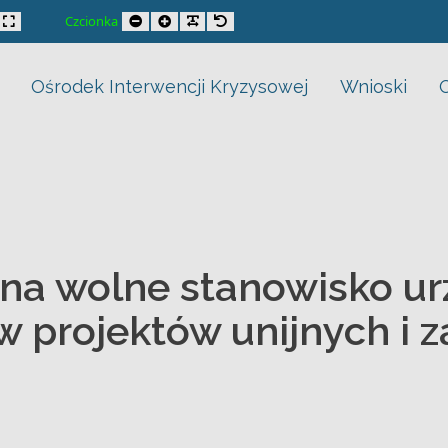
cjalisty do spraw projektów unijnych i zamówień publiczny
trast
xed layout
Wide layout
Smaller Font
Larger Font
Readable Font
Default Font
Czcionka
Ośrodek Interwencji Kryzysowej
Wnioski
na wolne stanowisko ur
aw projektów unijnych i