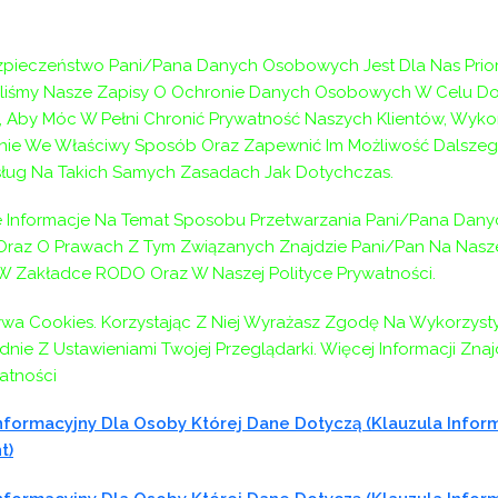
pieczeństwo Pani/Pana Danych Osobowych Jest Dla Nas Prior
§ 1
aliśmy Nasze Zapisy O Ochronie Danych Osobowych W Celu D
 Aby Móc W Pełni Chronić Prywatność Naszych Klientów, Wyko
dnicze Specjalisty ds. projektów unijnych
ie We Właściwy Sposób Oraz Zapewnić Im Możliwość Dalszeg
um Pomocy Rodzinie w Wieliczce przy ulicy Niepołomskiej
ług Na Takich Samych Zasadach Jak Dotychczas.
o niniejszego zarządzenia.
Informacje Na Temat Sposobu Przetwarzania Pani/Pana Dany
§ 2
az O Prawach Z Tym Związanych Znajdzie Pani/Pan Na Naszej
 W Zakładce RODO Oraz W Naszej Polityce Prywatności.
szcza się w Biuletynie Informacji Publicznej Powiatowego
licy informacyjnej Centrum.
ywa Cookies. Korzystając Z Niej Wyrażasz Zgodę Na Wykorzyst
nie Z Ustawieniami Twojej Przeglądarki. Więcej Informacji Zna
§ 3
atności
a.
formacyjny Dla Osoby Której Dane Dotyczą (klauzula Infor
t)