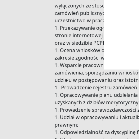
wyłączonych ze stosowania ustawy
zamówień publicznych, w szczególn
uczestnictwo w pracach zespołów 
Przekazywanie ogłoszeń do Urzędu
stronie internetowej
oraz w siedzibie PCPR zgodnie z p
Ocena wniosków o wszczęcie pos
zakresie zgodności wnioskowanych
Wsparcie pracowników komórek 
zamówienia, sporządzaniu wnioskó
udziału w postępowaniu oraz isto
Prowadzenie rejestru zamówień 
Opracowywanie planu udzielania 
uzyskanych z działów merytoryczn
Prowadzenie sprawozdawczości z 
Udział w opracowywaniu i aktual
prawnym;
Odpowiedzialność za dyscyplinę 