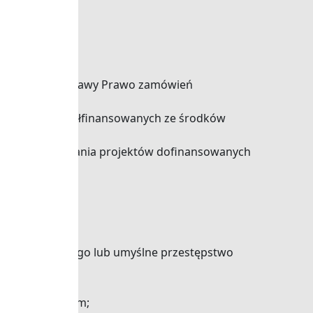
 rozumieniu ustawy Prawo zamówień
 projektów współfinansowanych ze środków
łowego rozliczania projektów dofinansowanych
kiej;
enia publicznego lub umyślne przestępstwo
em ograniczonym;