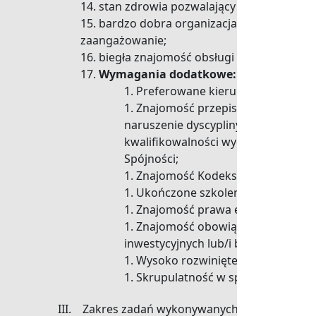
stan zdrowia pozwalający na zatrudnien
bardzo dobra organizacja pracy własnej
zaangażowanie;
biegła znajomość obsługi komputera ora
Wymagania dodatkowe:
Preferowane kierunki wykształce
Znajomość przepisów: ustawy z dni
naruszenie dyscypliny finansów pub
kwalifikowalności wydatków w ram
Spójności;
Znajomość Kodeksu cywilnego w z
Ukończone szkolenia/kursy z zak
Znajomość prawa europejskiego 
Znajomość obowiązujących przepis
inwestycyjnych lub/i badawczo-ro
Wysoko rozwinięte zdolności anali
Skrupulatność w sporządzaniu d
III. Zakres zadań wykonywanych na w/w stano