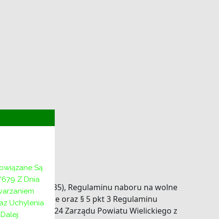
odzinie
pecjalisty
bowiązane Są
/679 Z Dnia
 z 2024 r. poz. 1135), Regulaminu naboru na wolne
twarzaniem
ie w Wieliczce oraz § 5 pkt 3 Regulaminu
az Uchylenia
r 257/1013/2024 Zarządu Powiatu Wielickiego z
alej: