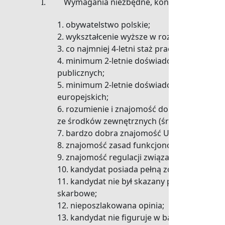
I. Wymagania niezbędne, konieczne do podjęc
obywatelstwo polskie;
wykształcenie wyższe w rozumieniu przep
co najmniej 4-letni staż pracy;
minimum 2-letnie doświadczenie w prow
publicznych;
minimum 2-letnie doświadczenie zawodow
europejskich;
rozumienie i znajomość dokumentów, pro
ze środków zewnętrznych (środki publiczne 
bardzo dobra znajomość Ustawy Prawo Z
znajomość zasad funkcjonowania platfor
znajomość regulacji związanych z realiz
kandydat posiada pełną zdolność do czy
kandydat nie b
y
ł skazany prawomocnym 
skarbowe;
nieposzlakowana opinia;
kandydat nie figuruje w bazie danych 