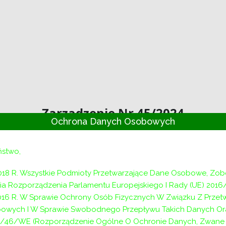
Zarządzenie Nr 45/2024
Ochrona Danych Osobowych
ora Powiatowego Centrum Pomocy R
w Wieliczce z dnia 07.10.2024 roku
ństwo,
 ogłoszenia naboru na wolne stanowisko urzędnicze – S
do spraw projektów unijnych i zamówień publicznych
018 R. Wszystkie Podmioty Przetwarzające Dane Osobowe, Zo
a Rozporządzenia Parlamentu Europejskiego I Rady (UE) 2016
listopada 2008 r. o pracownikach samorządowych (t.j. Dz. U.
2016 R. W Sprawie Ochrony Osób Fizycznych W Związku Z Prze
tanowiska urzędnicze w Powiatowym Centrum Pomocy Rodzin
owych I W Sprawie Swobodnego Przepływu Takich Danych Or
odzinie w Wieliczce stanowiącego załącznik do Uchwały n
/46/WE (Rozporządzenie Ogólne O Ochronie Danych, Zwane D