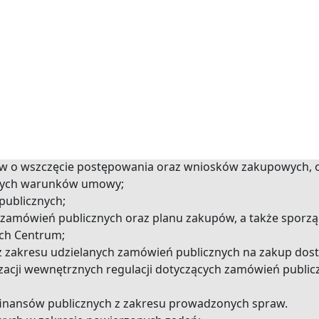
 Prawo zamówień publicznych
,
przygotowywanie i przepro
ości w zakresie: opiniowania wniosków zakupowych, sporz
zakupowych;
 Publikacji Unii Europejskiej i/lub Biuletynu Zamówień Pu
rzepisami ustawy Prawo zamówień publicznych;
tępowań o udzielenie zamówień publicznych oraz wniosk
 zakupów dostaw, usług i robót budowlanych z przepisami
merytorycznych w przygotowywaniu opisów przedmiotu za
w o wszczęcie postępowania oraz wniosków zakupowych, o
tnych warunków umowy;
publicznych;
zamówień publicznych oraz planu zakupów, a także sporzą
ych Centrum;
zakresu udzielanych zamówień publicznych na zakup dosta
izacji wewnętrznych regulacji dotyczących zamówień publi
finansów publicznych z zakresu prowadzonych spraw.