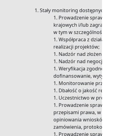
Stały monitoring dostępnych funduszy kra
Prowadzenie spraw związanych z 
krajowych i/lub zagranicznych,
w tym w szczególności w ramach E
Współpraca z działami merytory
realizacji projektów;
Nadzór nad złożeniem aplikacji p
Nadzór nad negocjacjami i podp
Weryfikacja zgodności realizacj
dofinansowanie, wytycznych, właśc
Monitorowanie przebiegu realiza
Dbałość o jakość relacji i utrzy
Uczestnictwo w prowadzeniu pos
Prowadzenie spraw związanych z
przepisami prawa, w tym przygotow
opiniowania wniosków o wszczęcie 
zamówienia, protokołów postępowań
Prowadzenie spraw związanych z 