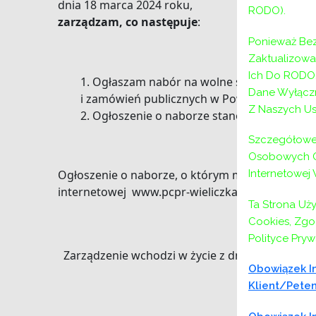
dnia 18 marca 2024 roku,
RODO).
zarządzam, co następuje
:
Ponieważ Bez
Zaktualizow
Ich Do RODO,
Ogłaszam nabór na wolne stanowisko urzę
Dane Wyłączn
i zamówień publicznych w Powiatowym Centr
Z Naszych Us
Ogłoszenie o naborze stanowi załącznik d
Szczegółowe 
Osobowych Or
Internetowej
Ogłoszenie o naborze, o którym mowa w § 1 umie
internetowej www.pcpr-wieliczka.pl oraz na tab
Ta Strona Uż
Cookies, Zgod
Polityce Pryw
Zarządzenie wchodzi w życie z dniem podpisani
Obowiązek In
Klient/peten