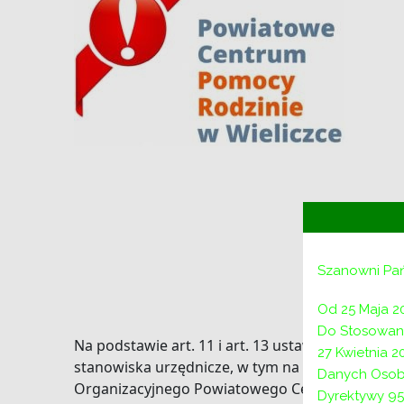
Dyrekt
Szanowni Pa
w sprawie
Od 25 Maja 2
Do Stosowani
Na podstawie art. 11 i art. 13 ustawy z dnia 21 
27 Kwietnia 
stanowiska urzędnicze, w tym na kierownicze s
Danych Osob
Organizacyjnego Powiatowego Centrum Pomocy R
Dyrektywy 95