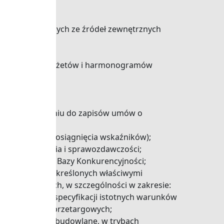
tów finansowanych ze źródeł zewnętrznych
w, tworzenie budżetów i harmonogramów
nych w odniesieniu do zapisów umów o
 budżetu oraz osiągnięcia wskaźników);
resie rozliczania i sprawozdawczości;
któw, obsługa Bazy Konkurencyjności;
dur i trybów określonych właściwymi
eń publicznych, w szczególności w zakresie:
ia ogłoszeń, specyfikacji istotnych warunków
acach komisji przetargowych;
sługi i roboty budowlane, w trybach