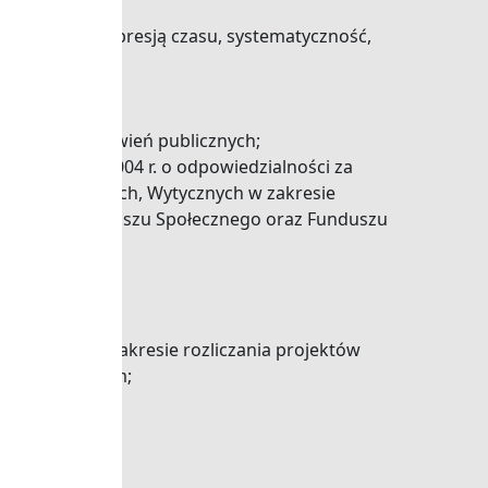
ść pracy pod presją czasu, systematyczność,
 zakresu zamówień publicznych;
a 17 grudnia 2004 r. o odpowiedzialności za
ch samorządowych, Wytycznych w zakresie
ejskiego Funduszu Społecznego oraz Funduszu
wiadczenie w zakresie rozliczania projektów
atkowym atutem;