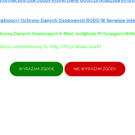
formacyjny Dla Osoby Której Dane Dotyczą (klauzula Infor
ywatności I Ochrony Danych Osobowych RODO W Serwisie In
chrony Danych Osobowych
E-Mail: Iod@iods.pl
Grzegorz Wit
Strony Internetowej To: Http://pcpr-Wieliczka.pl.
rektor Powiatowego Centrum Pomocy Rodzinie w Wielic
ogłasza
nabór na wolne stanowisko urzędnicze
JALISTY DS. PROJEKTÓW UNIJNYCH I ZAMÓWIEŃ PUBLIC
 ul. Niepołomska 26G, 32-020 Wieliczka
tów unijnych i zamówień publicznych