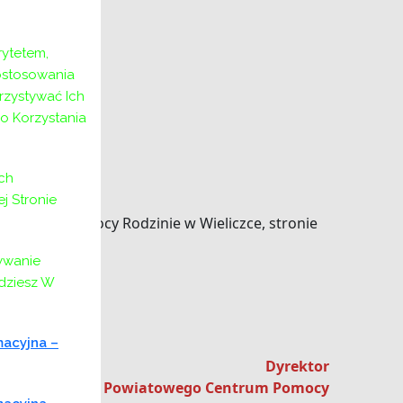
ytetem,
ostosowania
rzystywać Ich
o Korzystania
 26G.
ch
 Stronie
 Centrum Pomocy Rodzinie w Wieliczce, stronie
ywanie
jdziesz W
macyjna –
Dyrektor
Powiatowego Centrum Pomocy