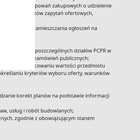
wadzanie postępowań zakupowych o udzielenie
ądzania projektów zapytań ofertowych,
blicznych oraz zamieszczania ogłoszeń na
ów zakupowych poszczególnych działów PCPR w
 ustawy Prawo zamówień publicznych;
mówienia, szacowaniu wartości przedmiotu
kreślaniu kryteriów wyboru oferty, warunków
dzanie korekt planów na podstawie informacji
w, usług i robót budowlanych;
cznych, zgodnie z obowiązującym stanem