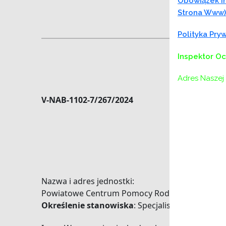
Obowiązek In
Strona Www)
Polityka Pr
Inspektor O
Adres Naszej 
V-NAB-1102-7/267/2024
Dy
SPEC
Nazwa i adres jednostki:
Powiatowe Centrum Pomocy Rodzinie w Wieliczce
Określenie stanowiska
: Specjalista ds. projek