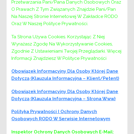
z dnia 4.10.2024 r.
Przetwarzania Pani/Pana Danych Osobowych Oraz
O Prawach Z Tym Związanych Znajdzie Pani/Pan
w sprawie: powołania w Powiatowym
Na Naszej Stronie Internetowej W Zakładce RODO
Centrum Pomocy Rodzinie w Wieliczce stałej
Oraz W Naszej Polityce Prywatności.
komisji do celów kwalifikacji użytkowników
Ta Strona Używa Cookies. Korzystając Z Niej
mieszkania treningowego.
Wyrażasz Zgodę Na Wykorzystywanie Cookies,
Na podstawie § 5 ust. 3 Regulaminu
Zgodnie Z Ustawieniami Twojej Przeglądarki. Więcej
Organizacyjnego Powiatowego Centrum Pomocy
Informacji Znajdziesz W Polityce Prywatności
Rodzinie w Wieliczce, stanowiącego załącznik do
Obowiązek Informacyjny Dla Osoby Której Dane
Uchwały nr 257/1013/2024 Zarządu Powiatu
Dotyczą (klauzula Informacyjna – Klient/petent)
Wielickiego z dnia 18 marca 2024r., zarządzam co
następuje:
Obowiązek Informacyjny Dla Osoby Której Dane
Dotyczą (klauzula Informacyjna – Strona Www)
§1
Polityka Prywatności I Ochrony Danych
Powołuję stałą komisję kwalifikacyjną do
Osobowych RODO W Serwisie Internetowym
celów kwalifikacji użytkowników mieszkania
treningowego, działającego w strukturze
Inspektor Ochrony Danych Osobowych
E-Mail: