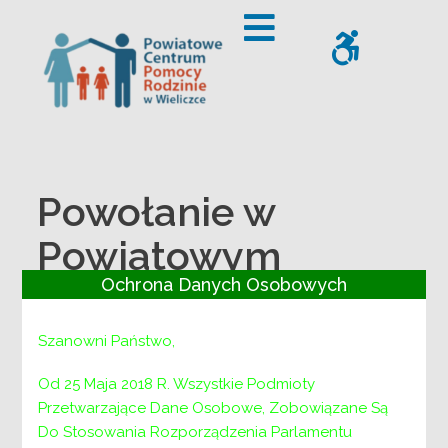
– Powołanie w Powiatowym Centrum Pomocy Rodzinie w Wiel
Offcanvas Sidebar
WCAG
Powołanie w
Powiatowym
Ochrona Danych Osobowych
Centrum Pomocy
Rodzinie w
Szanowni Państwo,
Wieliczce stałej
Od 25 Maja 2018 R. Wszystkie Podmioty
Przetwarzające Dane Osobowe, Zobowiązane Są
komisji do celów
Do Stosowania Rozporządzenia Parlamentu