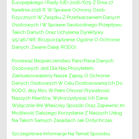
Europejskiego I Rady (UE) 2016/679 Z Dnia 27
kwalifikacji
Kwietnia 2016 R. W Sprawie Ochrony Osób
Fizycznych W Związku Z Przetwarzaniem Danych
użytkowników
Osobowych I W Sprawie Swobodnego Przepływu
mieszkania
Takich Danych Oraz Uchylenia Dyrektywy
95/46/WE (Rozporządzenie Ogólne O Ochronie
treningowego.
Danych, Zwane Dalej: RODO).
Ponieważ Bezpieczeństwo Pani/Pana Danych
Osobowych Jest Dla Nas Priorytetem,
Zaktualizowaliśmy Nasze Zapisy O Ochronie
Danych Osobowych W Celu Dostosowania Ich Do
RODO, Aby Móc W Pełni Chronić Prywatność
Naszych Klientów, Wykorzystywać Ich Dane
Zarządzenie nr 44/2024
Wyłącznie We Właściwy Sposób Oraz Zapewnić Im
Możliwość Dalszego Korzystania Z Naszych Usług
Dyrektora Powiatowego
Na Takich Samych Zasadach Jak Dotychczas.
Centrum Pomocy Rodzinie w
Wieliczce
Szczegółowe Informacje Na Temat Sposobu