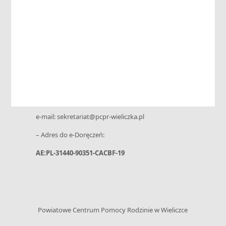
Powiatowe Centrum Pomocy Rodzinie
ul. Niepołomska 26 G • 32-020 Wieliczka
tel. 12 288-02-20 • kom.: +48 730 199 952
e-mail: sekretariat@pcpr-wieliczka.pl
– Adres do e-Doręczeń:
AE:PL-31440-90351-CACBF-19
Powiatowe Centrum Pomocy Rodzinie w Wieliczce