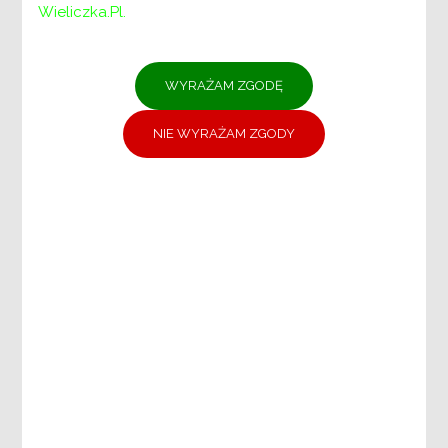
Wieliczka.pl.
Menu
PCPR:
PCPR
DYREKTOR
ZASTĘPCA DYREKTORA
DZIAŁ DS. ŚWIADCZEŃ I PLACÓWEK
POMOCY SPOŁECZNEJ
DZIAŁ DS. PIECZY ZASTĘPCZEJ
DZIAŁ DS. REHABILITACJI SPOŁECZNEJ
OSÓB NIEPEŁNOSPRAWNYCH
DZIAŁ DS. ADMINISTRACYJNO-
KADROWYCH
DZIAŁ FINANSOWO-KSIĘGOWY
DZIAŁ DS. PROMOCJI, USŁUG