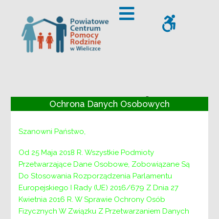
– Grupy wsparcia Styczeń 2025r.
Offcanvas Sidebar
WCAG
Grupy wsparcia
Ochrona Danych Osobowych
Styczeń 2025r.
Szanowni Państwo,
Od 25 Maja 2018 R. Wszystkie Podmioty
Przetwarzające Dane Osobowe, Zobowiązane Są
Do Stosowania Rozporządzenia Parlamentu
Europejskiego I Rady (UE) 2016/679 Z Dnia 27
Kwietnia 2016 R. W Sprawie Ochrony Osób
Fizycznych W Związku Z Przetwarzaniem Danych