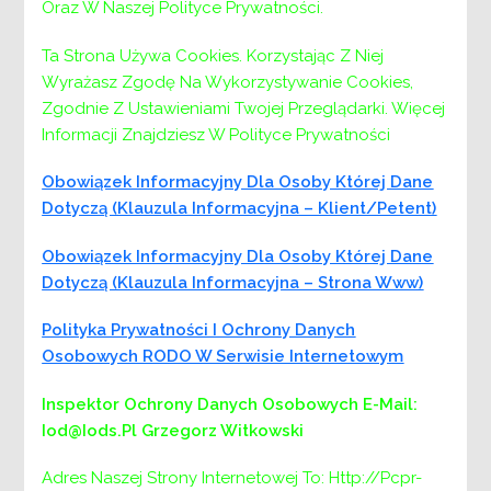
Oraz W Naszej Polityce Prywatności.
Ta Strona Używa Cookies. Korzystając Z Niej
Wyrażasz Zgodę Na Wykorzystywanie Cookies,
Zgodnie Z Ustawieniami Twojej Przeglądarki. Więcej
Nawigacja
Poprzedni:
Poprzedni
Wyniki naboru na stanowisko
Informacji Znajdziesz W Polityce Prywatności
urzędnicze
wpisu
Obowiązek Informacyjny Dla Osoby Której Dane
Następny:
Następny
Program „AKTYWNY SAMORZĄD”
Dotyczą (klauzula Informacyjna – Klient/petent)
2025r.
Obowiązek Informacyjny Dla Osoby Której Dane
Dotyczą (klauzula Informacyjna – Strona Www)
Polityka Prywatności I Ochrony Danych
Osobowych RODO W Serwisie Internetowym
Inspektor Ochrony Danych Osobowych
E-Mail:
Iod@iods.pl
Grzegorz Witkowski
Adres Naszej Strony Internetowej To: Http://pcpr-