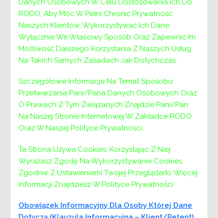
Wymagania niezbędne, konieczne do podjęcia
Danych Osobowych W Celu Dostosowania Ich Do
pracy na w/w stanowisku:
RODO, Aby Móc W Pełni Chronić Prywatność
Naszych Klientów, Wykorzystywać Ich Dane
Obywatelstwo polskie.
Wyłącznie We Właściwy Sposób Oraz Zapewnić Im
Pełna zdolność do czynności prawnych
Możliwość Dalszego Korzystania Z Naszych Usług
oraz korzystanie z pełni praw publicznych.
Na Takich Samych Zasadach Jak Dotychczas.
Nieposzlakowana opinia.
Wykształcenie: ukończone studia wyższe
Szczegółowe Informacje Na Temat Sposobu
na jednym z wymienionych kierunków:
Przetwarzania Pani/Pana Danych Osobowych Oraz
psychologia, socjologia, pedagogika,
O Prawach Z Tym Związanych Znajdzie Pani/Pan
pedagogika specjalna, praca socjalna, nauki
Na Naszej Stronie Internetowej W Zakładce RODO
o rodzinie lub innych pokrewnych
Oraz W Naszej Polityce Prywatności.
kierunkach związanych z pomaganiem i
Ta Strona Używa Cookies. Korzystając Z Niej
wsparciem społecznym lub ukończone
Wyrażasz Zgodę Na Wykorzystywanie Cookies,
studia podyplomowe w zakresie interwencji
Zgodnie Z Ustawieniami Twojej Przeglądarki. Więcej
kryzysowej lub udokumentowane szkolenia
Informacji Znajdziesz W Polityce Prywatności
z obszaru interwencji kryzysowej w
wymiarze min. 120 godz.
Obowiązek Informacyjny Dla Osoby Której Dane
Niekaralność za umyślne przestępstwo
Dotyczą (klauzula Informacyjna – Klient/petent)