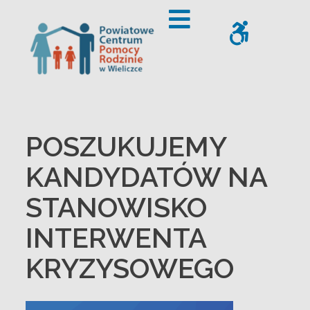
– POSZUKUJEMY KANDYDATÓW NA STANOWISKO INTERW
Offcanvas Sidebar
WCAG
POSZUKUJEMY
KANDYDATÓW NA
STANOWISKO
INTERWENTA
KRYZYSOWEGO