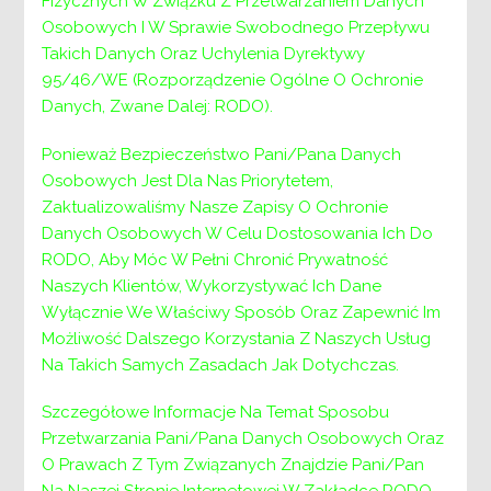
Fizycznych W Związku Z Przetwarzaniem Danych
ponadgminnych środowiskowych domów
Osobowych I W Sprawie Swobodnego Przepływu
samopomocy z terenu Powiatu Wielickiego.
Takich Danych Oraz Uchylenia Dyrektywy
Wernisaż odbędzie się w dniu 20.03.2025 roku o
95/46/WE (Rozporządzenie Ogólne O Ochronie
godz. 10.00 w siedzibie Powiatowego Centrum
Danych, Zwane Dalej: RODO).
Pomocy Rodzinie w Wieliczce, ul. Niepołomska
26G. Wernisaż organizowany jest w ramach
Ponieważ Bezpieczeństwo Pani/Pana Danych
projektu społecznego Jasminum Spes w ramach
Osobowych Jest Dla Nas Priorytetem,
Olimpiady Zwolnieni z Teorii realizowanego
Zaktualizowaliśmy Nasze Zapisy O Ochronie
przez uczniów II Liceum Ogólnokształcącego w
Danych Osobowych W Celu Dostosowania Ich Do
Krakowie. Patronat nad projektem objęło
RODO, Aby Móc W Pełni Chronić Prywatność
Powiatowe Centrum Pomocy Rodzinie w
Naszych Klientów, Wykorzystywać Ich Dane
Wieliczce i Centrum Zdrowia Psychicznego
Wyłącznie We Właściwy Sposób Oraz Zapewnić Im
Leonardo da Vinci w Wieliczce.
Możliwość Dalszego Korzystania Z Naszych Usług
Na Takich Samych Zasadach Jak Dotychczas.
Szczegółowe Informacje Na Temat Sposobu
Przetwarzania Pani/Pana Danych Osobowych Oraz
O Prawach Z Tym Związanych Znajdzie Pani/Pan