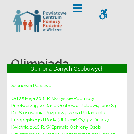
– Olimpiada Zwolnieni z Teorii – Jasminum Spes
Offcanvas Sidebar
WCAG
Olimpiada
Ochrona Danych Osobowych
Zwolnieni z Teorii –
Jasminum Spes
Szanowni Państwo,
Od 25 Maja 2018 R. Wszystkie Podmioty
Przetwarzające Dane Osobowe, Zobowiązane Są
Powiatowe Centrum Pomocy Rodzinie w
Do Stosowania Rozporządzenia Parlamentu
Wieliczce zaprasza na wernisaż prac
Europejskiego I Rady (UE) 2016/679 Z Dnia 27
plastycznych, których autorami są mieszkańcy
Kwietnia 2016 R. W Sprawie Ochrony Osób
ponadgminnych domów pomocy społecznej oraz