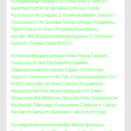
- 1
Europejskiego I Rady (UE) 2016/679 Z Dnia 27
Kwietnia 2016 R. W Sprawie Ochrony Osób
Fizycznych W Związku Z Przetwarzaniem Danych
Osobowych I W Sprawie Swobodnego Przepływu
Niewidzialni na co dzień, widoczni i przede
Takich Danych Oraz Uchylenia Dyrektywy
wszystkim pomocni w działaniu. Taką rolę będą
95/46/WE (Rozporządzenie Ogólne O Ochronie
pełnić członkowie Powiatowego Centrum
Danych, Zwane Dalej: RODO).
Wolontariatu, które powstaje przy Powiatowym
Centrum Pomocy Rodzinie w Wieliczce.
Ponieważ Bezpieczeństwo Pani/Pana Danych
Osobowych Jest Dla Nas Priorytetem,
Działalność Centrum Wolontariatu ma
Zaktualizowaliśmy Nasze Zapisy O Ochronie
wyznaczać zasada służebności wobec
Danych Osobowych W Celu Dostosowania Ich Do
beneficjentów. Ma wspierać statutową
RODO, Aby Móc W Pełni Chronić Prywatność
działalność Powiatowego Centrum Pomocy
Naszych Klientów, Wykorzystywać Ich Dane
Rodzinie, w skład którego wchodzi. Ma
Wyłącznie We Właściwy Sposób Oraz Zapewnić Im
podejmować działania mające na celu wsparcie
Możliwość Dalszego Korzystania Z Naszych Usług
rodziny, dzieci pozbawionych opieki, osób
Na Takich Samych Zasadach Jak Dotychczas.
niepełnosprawnych, osób znajdujących się w
kryzysie.
Szczegółowe Informacje Na Temat Sposobu