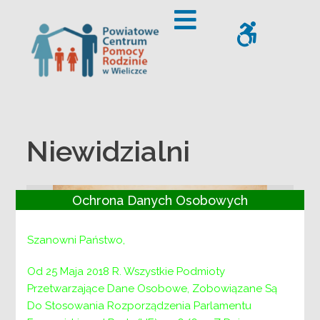
– Niewidzialni
Offcanvas Sidebar
WCAG
Niewidzialni
Ochrona Danych Osobowych
Szanowni Państwo,
Od 25 Maja 2018 R. Wszystkie Podmioty
Przetwarzające Dane Osobowe, Zobowiązane Są
powiatowe centrum wolontariatu niewidzialni
Do Stosowania Rozporządzenia Parlamentu