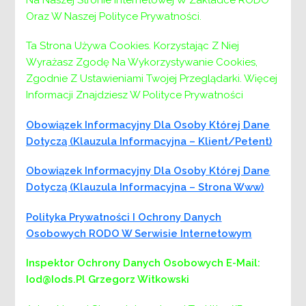
Oraz W Naszej Polityce Prywatności.
Kandydat spełnił warunki i wymagania
formalne określone w ogłoszeniu o naborze,
Ta Strona Używa Cookies. Korzystając Z Niej
wykazał się wiedzą merytoryczną,
Wyrażasz Zgodę Na Wykorzystywanie Cookies,
kwalifikacjami oraz doświadczeniem z zakresu
Zgodnie Z Ustawieniami Twojej Przeglądarki. Więcej
zagadnień wymaganych przez pracodawcę.
Informacji Znajdziesz W Polityce Prywatności
DYREKTOR
Obowiązek Informacyjny Dla Osoby Której Dane
Powiatowego Centrum
Dotyczą (klauzula Informacyjna – Klient/petent)
Pomocy Rodzinie w Wieliczce
Obowiązek Informacyjny Dla Osoby Której Dane
mgr Anna Marzec
Dotyczą (klauzula Informacyjna – Strona Www)
wyniki-naboru-B-Pasek
Pobierz
Polityka Prywatności I Ochrony Danych
Osobowych RODO W Serwisie Internetowym
Nawigacja
Poprzedni:
Poprzedni
Dyrektor Powiatowego Centrum
Pomocy Rodzinie w Wieliczce ogłasza nabór na
wpisu
Inspektor Ochrony Danych Osobowych
E-Mail:
wolne stanowisko urzędnicze SPECJALISTY DS.
Iod@iods.pl
Grzegorz Witkowski
ZAMÓWIEŃ PUBLICZNYCH