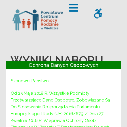
– WYNIKI NABORU NA KIEROWNICZE STANOWISKO URZĘDN
Offcanvas Sidebar
WCAG
WYNIKI NABORU
Ochrona Danych Osobowych
NA KIEROWNICZE
Szanowni Państwo,
STANOWISKO
Od 25 Maja 2018 R. Wszystkie Podmioty
URZĘDNICZE
Przetwarzające Dane Osobowe, Zobowiązane Są
Do Stosowania Rozporządzenia Parlamentu
Europejskiego I Rady (UE) 2016/679 Z Dnia 27
V—NAB- 1102-4-6/ 151 /2025
Kwietnia 2016 R. W Sprawie Ochrony Osób
Wieliczka, dnia 27 maja 2025 r.