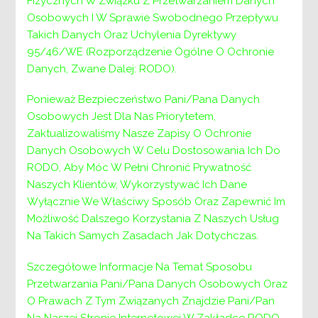
Fizycznych W Związku Z Przetwarzaniem Danych
Osobowych I W Sprawie Swobodnego Przepływu
Powiatowe Centrum Pomocy Rodzinie w
Takich Danych Oraz Uchylenia Dyrektywy
Wieliczce 32-020 Wieliczka ul. Niepołomska 26
95/46/WE (Rozporządzenie Ogólne O Ochronie
G
Danych, Zwane Dalej: RODO).
IN FORMACJA O WYNIKACH NABORU NA
Ponieważ Bezpieczeństwo Pani/Pana Danych
KIEROWNICZE STANOWISKO URZĘDNICZE
Osobowych Jest Dla Nas Priorytetem,
KIEROWNIKA DZIAŁU DO SPRAW PROMOCJI
Zaktualizowaliśmy Nasze Zapisy O Ochronie
USŁUG SPOŁECZNYCH I CENTRUM
Danych Osobowych W Celu Dostosowania Ich Do
WOLONTARIATU
RODO, Aby Móc W Pełni Chronić Prywatność
(nazwa stanowiska pracy}
Naszych Klientów, Wykorzystywać Ich Dane
Wyłącznie We Właściwy Sposób Oraz Zapewnić Im
Informujemy, że w wyniku zakończenia
Możliwość Dalszego Korzystania Z Naszych Usług
procedury naboru na ww. stanowisko został
Na Takich Samych Zasadach Jak Dotychczas.
wybrany :
Szczegółowe Informacje Na Temat Sposobu
Pan Bogdan Pasek – zam. Wieliczka
Przetwarzania Pani/Pana Danych Osobowych Oraz
O Prawach Z Tym Związanych Znajdzie Pani/Pan
Uzasadnienie dokonanego wyboru :
Na Naszej Stronie Internetowej W Zakładce RODO