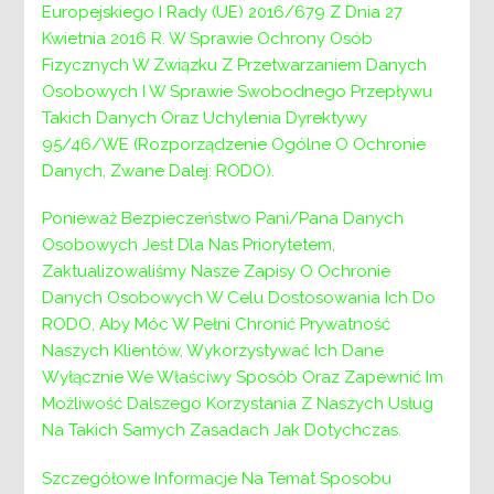
Europejskiego I Rady (UE) 2016/679 Z Dnia 27
Kwietnia 2016 R. W Sprawie Ochrony Osób
Psychoedukacja, interwencja kryzysowa i
Fizycznych W Związku Z Przetwarzaniem Danych
mediacje w mojej placówce – podstawy metodyki
Osobowych I W Sprawie Swobodnego Przepływu
pracy – taki tytuł nosi konferencja, na którą
Takich Danych Oraz Uchylenia Dyrektywy
zapraszają Powiatowe Centrum Pomocy
95/46/WE (Rozporządzenie Ogólne O Ochronie
Rodzinie – Ośrodek Interwencji Kryzysowej w
Danych, Zwane Dalej: RODO).
Wieliczce oraz Poradnia Psychologiczno-
Ponieważ Bezpieczeństwo Pani/Pana Danych
Pedagogiczna w Wieliczce. Konferencja, która
Osobowych Jest Dla Nas Priorytetem,
adresowana jest do pracowników oświaty oraz
Zaktualizowaliśmy Nasze Zapisy O Ochronie
instytucji pomocowych, odbędzie się w Kampusie
Danych Osobowych W Celu Dostosowania Ich Do
Wielickim od 25 do 27 sierpnia br.
RODO, Aby Móc W Pełni Chronić Prywatność
Celem konferencji jest zaopatrzenie
Naszych Klientów, Wykorzystywać Ich Dane
pracowników placówek oświatowych oraz
Wyłącznie We Właściwy Sposób Oraz Zapewnić Im
instytucji pomocowych w podstawową wiedzę z
Możliwość Dalszego Korzystania Z Naszych Usług
tego zakresu, zachęcenie do dalszych szkoleń i
Na Takich Samych Zasadach Jak Dotychczas.
wyłonienie specjalistów, których będzie można
Szczegółowe Informacje Na Temat Sposobu
szkolić indywidualnie i pracować z nimi w