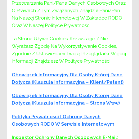
Przetwarzania Pani/Pana Danych Osobowych Oraz
grupach wsparcia dla specjalistów.
O Prawach Z Tym Związanych Znajdzie Pani/Pan
Na Naszej Stronie Internetowej W Zakładce RODO
Zdobyta wiedza i umiejętności z zakresu
Oraz W Naszej Polityce Prywatności.
metodyki pracy interwencyjnej i mediacyjnej oraz
psychologii rozwojowej powinna pomóc w
Ta Strona Używa Cookies. Korzystając Z Niej
pierwszym rozeznaniu sytuacji i ochronie
Wyrażasz Zgodę Na Wykorzystywanie Cookies,
samych pomagających pracowników szkół.
Zgodnie Z Ustawieniami Twojej Przeglądarki. Więcej
Prowadzący konferencję podzielą się również
Informacji Znajdziesz W Polityce Prywatności
wiedzą na temat aktualnego prawa i jego
interpretacji w zakresie przemocy domowej i jej
Obowiązek Informacyjny Dla Osoby Której Dane
zgłaszania.
Dotyczą (klauzula Informacyjna – Klient/petent)
Program
Obowiązek Informacyjny Dla Osoby Której Dane
Poniedziałek, 25 sierpnia, godzina 9.00-14.30
Dotyczą (klauzula Informacyjna – Strona Www)
Problematyka kryzysu i zdrowia psychicznego
dzieci i młodzieży w powiecie wielickim
Polityka Prywatności I Ochrony Danych
wstęp do psychologii rozwojowej
Osobowych RODO W Serwisie Internetowym
Prowadzący: dyrektor PPP, kierownik OIK,
pracownicy PPP
Inspektor Ochrony Danych Osobowych
E-Mail: