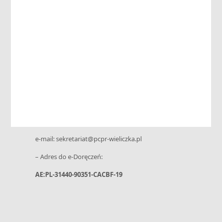
Kontakt
Powiatowe Centrum Pomocy Rodzinie
ul. Niepołomska 26 G • 32-020 Wieliczka
tel. 12 288-02-20 • kom.: +48 730 199 952
e-mail: sekretariat@pcpr-wieliczka.pl
– Adres do e-Doręczeń:
AE:PL-31440-90351-CACBF-19