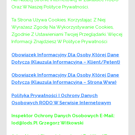
Oraz W Naszej Polityce Prywatności.
Ta Strona Używa Cookies. Korzystając Z Niej
Wyrażasz Zgodę Na Wykorzystywanie Cookies,
Zgodnie Z Ustawieniami Twojej Przeglądarki. Więcej
Informacji Znajdziesz W Polityce Prywatności
Obowiązek Informacyjny Dla Osoby Której Dane
Dotyczą (klauzula Informacyjna – Klient/petent)
Obowiązek Informacyjny Dla Osoby Której Dane
Dotyczą (klauzula Informacyjna – Strona Www)
Polityka Prywatności I Ochrony Danych
Osobowych RODO W Serwisie Internetowym
Inspektor Ochrony Danych Osobowych
E-Mail:
Iod@iods.pl
Grzegorz Witkowski
Nawigacja
Poprzedni:
Poprzedni
Nowy skład rady