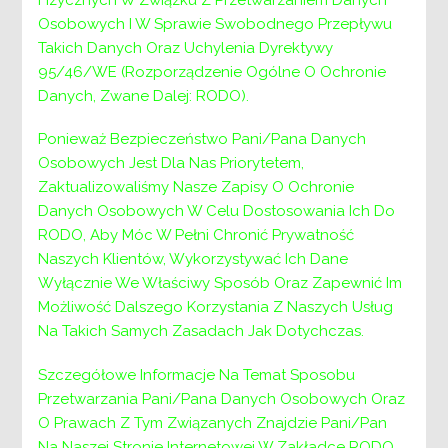
Jednym z obszarów wsparcia Centrum
Osobowych I W Sprawie Swobodnego Przepływu
Wolontariatu jest pomoc osobom starszym
Takich Danych Oraz Uchylenia Dyrektywy
przebywającym w Domach Pomocy Społecznej.
95/46/WE (Rozporządzenie Ogólne O Ochronie
Sprowadza się ona tak naprawdę do wspólnego
Danych, Zwane Dalej: RODO).
spędzania czasu.I z całą pewnością, nie jest to
stracony czas.
Ponieważ Bezpieczeństwo Pani/Pana Danych
Osobowych Jest Dla Nas Priorytetem,
Zapraszamy wszystkich, którzy chcieliby się
Zaktualizowaliśmy Nasze Zapisy O Ochronie
włączyć w akcję pomocy osobom starszym do
Danych Osobowych W Celu Dostosowania Ich Do
Centrum Wolontariatu przy Powiatowym
RODO, Aby Móc W Pełni Chronić Prywatność
Centrum Pomocy Rodzinie w Wieliczce.
Naszych Klientów, Wykorzystywać Ich Dane
Wyłącznie We Właściwy Sposób Oraz Zapewnić Im
Informacje: 12 288 02 20, b.pasek@pcpr-
Możliwość Dalszego Korzystania Z Naszych Usług
wieliczka.pl
Na Takich Samych Zasadach Jak Dotychczas.
Szczegółowe Informacje Na Temat Sposobu
Przetwarzania Pani/Pana Danych Osobowych Oraz
O Prawach Z Tym Związanych Znajdzie Pani/Pan
Na Naszej Stronie Internetowej W Zakładce RODO