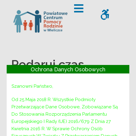
– Podaruj czas
Offcanvas Sidebar
WCAG
Podaruj czas
Ochrona Danych Osobowych
Szanowni Państwo,
Od 25 Maja 2018 R. Wszystkie Podmioty
Przetwarzające Dane Osobowe, Zobowiązane Są
Do Stosowania Rozporządzenia Parlamentu
Europejskiego I Rady (UE) 2016/679 Z Dnia 27
Kwietnia 2016 R. W Sprawie Ochrony Osób
Fizycznych W Związku Z Przetwarzaniem Danych