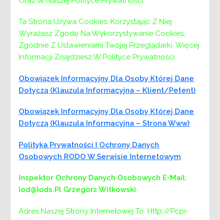
Oraz W Naszej Polityce Prywatności.
Nawigacja
Poprzedni:
Poprzedni
Opieka wytchnieniowa – edycja
2026
wpisu
Ta Strona Używa Cookies. Korzystając Z Niej
Następny:
Następny
e-Doręczenia
Wyrażasz Zgodę Na Wykorzystywanie Cookies,
Zgodnie Z Ustawieniami Twojej Przeglądarki. Więcej
Informacji Znajdziesz W Polityce Prywatności
Obowiązek Informacyjny Dla Osoby Której Dane
Dotyczą (klauzula Informacyjna – Klient/petent)
Obowiązek Informacyjny Dla Osoby Której Dane
Dotyczą (klauzula Informacyjna – Strona Www)
Polityka Prywatności I Ochrony Danych
Osobowych RODO W Serwisie Internetowym
Inspektor Ochrony Danych Osobowych
E-Mail:
Menu
Iod@iods.pl
Grzegorz Witkowski
Adres Naszej Strony Internetowej To: Http://pcpr-
PCPR: