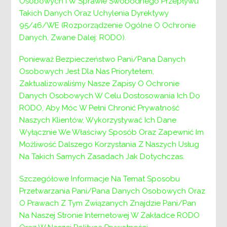
Osobowych I W Sprawie Swobodnego Przepływu
Takich Danych Oraz Uchylenia Dyrektywy
95/46/WE (Rozporządzenie Ogólne O Ochronie
Ciepłych, spokojnych i pełnych radości Świąt
Danych, Zwane Dalej: RODO).
Bożego Narodzenia życzą Dyrektor oraz
Pracownicy Powiatowego Centrum Pomocy
Ponieważ Bezpieczeństwo Pani/Pana Danych
Rodzinie w Wieliczce.
Osobowych Jest Dla Nas Priorytetem,
Zaktualizowaliśmy Nasze Zapisy O Ochronie
Danych Osobowych W Celu Dostosowania Ich Do
RODO, Aby Móc W Pełni Chronić Prywatność
Naszych Klientów, Wykorzystywać Ich Dane
Wyłącznie We Właściwy Sposób Oraz Zapewnić Im
Możliwość Dalszego Korzystania Z Naszych Usług
Na Takich Samych Zasadach Jak Dotychczas.
Szczegółowe Informacje Na Temat Sposobu
Przetwarzania Pani/Pana Danych Osobowych Oraz
O Prawach Z Tym Związanych Znajdzie Pani/Pan
Na Naszej Stronie Internetowej W Zakładce RODO