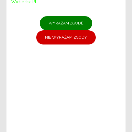
Wieliczka.pl.
PCPR
DYREKTOR
ZASTĘPCA DYREKTORA
DZIAŁ DS. ŚWIADCZEŃ I PLACÓWEK
POMOCY SPOŁECZNEJ
DZIAŁ DS. PIECZY ZASTĘPCZEJ
DZIAŁ DS. REHABILITACJI SPOŁECZNEJ
OSÓB NIEPEŁNOSPRAWNYCH
DZIAŁ DS. ADMINISTRACYJNO-
KADROWYCH
DZIAŁ FINANSOWO-KSIĘGOWY
DZIAŁ DS. PROMOCJI, USŁUG
SPOŁECZNYCH I CENTRUM
WOLONTARIATU
Samodzielne stanowisko:
Specjaliści ds. projektów unijnych i
zamówień publicznych