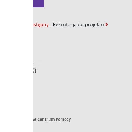
Następny:
w Wieliczce
Następny
Rekrutacja do projektu
Powiatowe Centrum Pomocy
Rodzinie