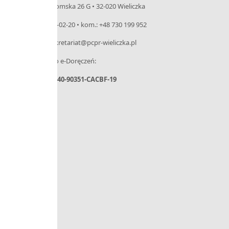
ul. Niepołomska 26 G • 32-020 Wieliczka
tel. 12 288-02-20 • kom.: +48 730 199 952
e-mail: sekretariat@pcpr-wieliczka.pl
– Adres do e-Doręczeń:
AE:PL-31440-90351-CACBF-19