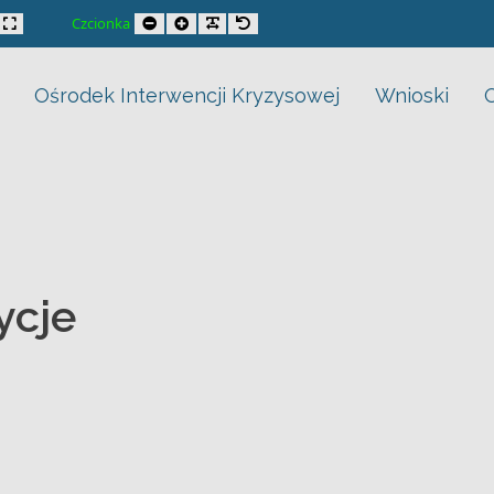
trast
xed layout
Wide layout
Smaller Font
Larger Font
Readable Font
Default Font
Czcionka
Ośrodek Interwencji Kryzysowej
Wnioski
ycje