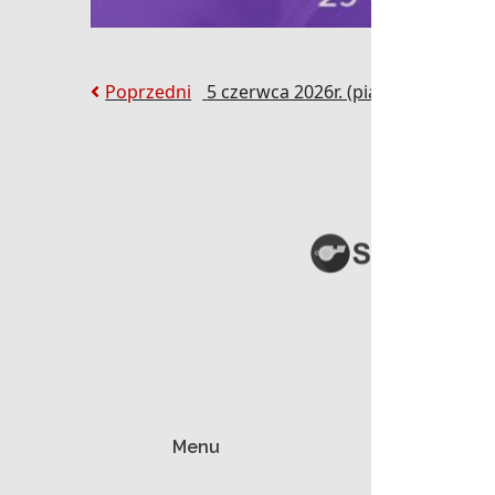
Nawigacja
Poprzedni:
Poprzedni
5 czerwca 2026r. (piątek) – dnie
wpisu
Menu