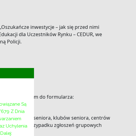
Oszukańcze inwestycje – jak się przed nimi
 Edukacji dla Uczestników Rynku – CEDUR, we
 Policji.
ny z odnośnikiem do formularza:
bowiązane Są
/679 Z Dnia
wnicy domów seniora, klubów seniora, centrów
twarzaniem
tury, itp.). W przypadku zgłoszeń grupowych
az Uchylenia
alej: