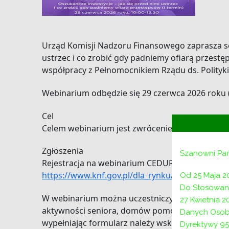
Urząd Komisji Nadzoru Finansowego zaprasza sen
ustrzec i co zrobić gdy padniemy ofiarą przes
współpracy z Pełnomocnikiem Rządu ds. Polityk
Webinarium odbędzie się 29 czerwca 2026 roku (
Cel
Celem webinarium jest zwrócenie uwagi na zagr
Zgłoszenia
Szanowni Pa
Rejestracja na webinarium CEDUR odbywa się pop
https://www.knf.gov.pl/dla_rynku/edukacja_ced
Od 25 Maja 2
Do Stosowani
W webinarium można uczestniczyć zarówno samo
27 Kwietnia 
aktywności seniora, domów pomocy społecznej, 
Danych Osob
wypełniając formularz należy wskazać przybliżo
Dyrektywy 95