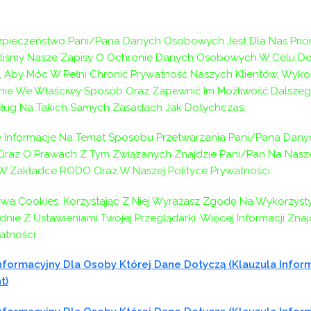
łane do 28 czerwca 2026 roku. Formularz zgłoszeniowy będ
 w dniu webinarium, potwierdzenia możliwości udziału ora
pieczeństwo Pani/Pana Danych Osobowych Jest Dla Nas Prior
aliśmy Nasze Zapisy O Ochronie Danych Osobowych W Celu D
 Aby Móc W Pełni Chronić Prywatność Naszych Klientów, Wyko
abilne łącze internetowe. W webinarium można uczestniczyć
ie We Właściwy Sposób Oraz Zapewnić Im Możliwość Dalszeg
dotyczące dołączenia do webinarium zostaną przesłane po 
ług Na Takich Samych Zasadach Jak Dotychczas.
k do spotkania.
Informacje Na Temat Sposobu Przetwarzania Pani/Pana Dany
az O Prawach Z Tym Związanych Znajdzie Pani/Pan Na Naszej
 W Zakładce RODO Oraz W Naszej Polityce Prywatności.
ywa Cookies. Korzystając Z Niej Wyrażasz Zgodę Na Wykorzyst
nie Z Ustawieniami Twojej Przeglądarki. Więcej Informacji Zna
atności
formacyjny Dla Osoby Której Dane Dotyczą (klauzula Infor
t)