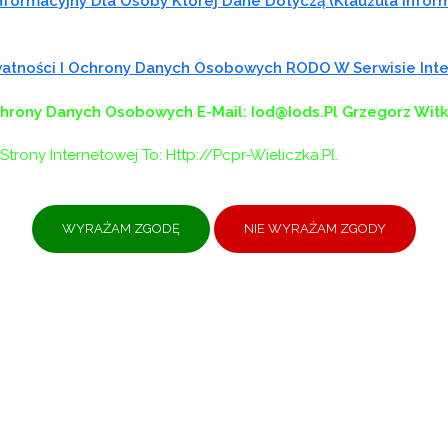
formacyjny Dla Osoby Której Dane Dotyczą (klauzula Infor
ywatności I Ochrony Danych Osobowych RODO W Serwisie In
chrony Danych Osobowych
E-Mail: Iod@iods.pl
Grzegorz Wit
Strony Internetowej To: Http://pcpr-Wieliczka.pl.