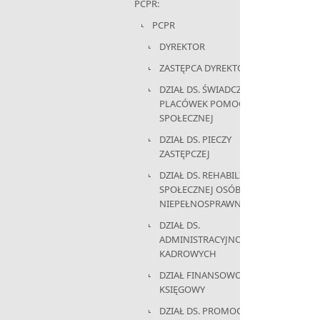
PCPR:
PCPR
DYREKTOR
ZASTĘPCA DYREKTORA
DZIAŁ DS. ŚWIADCZEŃ I
PLACÓWEK POMOCY
SPOŁECZNEJ
DZIAŁ DS. PIECZY
ZASTĘPCZEJ
DZIAŁ DS. REHABILITACJI
SPOŁECZNEJ OSÓB
NIEPEŁNOSPRAWNYCH
DZIAŁ DS.
ADMINISTRACYJNO-
KADROWYCH
DZIAŁ FINANSOWO-
KSIĘGOWY
DZIAŁ DS. PROMOCJI,