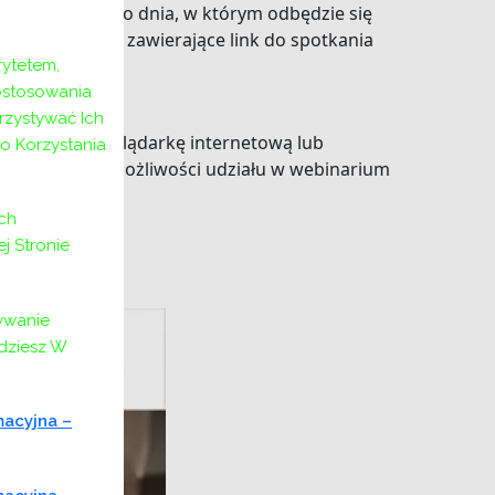
zie dostępny do dnia, w którym odbędzie się
z zaproszenia zawierające link do spotkania
ytetem,
ostosowania
rzystywać Ich
 poprzez przeglądarkę internetową lub
o Korzystania
potwierdzeniu możliwości udziału w webinarium
ch
 Stronie
ywanie
jdziesz W
macyjna –