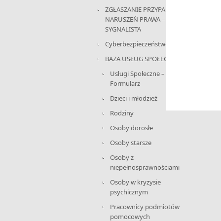
ZGŁASZANIE PRZYPADKÓW
NARUSZEŃ PRAWA –
SYGNALISTA
Cyberbezpieczeństwo
BAZA USŁUG SPOŁECZNYCH
Usługi Społeczne –
Formularz
Dzieci i młodzież
Rodziny
Osoby dorosłe
Osoby starsze
Osoby z
niepełnosprawnościami
Osoby w kryzysie
psychicznym
Pracownicy podmiotów
pomocowych