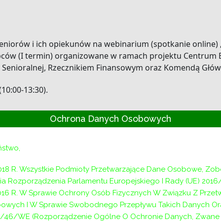
iorów i ich opiekunów na webinarium (spotkanie online) „
tępców (I termin) organizowane w ramach projektu Centrum
i Senioralnej, Rzecznikiem Finansowym oraz Komendą Główną
10:00-13:30).
Ochrona Danych Osobowych
ożenia związane z przestępczością na rynku finansowym.
ństwo,
rzez elektroniczny formularz zgłoszeniowy – link do stro
ur/seminaria?articleId=98165&p_id=18
018 R. Wszystkie Podmioty Przetwarzające Dane Osobowe, Zo
a Rozporządzenia Parlamentu Europejskiego I Rady (UE) 2016
dzielnie, jak i grupowo (zgłoszeń mogą dokonywać praco
2016 R. W Sprawie Ochrony Osób Fizycznych W Związku Z Prze
placówek społeczno-kulturalnych np. bibliotek, domów kul
owych I W Sprawie Swobodnego Przepływu Takich Danych Or
ną liczbę uczestników webinarium.
/46/WE (Rozporządzenie Ogólne O Ochronie Danych, Zwane D