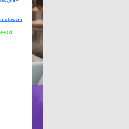
macyjna –
ternetowym
kowski