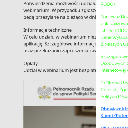
Potwierdzenia możliwości udziału zostaną przes
RODO).
webinarium. W przypadku zgłoszeń, które wpłyną
będą przesyłane na bieżąco w dniu wydarzenia.
Ponieważ Bez
Zaktualizow
Informacje techniczne
Ich Do RODO,
W celu udziału w webinarium niezbędne jest st
Dane Wyłączn
aplikację. Szczegółowe informacje techniczne 
Z Naszych Us
oraz przekazaniu zaproszenia zawierającego lin
Szczegółowe 
Opłaty
Osobowych Or
Udział w webinarium jest bezpłatny.
Internetowej
Ta Strona Uż
Cookies, Zgod
Polityce Pryw
Obowiązek In
Klient/peten