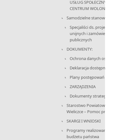
USŁUG SPOŁECZNYCH I
CENTRUM WOLONTARIATU
Samodzielne stanowisko:
Specjaliści ds. projektów
unijnych i zamówień
publicznych
DOKUMENTY:
Ochrona danych osobowych
Deklaracja dostępności
Plany postępowań
ZARZĄDZENIA
Dokumenty strategiczne
Starostwo Powiatowe w
Wieliczce – Pomoc prawnika
SKARGI I WNIOSKI
Programy realizowane z
budżetu państwa