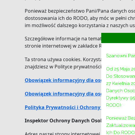
Ponieważ bezpieczeństwo Pani/Pana danych osob
dostosowania ich do RODO, aby móc w pełni chr
im możliwość dalszego korzystania z naszych us
Szczegółowe informacje na temat sposobu prze
stronie internetowej w zakładce RODO oraz w na
Szanowni Pa
Ta strona używa cookies. Korzystając z niej wyr
znajdziesz w Polityce prywatności
Od 25 Maja 2
Do Stosowani
Obowiązek informacyjny dla osoby której dane
27 Kwietnia 
Danych Osob
Obowiązek informacyjny dla osoby której dan
Dyrektywy 95
RODO).
Polityka Prywatności i Ochrony Danych Oso
Ponieważ Bez
Inspektor Ochrony Danych Osobowych
e-mai
Zaktualizow
Ich Do RODO,
Adres naszej strony internetowej to: http://pcpr-