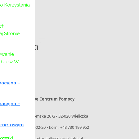
o Korzystania
ch
 Stronie
ywanie
jdziesz W
macyjna –
Powiatowe Centrum Pomocy
macyjna –
Rodzinie
ul. Niepołomska 26 G • 32-020 Wieliczka
ternetowym
tel. 12 288-02-20 • kom.: +48 730 199 952
kowski
e-mail: sekretariat@pcpr-wieliczka.pl