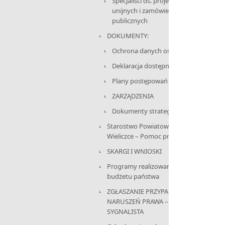
Specjaliści ds. projektów
unijnych i zamówień
publicznych
DOKUMENTY:
Ochrona danych osobowych
Deklaracja dostępności
Plany postępowań
ZARZĄDZENIA
Dokumenty strategiczne
Starostwo Powiatowe w
Wieliczce – Pomoc prawnika
SKARGI I WNIOSKI
Programy realizowane z
budżetu państwa
ZGŁASZANIE PRZYPADKÓW
NARUSZEŃ PRAWA –
SYGNALISTA