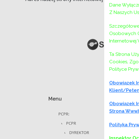
Dane Wyłączn
Z Naszych Us
Szczegółowe 
Osobowych Or
Internetowej
Ta Strona Uż
Cookies, Zgod
Polityce Pryw
Obowiązek In
Klient/peten
Menu
Obowiązek In
Strona Www)
PCPR:
PCPR
Polityka Pr
DYREKTOR
Inspektor O