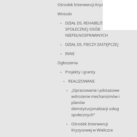
Ośrodek Interwencji Kryzysowej
Wnioski
DZIAŁ DS. REHABILITACJI
SPOŁECZNEJ OSÓB
NIEPEŁNOSPRAWNYCH
DZIAŁ DS. PIECZY ZASTĘPCZEJ
INNE
Ogłoszenia
Projekty i granty
REALIZOWANE
„Opracowanie i pilotażowe
wdrożenie mechanizmów i
planów
deinstytucjonalizacji usług
społecznych”
Ośrodek Interwencji
Kryzysowej w Wieliczce