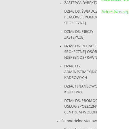
ZASTĘPCA DYREKTORA
DZIAŁ DS. ŚWIADCZEŃ I
Adres Naszej 
PLACÓWEK POMOCY
SPOŁECZNEJ
DZIAŁ DS. PIECZY
ZASTĘPCZEJ
DZIAŁ DS. REHABILITACJI
SPOŁECZNEJ OSÓB
NIEPEŁNOSPRAWNYCH
DZIAŁ DS.
ADMINISTRACYJNO-
KADROWYCH
DZIAŁ FINANSOWO-
KSIĘGOWY
DZIAŁ DS. PROMOCJI,
USŁUG SPOŁECZNYCH I
CENTRUM WOLONTARIATU
Samodzielne stanowisko: