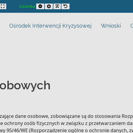
trast
xed layout
Wide layout
Smaller Font
Larger Font
Readable Font
Default Font
Czcionka
Ośrodek Interwencji Kryzysowej
Wnioski
sobowych
rzające dane osobowe, zobowiązane są do stosowania Rozp
rawie ochrony osób fizycznych w związku z przetwarzaniem
ywy 95/46/WE (Rozporządzenie ogólne o ochronie danych, z