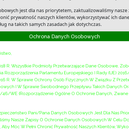
owych jest dla nas priorytetem, zaktualizowaliśmy nasze
onić prywatność naszych klientów, wykorzystywać ich dan
ług na takich samych zasadach jak dotychczas.
Ochrona Danych Osobowych
twarzania Pani/Pana danych osobowych oraz o prawach z t
szej Polityce prywatności.
ństwo,
ażasz zgodę na wykorzystywanie cookies, zgodnie z ustawien
018 R. Wszystkie Podmioty Przetwarzające Dane Osobowe, Zo
a Rozporządzenia Parlamentu Europejskiego I Rady (UE) 2016
 dotyczą (klauzula informacyjna – klient/petent)
2016 R. W Sprawie Ochrony Osób Fizycznych W Związku Z Prze
owych I W Sprawie Swobodnego Przepływu Takich Danych Or
e dotyczą (klauzula informacyjna – strona www)
/46/WE (Rozporządzenie Ogólne O Ochronie Danych, Zwane D
bowych RODO w serwisie internetowym
pieczeństwo Pani/Pana Danych Osobowych Jest Dla Nas Prior
l: iod@iods.pl
Grzegorz Witkowski
aliśmy Nasze Zapisy O Ochronie Danych Osobowych W Celu D
 Aby Móc W Pełni Chronić Prywatność Naszych Klientów, Wyko
wieliczka.pl.