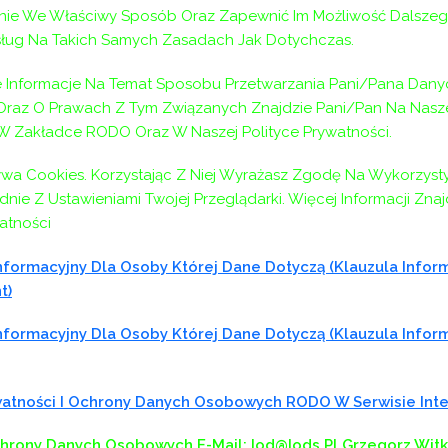
ie We Właściwy Sposób Oraz Zapewnić Im Możliwość Dalszeg
ług Na Takich Samych Zasadach Jak Dotychczas.
Informacje Na Temat Sposobu Przetwarzania Pani/Pana Dany
az O Prawach Z Tym Związanych Znajdzie Pani/Pan Na Naszej
 W Zakładce RODO Oraz W Naszej Polityce Prywatności.
ywa Cookies. Korzystając Z Niej Wyrażasz Zgodę Na Wykorzyst
nie Z Ustawieniami Twojej Przeglądarki. Więcej Informacji Zna
atności
formacyjny Dla Osoby Której Dane Dotyczą (klauzula Infor
t)
formacyjny Dla Osoby Której Dane Dotyczą (klauzula Infor
ywatności I Ochrony Danych Osobowych RODO W Serwisie In
chrony Danych Osobowych
E-Mail: Iod@iods.pl
Grzegorz Wit