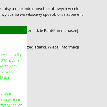
 zapisy o ochronie danych osobowych w celu
e wyłącznie we właściwy sposób oraz zapewnić
ym związanych znajdzie Pani/Pan na naszej
iami Twojej przeglądarki. Więcej informacji
bowiązane Są
/679 Z Dnia
twarzaniem
az Uchylenia
alej:
ytetem,
ostosowania
rzystywać Ich