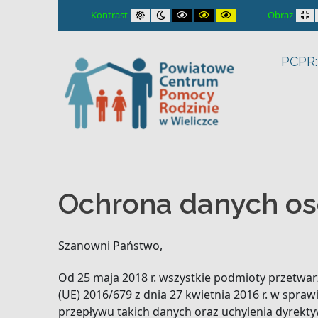
– Ochrona danych osobowych
Default contrast
Night contrast
Black and White contrast
Black and Yellow contrast
Yellow and Black con
Fi
Kontrast
Obraz
PCPR:
Ochrona danych o
Szanowni Państwo,
Od 25 maja 2018 r. wszystkie podmioty przetwa
(UE) 2016/679 z dnia 27 kwietnia 2016 r. w sp
przepływu takich danych oraz uchylenia dyrekt