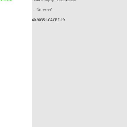
– Adres do e-Doręczeń:
AE:PL-31440-90351-CACBF-19