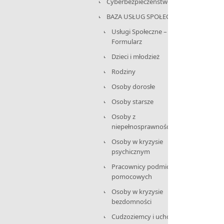
Cyberbezpieczeństwo
BAZA USŁUG SPOŁECZNYCH
Usługi Społeczne –
Formularz
Dzieci i młodzież
Rodziny
Osoby dorosłe
Osoby starsze
Osoby z
niepełnosprawnościami
Osoby w kryzysie
psychicznym
Pracownicy podmiotów
pomocowych
Osoby w kryzysie
bezdomności
Cudzoziemcy i uchodźcy