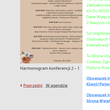
Zaktualizow
Ich Do RODO,
Dane Wyłączn
Z Naszych Us
Szczegółowe 
Osobowych Or
Internetowej
Ta Strona Uż
Cookies, Zgod
Polityce Pryw
Harmonogram konferencji 2 – 1
Obowiązek In
Nawigacja
Klient/peten
Poprzedni:
Poprzedni
W agendzie
wpisu
Obowiązek In
Strona Www)