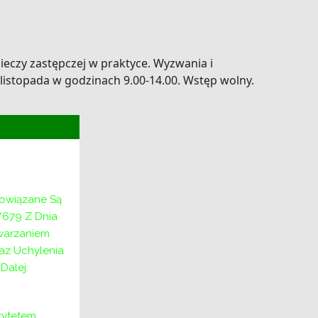
eczy zastępczej w praktyce. Wyzwania i
 listopada w godzinach 9.00-14.00. Wstęp wolny.
bowiązane Są
/679 Z Dnia
twarzaniem
az Uchylenia
alej:
ytetem,