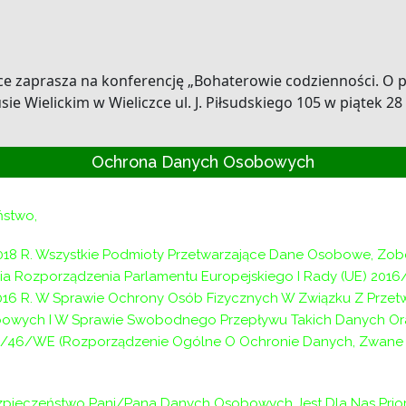
 zaprasza na konferencję „Bohaterowie codzienności. O pi
e Wielickim w Wieliczce ul. J. Piłsudskiego 105 w piątek 28
Ochrona Danych Osobowych
 02 20.
ństwo,
018 R. Wszystkie Podmioty Przetwarzające Dane Osobowe, Zo
a Rozporządzenia Parlamentu Europejskiego I Rady (UE) 2016
2016 R. W Sprawie Ochrony Osób Fizycznych W Związku Z Prze
owych I W Sprawie Swobodnego Przepływu Takich Danych Or
/46/WE (Rozporządzenie Ogólne O Ochronie Danych, Zwane D
pieczeństwo Pani/Pana Danych Osobowych Jest Dla Nas Prior