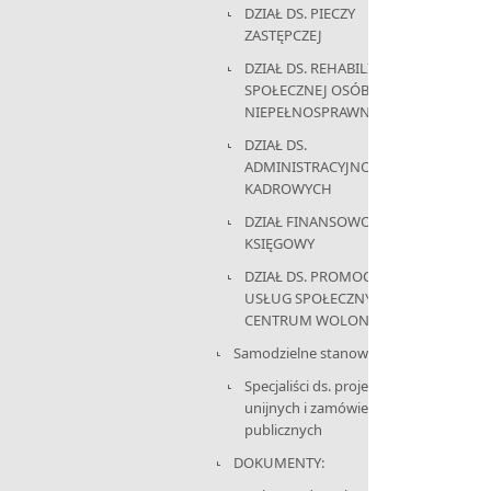
DZIAŁ DS. PIECZY
ZASTĘPCZEJ
DZIAŁ DS. REHABILITACJI
SPOŁECZNEJ OSÓB
NIEPEŁNOSPRAWNYCH
DZIAŁ DS.
ADMINISTRACYJNO-
KADROWYCH
DZIAŁ FINANSOWO-
KSIĘGOWY
DZIAŁ DS. PROMOCJI,
USŁUG SPOŁECZNYCH I
CENTRUM WOLONTARIATU
Samodzielne stanowisko:
Specjaliści ds. projektów
unijnych i zamówień
publicznych
DOKUMENTY: