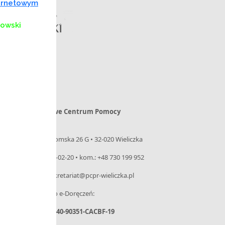
ternetowym
kowski
Powiatowe Centrum Pomocy
Rodzinie
ul. Niepołomska 26 G • 32-020 Wieliczka
tel. 12 288-02-20 • kom.: +48 730 199 952
e-mail: sekretariat@pcpr-wieliczka.pl
– Adres do e-Doręczeń:
AE:PL-31440-90351-CACBF-19