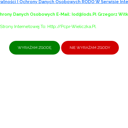
ywatności I Ochrony Danych Osobowych RODO W Serwisie In
chrony Danych Osobowych
E-Mail: Iod@iods.pl
Grzegorz Wit
Strony Internetowej To: Http://pcpr-Wieliczka.pl.