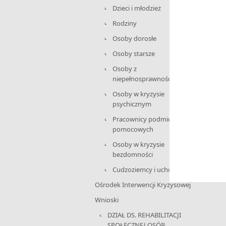
Dzieci i młodzież
Rodziny
Osoby dorosłe
Osoby starsze
Osoby z
niepełnosprawnościami
Osoby w kryzysie
psychicznym
Pracownicy podmiotów
pomocowych
Osoby w kryzysie
bezdomności
Cudzoziemcy i uchodźcy
Ośrodek Interwencji Kryzysowej
Wnioski
DZIAŁ DS. REHABILITACJI
SPOŁECZNEJ OSÓB