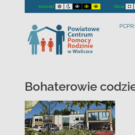
– Bohaterowie codzienności
Default contrast
Night contrast
Black and White contrast
Black and Yellow contrast
Yellow and Black con
Fi
Kontrast
Obraz
PCPR:
Bohaterowie codzi