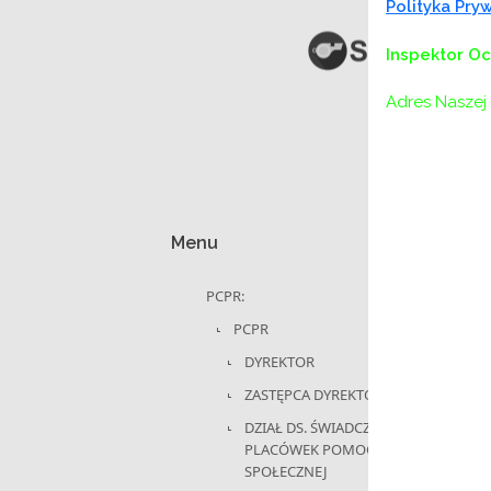
Polityka Pr
Inspektor O
Adres Naszej 
Menu
PCPR:
PCPR
DYREKTOR
ZASTĘPCA DYREKTORA
DZIAŁ DS. ŚWIADCZEŃ I
PLACÓWEK POMOCY
SPOŁECZNEJ