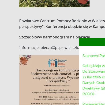
Powiatowe Centrum Pomocy Rodzinie w Wieliczce
perspektywy”. Konferencja obędzie się w Kampusi
Szczegółowy harmonogram na plakacie.
Informacje: piecza@pcpr-wieliczka.pl, tel. 12 288
Szanowni Pa
Od 25 Maja 2
Do Stosowani
27 Kwietnia 
Danych Osob
Dyrektywy 95
RODO).
Ponieważ Bez