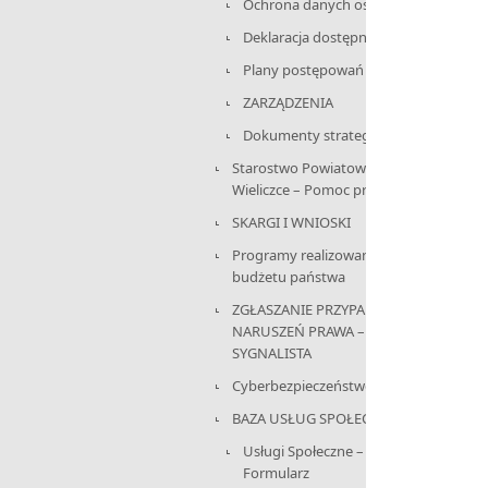
Ochrona danych osobowych
Deklaracja dostępności
Plany postępowań
ZARZĄDZENIA
Dokumenty strategiczne
Starostwo Powiatowe w
Wieliczce – Pomoc prawnika
SKARGI I WNIOSKI
Programy realizowane z
budżetu państwa
ZGŁASZANIE PRZYPADKÓW
NARUSZEŃ PRAWA –
SYGNALISTA
Cyberbezpieczeństwo
BAZA USŁUG SPOŁECZNYCH
Usługi Społeczne –
Formularz