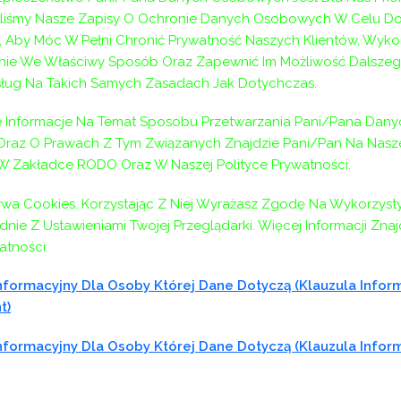
aliśmy Nasze Zapisy O Ochronie Danych Osobowych W Celu D
 Aby Móc W Pełni Chronić Prywatność Naszych Klientów, Wyko
ie We Właściwy Sposób Oraz Zapewnić Im Możliwość Dalszeg
ług Na Takich Samych Zasadach Jak Dotychczas.
Informacje Na Temat Sposobu Przetwarzania Pani/Pana Dany
az O Prawach Z Tym Związanych Znajdzie Pani/Pan Na Naszej
 W Zakładce RODO Oraz W Naszej Polityce Prywatności.
ywa Cookies. Korzystając Z Niej Wyrażasz Zgodę Na Wykorzyst
nie Z Ustawieniami Twojej Przeglądarki. Więcej Informacji Zna
atności
formacyjny Dla Osoby Której Dane Dotyczą (klauzula Infor
t)
formacyjny Dla Osoby Której Dane Dotyczą (klauzula Infor